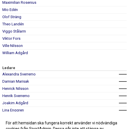
Maximilian Rosenius
Mio Edén
Olof Sträng
Theo Landén
Viggo Stålarm
Viktor Fors
Ville Nilsson
William Adgård
Ledare
Alexandra Sverremo
Damian Marisak
Henrick Nilsson
Henrik Sverremo
Joakim Adgård
Lina Enggren
Peter Sjödahl
För att hemsidan ska fungera korrekt använder vi nödvändiga
Robert Göransson
cookies från SportAdmin. Dessa går inte att stänga av.