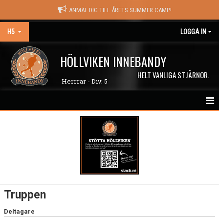
ANMÄL DIG TILL ÅRETS SUMMER CAMP!
H5
LOGGA IN
HÖLLVIKEN INNEBANDY
HELT VANLIGA STJÄRNOR.
Herrrar - Div. 5
HEM
NYHETER
KALENDER
MATCHER
Truppen
TRUPPEN
Deltagare