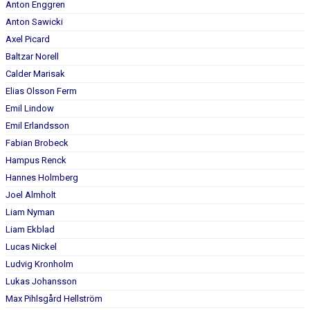
Anton Enggren
BILDGALLERI
Anton Sawicki
DOKUMENT
Axel Picard
Baltzar Norell
KONTAKT
Calder Marisak
Elias Olsson Ferm
Emil Lindow
Emil Erlandsson
Fabian Brobeck
Hampus Renck
Hannes Holmberg
Joel Almholt
Liam Nyman
Liam Ekblad
Lucas Nickel
Ludvig Kronholm
Lukas Johansson
Max Pihlsgård Hellström