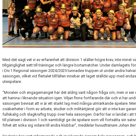
Med det sagt vet vi av erfarenhet att division 1 ställer högre krav, inte minst v
tillgänglighet sett till träningar och längre bortamatcher. Under damlagets för
i Div.1 Regional säsongen 2024/2025 tunnades truppen ut under andra halva
säsongen, vilket vid flertalet tillfällen innebar att laget ställde upp med endas
utespelare.
“Moralen och engagemanget har det aldrig varit någon fråga om, men vi ser e
att hamna i liknande situation igen. Viljan finns fortfarande där och vi har und
säsongen bevisat att vi är ett starkt lag med många utmärkande spelare. Me
osäkerheter i form av arbete, studier och militärtjänst gör att vi inte kan gara
fullskalig och slagkraftig trupp över hela säsongen. Därför har vi landat i att 
till platsen i division 1 och samtidigt ge de spelare som vill fortsätta sin sats
frihet att söka sig vidare till andra klubbar”,
meddelar huvudtränare Johan Bert