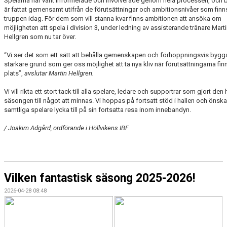
Spelarna har varit informerade och involverade genom hela processen, och b
är fattat gemensamt utifrån de förutsättningar och ambitionsnivåer som finns
truppen idag. För dem som vill stanna kvar finns ambitionen att ansöka om
möjligheten att spela i division 3, under ledning av assisterande tränare Mart
Hellgren som nu tar över.
“Vi ser det som ett sätt att behålla gemenskapen och förhoppningsvis bygg
starkare grund som ger oss möjlighet att ta nya kliv när förutsättningarna fin
plats”,
avslutar Martin Hellgren.
Vi vill rikta ett stort tack till alla spelare, ledare och supportrar som gjort den 
säsongen till något att minnas. Vi hoppas på fortsatt stöd i hallen och önska
samtliga spelare lycka till på sin fortsatta resa inom innebandyn.
/ Joakim Adgård, ordförande i Höllvikens IBF
Vilken fantastisk säsong 2025-2026!
2026-04-28 08:48