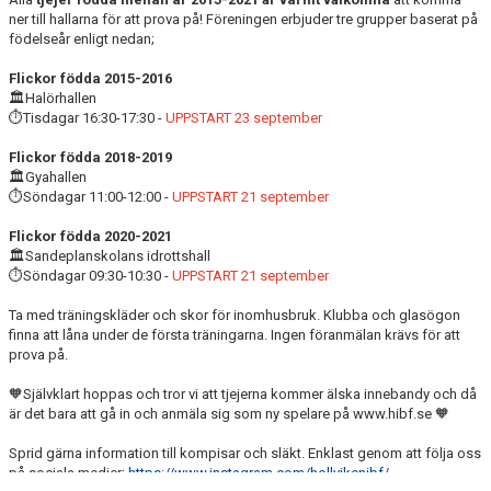
ner till hallarna för att prova på! Föreningen erbjuder tre grupper baserat på
födelseår enligt nedan;
Flickor födda 2015-2016
🏛️Halörhallen
⏱️Tisdagar 16:30-17:30 -
UPPSTART 23 september
Flickor födda 2018-2019
🏛️Gyahallen
⏱️Söndagar 11:00-12:00 -
UPPSTART 21 september
Flickor födda 2020-2021
🏛️Sandeplanskolans idrottshall
⏱️Söndagar 09:30-10:30 -
UPPSTART 21 september
Ta med träningskläder och skor för inomhusbruk. Klubba och glasögon
finna att låna under de första träningarna. Ingen föranmälan krävs för att
prova på.
🧡Självklart hoppas och tror vi att tjejerna kommer älska innebandy och då
är det bara att gå in och anmäla sig som ny spelare på www.hibf.se 🧡
Sprid gärna information till kompisar och släkt. Enklast genom att följa oss
på sociala medier;
https://www.instagram.com/hollvikenibf/