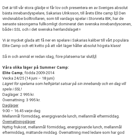
Det är till vår stora glädje vi får lov och presentera en av Sveriges absolut
bästa innebandyspelare, Sakarias Ulriksson, till årets Elite camp 🙌 Den
vindsnabbe bolltrollaren, som till vardags spelar i Storvreta IBK, har de
senaste säsongerna fullkomligt dominerat den svenska innebandyscenen,
både i SSL och i det svenska herrlandslaget⭐️
Vi är mycket glada att få ner en spelare i Sakarias kaliber till vårt populära
Elite Camp och ett kvitto på att vårt läger håller absolut högsta klass!
Så in och anmäl er redan idag, före platserna tar slut🙌
Våra olika läger på Summer Camp:
Elite Camp
, födda 2009-2014
Vecka 24/25 (14 juni – 18 juni)
Lägret för spelarna som helhjärtat satsar på sin innebandy och en dag vill
spela i SSL!
Dagläger: 2 995 kr.
Övernattning: 3 995 kr.
Dagläger
9.00 – 16.45 varje dag
Mellanmål förmiddag, energigivande lunch, mellanmål eftermiddag.
Övernattningsläger
Nyttig frukost, mellanmål förmiddag, energigivande lunch, mellanmål
eftermiddag, mättande middag. Övernattning med ledare som har god