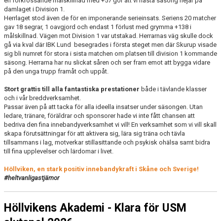
en förkrossande målskillnad med +57 gör att vi nästa säsong hejar på
damlaget i Division 1.
Herrlaget stod även de för en imponerande serieinsats. Seriens 20 matcher
gav 18 segrar, 1 oavgjord och endast 1 förlust med grymma +138 i
målskillnad. Vägen mot Division 1 var utstakad. Herrarnas väg skulle dock
gå via kval där IBK Lund
besegrades i första steget men där Skurup visade
sig bli numret för stora i sista matchen om platsen till division 1 kommande
säsong. Herrarna har nu slickat såren och ser fram emot att bygga vidare
på den unga trupp framåt och uppåt.
Stort grattis till alla fantastiska prestationer
både i tävlande klasser
och i vår breddverksamhet.
Passar även på att tacka för alla ideella insatser under säsongen. Utan
ledare, tränare, föräldrar och sponsorer hade vi inte fått chansen att
bedriva den fina innebandyverksamhet vi vill! En verksamhet som vi vill skall
skapa förutsättningar för att aktivera sig, lära sig träna och tävla
tillsammans i lag, motverkar stillasittande och psykisk ohälsa samt bidra
till fina upplevelser och lärdomar i livet.
Höllviken, en stark positiv innebandykraft i Skåne och Sverige!
#heltvanligastjärnor
Höllvikens Akademi - Klara för USM