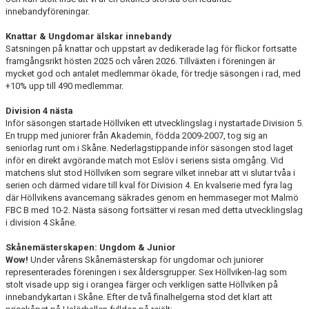
innebandyföreningar.
Knattar & Ungdomar älskar innebandy
Satsningen på knattar och uppstart av dedikerade lag för flickor fortsatte
framgångsrikt hösten 2025 och våren 2026. Tillväxten i föreningen är
mycket god och antalet medlemmar ökade, för tredje säsongen i rad, med
+10% upp till 490 medlemmar.
Division 4 nästa
Inför säsongen startade Höllviken ett utvecklingslag i nystartade Division 5.
En trupp med juniorer från Akademin, födda 2009-2007, tog sig an
seniorlag runt om i Skåne. Nederlagstippande inför säsongen stod laget
inför en direkt avgörande match mot Eslöv i seriens sista omgång. Vid
matchens slut stod Höllviken som segrare vilket innebar att vi slutar tvåa i
serien och därmed vidare till kval för Division 4. En kvalserie med fyra lag
där Höllvikens avancemang säkrades genom en hemmaseger mot Malmö
FBC B med 10-2. Nästa säsong fortsätter vi resan med detta utvecklingslag
i division 4 Skåne.
Skånemästerskapen: Ungdom & Junior
Wow!
Under vårens Skånemästerskap för ungdomar och juniorer
representerades föreningen i sex åldersgrupper. Sex Höllviken-lag som
stolt visade upp sig i orangea färger och verkligen satte Höllviken på
innebandykartan i Skåne. Efter de två finalhelgerna stod det klart att