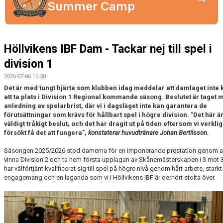
Summer Camp
MEDLEMSKAP
OM FÖRENINGEN
Höllvikens IBF Dam - Tackar nej till spel i
KONTAKT
division 1
2026-07-06 16:30
Det är med tungt hjärta som klubben idag meddelar att damlaget int
att ta plats i Division 1 Regional kommande säsong. Beslutet är taget 
anledning av spelarbrist, där vi i dagsläget inte kan garantera de
förutsättningar som krävs för hållbart spel i högre division.
“
Det här är
väldigt tråkigt beslut, och det har dragit ut på tiden eftersom vi verkli
försökt få det att fungera”,
konstaterar huvudtränare Johan Bertilsson.
Säsongen 2025/2026 stod damerna för en imponerande prestation genom a
vinna Division 2 och ta hem första upplagan av Skånemästerskapen i 3 mot 3
har välförtjänt kvalificerat sig till spel på högre nivå genom hårt arbete, starkt
engagemang och en laganda som vi i Höllvikens IBF är oerhört stolta över.