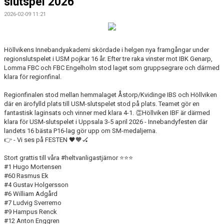
slutspel 2026
2026-02-09 11:21
Höllvikens Innebandyakademi skördade i helgen nya framgångar under
regionslutspelet i USM pojkar 16 år. Efter tre raka vinster mot IBK Genarp,
Lomma FBC och FBC Engelholm stod laget som gruppsegrare och därmed
klara för regionfinal.
Regionfinalen stod mellan hemmalaget Åstorp/Kvidinge IBS och Höllviken
där en ärofylld plats till USM-slutspelet stod på plats. Teamet gör en
fantastisk laginsats och vinner med klara 4-1. 👏Höllviken IBF är därmed
klara för USM-slutspelet i Uppsala 3-5 april 2026 - Innebandyfesten där
landets 16 bästa P16-lag gör upp om SM-medaljerna.
👉 - Vi ses på FESTEN 🖤🧡🏑
Stort grattis till våra
#heltvanligastjärnor
⭐⭐⭐
#1 Hugo Mortensen
#60 Rasmus Ek
#4 Gustav Holgersson
#6 William Adgård
#7 Ludvig Sverremo
#9 Hampus Renck
#12 Anton Enggren