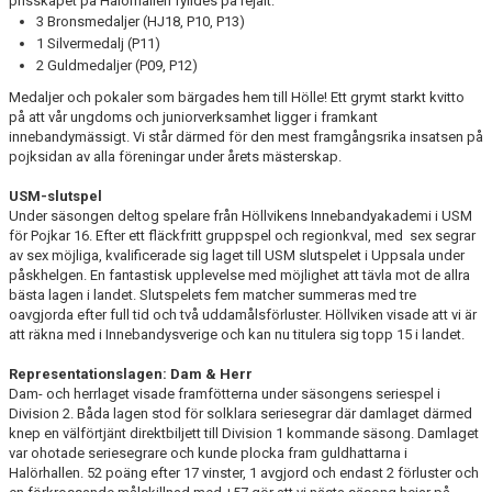
prisskåpet på Halörhallen fylldes på rejält:
3 Bronsmedaljer (HJ18, P10, P13)
1 Silvermedalj (P11)
2 Guldmedaljer (P09, P12)
Medaljer och pokaler som bärgades hem till Hölle! Ett grymt starkt kvitto
på att vår ungdoms och juniorverksamhet ligger i framkant
innebandymässigt. Vi står därmed för den mest framgångsrika insatsen på
pojksidan av alla föreningar under årets mästerskap.
USM-slutspel
Under säsongen deltog spelare från Höllvikens Innebandyakademi i USM
för Pojkar 16. Efter ett fläckfritt gruppspel och regionkval, med
sex segrar
av sex möjliga, kvalificerade sig laget till USM slutspelet i Uppsala under
påskhelgen. En fantastisk upplevelse med möjlighet att tävla mot de allra
bästa lagen i landet. Slutspelets fem matcher summeras med tre
oavgjorda efter full tid och två uddamålsförluster. Höllviken visade att vi är
att räkna med i Innebandysverige och kan nu titulera sig topp 15 i landet.
Representationslagen: Dam & Herr
Dam- och herrlaget visade framfötterna under säsongens seriespel i
Division 2. Båda lagen stod för solklara seriesegrar där damlaget därmed
knep en välförtjänt direktbiljett till Division 1 kommande säsong. Damlaget
var ohotade seriesegrare och kunde plocka fram guldhattarna i
Halörhallen. 52 poäng efter 17 vinster, 1 avgjord och endast 2 förluster och