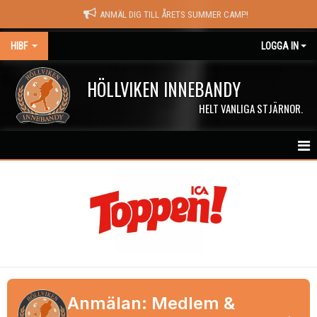
ANMÄL DIG TILL ÅRETS SUMMER CAMP!
HIBF
LOGGA IN
HÖLLVIKEN INNEBANDY
HELT VANLIGA STJÄRNOR.
HEM
HALÖRSTREAM
MATCHER
NYHETER
KALENDER
Anmälan: Medlem &
→