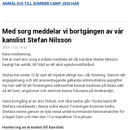
ANMÄL DIG TILL SUMMER CAMP 2026 HÄR
Med sorg meddelar vi bortgången av vår
kanslist Stefan Nilsson
2025-12-22 14:52
Kära medlemmar,
Det är med stor sorg vi måste meddela att vår kanslist Stefan Nilsson
hastigt har avlidit, till följd av ett akut sjukdomstillstånd.
Stefan har under 12 år varit ett mycket viktigt nav i vår förening. Genom sitt
engagemang och sitt ansvarstagande gällande administrativa uppgifter
har han sett till att föreningens verksamhet kunnat bedrivas på bästa sätt
så att barn, ungdomar och seniorer kunna fokusera på innebandyn.
Hans bortgång är en stor förlust, och våra tankar går i första hand till
Stefans närstående i denna svåra stund. Föreningen kommer hedra
Stefans minne genom en tyst minut under kommande hemmamatcher för
a-lagen Dam och Herr den 11:e respektive 10:e januari.
Hantering av ärenden till kansliet: