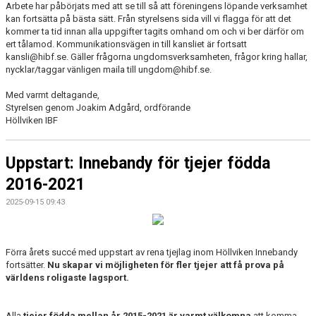
Arbete har påbörjats med att se till så att föreningens löpande verksamhet
kan fortsätta på bästa sätt. Från styrelsens sida vill vi flagga för att det
kommer ta tid innan alla uppgifter tagits omhand om och vi ber därför om
ert tålamod. Kommunikationsvägen in till kansliet är fortsatt
kansli@hibf.se. Gäller frågorna ungdomsverksamheten, frågor kring hallar,
nycklar/taggar vänligen maila till ungdom@hibf.se.
Med varmt deltagande,
Styrelsen genom Joakim Adgård, ordförande
Höllviken IBF
Uppstart: Innebandy för tjejer födda
2016-2021
2025-09-15 09:43
Förra årets succé med uppstart av rena tjejlag inom Höllviken Innebandy
fortsätter.
Nu skapar vi möjligheten för fler tjejer att få prova på
världens roligaste lagsport.
Alla
tjejer födda mellan år 2015-2021 är varmt välkomna
att komma