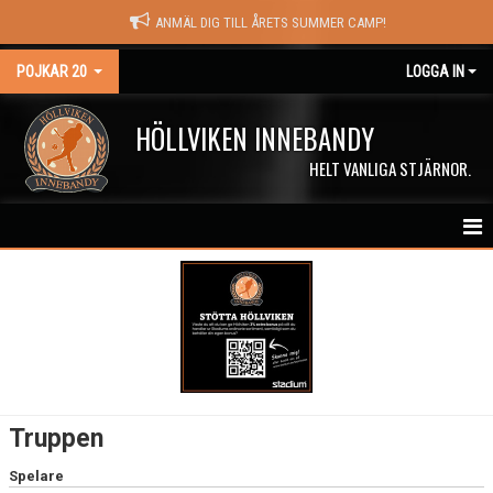
ANMÄL DIG TILL ÅRETS SUMMER CAMP!
POJKAR 20
LOGGA IN
HÖLLVIKEN INNEBANDY
HELT VANLIGA STJÄRNOR.
HEM
NYHETER
KALENDER
MATCHER
Truppen
TRUPPEN
Spelare