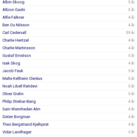
Albin Skoog
5 år
KONTAKT
Albion Gashi
3 år
Alfie Falkner
4 år
Ben Ou Nilsson
4 år
Carl Cedervall
39 år
Charlie Hentzel
4 år
Charlie Martinsson
4 år
Gustaf Ernstson
5 år
Isak Skog
4 år
Jacob Feuk
5 år
Malte Kellheim Cleréus
5 år
Noah Libell Rahdevi
5 år
Oliver Grahn
5 år
Philip Stiebar-Bang
4 år
Sam Wennheden Alm
4 år
Sixten Borgman
4 år
Theo Bergstrand Kjellqvist
4 år
Vidar Landhager
5 år