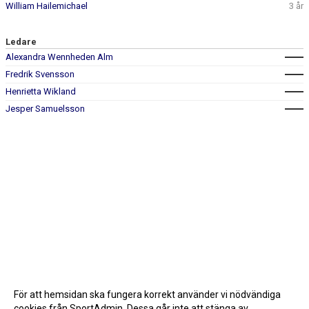
William Hailemichael
3 år
Ledare
Alexandra Wennheden Alm
Fredrik Svensson
Henrietta Wikland
Jesper Samuelsson
För att hemsidan ska fungera korrekt använder vi nödvändiga
cookies från SportAdmin. Dessa går inte att stänga av.