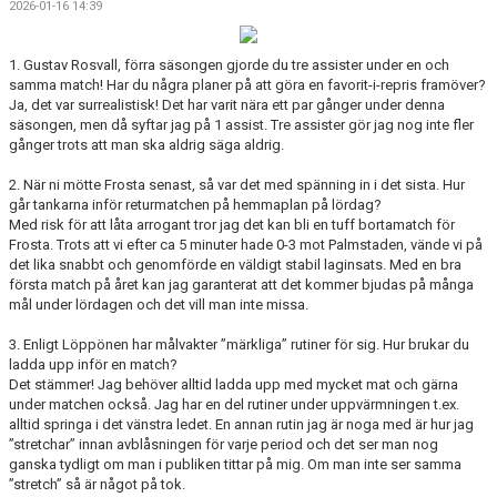
2026-01-16 14:39
GÄSTBOK
BILDGALLERI
1. Gustav Rosvall, förra säsongen gjorde du tre assister under en och
samma match! Har du några planer på att göra en favorit-i-repris framöver?
Ja, det var surrealistisk! Det har varit nära ett par gånger under denna
DOKUMENT
säsongen, men då syftar jag på 1 assist. Tre assister gör jag nog inte fler
gånger trots att man ska aldrig säga aldrig.
KONTAKT
2. När ni mötte Frosta senast, så var det med spänning in i det sista. Hur
går tankarna inför returmatchen på hemmaplan på lördag?
HISTORIK
Med risk för att låta arrogant tror jag det kan bli en tuff bortamatch för
Frosta. Trots att vi efter ca 5 minuter hade 0-3 mot Palmstaden, vände vi på
det lika snabbt och genomförde en väldigt stabil laginsats. Med en bra
första match på året kan jag garanterat att det kommer bjudas på många
mål under lördagen och det vill man inte missa.
3. Enligt Löppönen har målvakter ”märkliga” rutiner för sig. Hur brukar du
ladda upp inför en match?
Det stämmer! Jag behöver alltid ladda upp med mycket mat och gärna
under matchen också. Jag har en del rutiner under uppvärmningen t.ex.
alltid springa i det vänstra ledet. En annan rutin jag är noga med är hur jag
”stretchar” innan avblåsningen för varje period och det ser man nog
ganska tydligt om man i publiken tittar på mig. Om man inte ser samma
”stretch” så är något på tok.