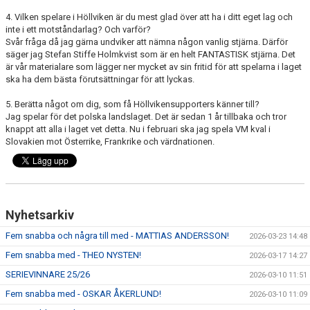
4. Vilken spelare i Höllviken är du mest glad över att ha i ditt eget lag och
inte i ett motståndarlag? Och varför?
Svår fråga då jag gärna undviker att nämna någon vanlig stjärna. Därför
säger jag Stefan Stiffe Holmkvist som är en helt FANTASTISK stjärna. Det
är vår materialare som lägger ner mycket av sin fritid för att spelarna i laget
ska ha dem bästa förutsättningar för att lyckas.
5. Berätta något om dig, som få Höllvikensupporters känner till?
Jag spelar för det polska landslaget. Det är sedan 1 år tillbaka och tror
knappt att alla i laget vet detta. Nu i februari ska jag spela VM kval i
Slovakien mot Österrike, Frankrike och värdnationen.
Nyhetsarkiv
Fem snabba och några till med - MATTIAS ANDERSSON!
2026-03-23 14:48
Fem snabba med - THEO NYSTEN!
2026-03-17 14:27
SERIEVINNARE 25/26
2026-03-10 11:51
Fem snabba med - OSKAR ÅKERLUND!
2026-03-10 11:09