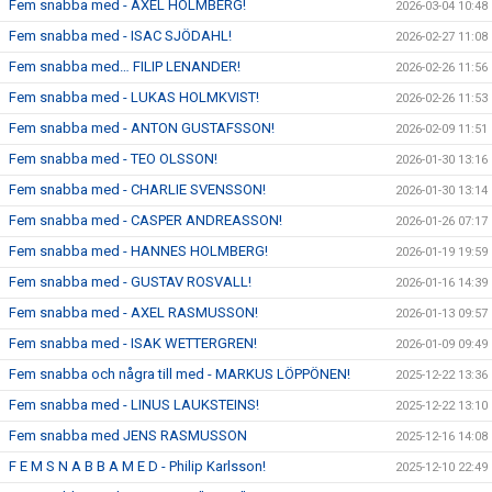
Fem snabba med - AXEL HOLMBERG!
2026-03-04 10:48
Fem snabba med - ISAC SJÖDAHL!
2026-02-27 11:08
Fem snabba med… FILIP LENANDER!
2026-02-26 11:56
Fem snabba med - LUKAS HOLMKVIST!
2026-02-26 11:53
Fem snabba med - ANTON GUSTAFSSON!
2026-02-09 11:51
Fem snabba med - TEO OLSSON!
2026-01-30 13:16
Fem snabba med - CHARLIE SVENSSON!
2026-01-30 13:14
Fem snabba med - CASPER ANDREASSON!
2026-01-26 07:17
Fem snabba med - HANNES HOLMBERG!
2026-01-19 19:59
Fem snabba med - GUSTAV ROSVALL!
2026-01-16 14:39
Fem snabba med - AXEL RASMUSSON!
2026-01-13 09:57
Fem snabba med - ISAK WETTERGREN!
2026-01-09 09:49
Fem snabba och några till med - MARKUS LÖPPÖNEN!
2025-12-22 13:36
Fem snabba med - LINUS LAUKSTEINS!
2025-12-22 13:10
Fem snabba med JENS RASMUSSON
2025-12-16 14:08
F E M S N A B B A M E D - Philip Karlsson!
2025-12-10 22:49