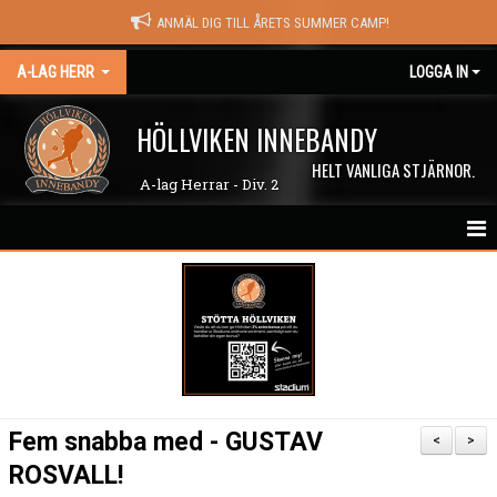
ANMÄL DIG TILL ÅRETS SUMMER CAMP!
A-LAG HERR
LOGGA IN
HÖLLVIKEN INNEBANDY
HELT VANLIGA STJÄRNOR.
A-lag Herrar - Div. 2
HEM
NYHETER
MATCHER
KALENDER
Fem snabba med - GUSTAV
<
>
TRUPPEN
ROSVALL!