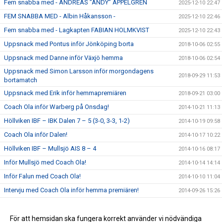
Fem snabba med - ANDREAS ”ANDY” APPELGREN
2025-12-10 22:47
FEM SNABBA MED - Albin Håkansson -
2025-12-10 22:46
Fem snabba med - Lagkapten FABIAN HOLMKVIST
2025-12-10 22:43
Uppsnack med Pontus inför Jönköping borta
2018-10-06 02:55
Uppsnack med Danne inför Växjö hemma
2018-10-06 02:54
Uppsnack med Simon Larsson inför morgondagens
2018-09-29 11:53
bortamatch
Uppsnack med Erik inför hemmapremiären
2018-09-21 03:00
Coach Ola inför Warberg på Onsdag!
2014-10-21 11:13
Höllviken IBF – IBK Dalen 7 – 5 (3-0, 3-3, 1-2)
2014-10-19 09:58
Coach Ola inför Dalen!
2014-10-17 10:22
Höllviken IBF – Mullsjö AIS 8 – 4
2014-10-16 08:17
Inför Mullsjö med Coach Ola!
2014-10-14 14:14
Inför Falun med Coach Ola!
2014-10-10 11:04
Intervju med Coach Ola inför hemma premiären!
2014-09-26 15:26
Ted Nivestam inför hemmapremiären mot Storvreta IBK
2014-09-25 10:08
Ola inför premiären mot Helsingborg!
För att hemsidan ska fungera korrekt använder vi nödvändiga
2014-09-16 10:40