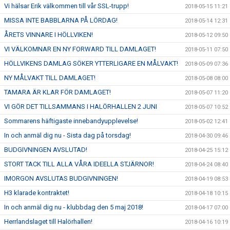
Vi hälsar Erik välkommen till vår SSL-trupp!
2018-05-15 11:21
MISSA INTE BABBLARNA PÅ LÖRDAG!
2018-05-14 12:31
ÅRETS VINNARE I HÖLLVIKEN!
2018-05-12 09:50
VI VÄLKOMNAR EN NY FORWARD TILL DAMLAGET!
2018-05-11 07:50
HÖLLVIKENS DAMLAG SÖKER YTTERLIGARE EN MÅLVAKT!
2018-05-09 07:36
NY MÅLVAKT TILL DAMLAGET!
2018-05-08 08:00
TAMARA ÄR KLAR FÖR DAMLAGET!
2018-05-07 11:20
VI GÖR DET TILLSAMMANS I HALÖRHALLEN 2 JUNI
2018-05-07 10:52
Sommarens häftigaste innebandyupplevelse!
2018-05-02 12:41
In och anmäl dig nu - Sista dag på torsdag!
2018-04-30 09:46
BUDGIVNINGEN AVSLUTAD!
2018-04-25 15:12
STORT TACK TILL ALLA VÅRA IDEELLA STJÄRNOR!
2018-04-24 08:40
IMORGON AVSLUTAS BUDGIVNINGEN!
2018-04-19 08:53
H3 klarade kontraktet!
2018-04-18 10:15
In och anmäl dig nu - klubbdag den 5 maj 2018!
2018-04-17 07:00
Herrlandslaget till Halörhallen!
2018-04-16 10:19