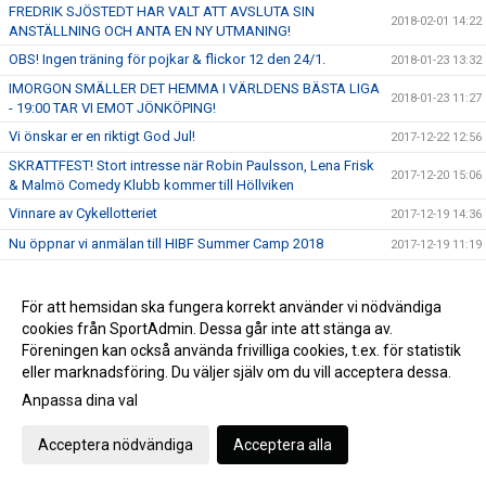
FREDRIK SJÖSTEDT HAR VALT ATT AVSLUTA SIN
2018-02-01 14:22
ANSTÄLLNING OCH ANTA EN NY UTMANING!
OBS! Ingen träning för pojkar & flickor 12 den 24/1.
2018-01-23 13:32
IMORGON SMÄLLER DET HEMMA I VÄRLDENS BÄSTA LIGA
2018-01-23 11:27
- 19:00 TAR VI EMOT JÖNKÖPING!
Vi önskar er en riktigt God Jul!
2017-12-22 12:56
SKRATTFEST! Stort intresse när Robin Paulsson, Lena Frisk
2017-12-20 15:06
& Malmö Comedy Klubb kommer till Höllviken
Vinnare av Cykellotteriet
2017-12-19 14:36
Nu öppnar vi anmälan till HIBF Summer Camp 2018
2017-12-19 11:19
ENDAST 100 SITTPLATSER KVAR! STORT TACK TILL VÅRA
2017-12-15 10:50
SPONSORER!
För att hemsidan ska fungera korrekt använder vi nödvändiga
ENDAST 200 SITTPLATSER KVAR - SÄKRA DIN BILJETT NU!
cookies från SportAdmin. Dessa går inte att stänga av.
2017-12-12 14:44
FRITT INTRÄDE!
Föreningen kan också använda frivilliga cookies, t.ex. för statistik
SKRATTFEST! Robin Paulsson, Lena Frisk & MACK kommer
eller marknadsföring. Du väljer själv om du vill acceptera dessa.
2017-12-09 13:23
till Halörhallen 8/1 - Perfekt julklapp!
Anpassa dina val
FRITT INTRÄDE & Publikfest när vi tar emot SM-Finalisterna
2017-12-05 17:12
Växjö Vipers den 17 December!
Acceptera nödvändiga
Acceptera alla
Gameday - Skånederby i världens bästa liga - 16:00 i
2017-12-03 09:49
Halörhallen