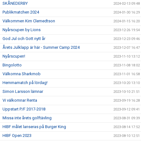
SKÅNEDERBY
2024-02-13 09:48
Publikmatchen 2024
2024-01-30 16:29
Välkommen Kim Clemedtson
2024-01-15 16:20
Nyårscupen by Lions
2023-12-26 19:54
God Jul och Gott nytt år
2023-12-23 09:46
Årets Julklapp är här - Summer Camp 2024
2023-12-07 16:47
Nyårscupen!
2023-11-10 13:12
Bingolotto
2023-11-08 18:02
Välkomna Sharkmob
2023-11-01 16:58
Hemmamatch på lördag!
2023-10-20 13:10
Simon Larsson lämnar
2023-10-10 21:51
Vi välkomnar Renta
2023-09-19 16:28
Uppstart P/F 2017-2018
2023-09-12 09:41
Missa inte årets golftävling
2023-08-31 09:39
HIBF målet lanseras på Burger King
2023-08-14 17:52
HIBF Open 2023
2023-08-10 12:51