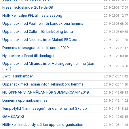
Pressmeddelande, 2019-02-08
2019-02-08 17:09
Höllviken väljer PFL till nästa säsong
2019-02-08 12:47
Uppsnack med Pauline inför Landskrona hemma
2019-02-08 08:00
Uppsnack med Calle inför Linköping borta
2019-02-06 09:55
Uppsnack med Nicolina inför Malmö FBC borta
2019-01-29 11:26
Damerna obesegrade hittills under 2019
2019-01-27 21:17
Ny spelare utlånad till damlaget
2019-01-26 00:18
Uppsnack med Miranda inför Helsingborg hemma (dam
2019-01-25 16:00
div.1)
JW till Finnkampen!
2019-01-25 11:42
Uppsnack med Fabian inför Helsingborg hemma
2019-01-23 11:20
NU ÖPPNAR VI ANMÄLAN FÖR SUMMERCAMP 2019!
2019-01-18 08:13
Damerna uppmärksammas
2019-01-16 11:02
Tempofylld ”himmaseger” för damerna mot Skurup
2019-01-13 18:12
GAMEDAY x2
2019-01-12 03:15
Höllviken Innebandy stärker upp sin organisation
2019-01-08 11:48