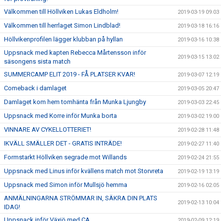
Välkommen till Höllviken Lukas Eldholm!
2019-03-19 09:03
Välkommen till herrlaget Simon Lindblad!
2019-03-18 16:16
Höllvikenprofilen lägger klubban på hyllan
2019-03-16 10:38
Uppsnack med kapten Rebecca Mårtensson inför
2019-03-15 13:02
säsongens sista match
SUMMERCAMP ELIT 2019 - FÅ PLATSER KVAR!
2019-03-07 12:19
Comeback i damlaget
2019-03-05 20:47
Damlaget kom hem tomhänta från Munka Ljungby
2019-03-03 22:45
Uppsnack med Korre inför Munka borta
2019-03-02 19:00
VINNARE AV CYKELLOTTERIET!
2019-02-28 11:48
IKVÄLL SMÄLLER DET - GRATIS INTRÄDE!
2019-02-27 11:40
Formstarkt Höllviken segrade mot Willands
2019-02-24 21:55
Uppsnack med Linus inför kvällens match mot Storvreta
2019-02-19 13:19
Uppsnack med Simon inför Mullsjö hemma
2019-02-16 02:05
ANMÄLNINGARNA STRÖMMAR IN, SÄKRA DIN PLATS
2019-02-13 10:04
IDAG!
Uppsnack inför Växjö med CA
2019-02-09 12:19