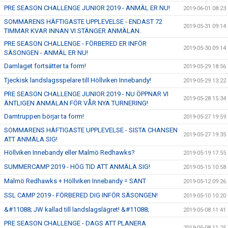
PRE SEASON CHALLENGE JUNIOR 2019 - ANMÄL ER NU!
2019-06-01 08:23
SOMMARENS HÄFTIGASTE UPPLEVELSE - ENDAST 72
2019-05-31 09:14
TIMMAR KVAR INNAN VI STÄNGER ANMÄLAN.
PRE SEASON CHALLENGE - FÖRBERED ER INFÖR
2019-05-30 09:14
SÄSONGEN - ANMÄL ER NU!
Damlaget fortsätter ta form!
2019-05-29 18:56
Tjeckisk landslagsspelare till Höllviken Innebandy!
2019-05-29 13:22
PRE SEASON CHALLENGE JUNIOR 2019 - NU ÖPPNAR VI
2019-05-28 15:34
ÄNTLIGEN ANMÄLAN FÖR VÅR NYA TURNERING!
Damtruppen börjar ta form!
2019-05-27 19:59
SOMMARENS HÄFTIGASTE UPPLEVELSE - SISTA CHANSEN
2019-05-27 19:35
ATT ANMÄLA SIG!
Höllviken Innebandy eller Malmö Redhawks?
2019-05-19 17:55
SUMMERCAMP 2019 - HÖG TID ATT ANMÄLA SIG!
2019-05-15 10:58
Malmö Redhawks + Höllviken Innebandy = SANT
2019-05-12 09:26
SSL CAMP 2019 - FÖRBERED DIG INFÖR SÄSONGEN!
2019-05-10 10:20
&#11088; JW kallad till landslagslägret! &#11088;
2019-05-08 11:41
PRE SEASON CHALLENGE - DAGS ATT PLANERA
2019-05-08 11:25