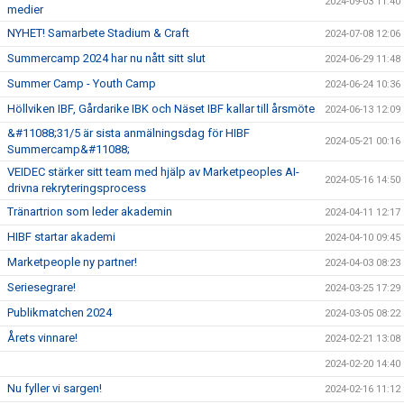
2024-09-03 11:40
medier
NYHET! Samarbete Stadium & Craft
2024-07-08 12:06
Summercamp 2024 har nu nått sitt slut
2024-06-29 11:48
Summer Camp - Youth Camp
2024-06-24 10:36
Höllviken IBF, Gårdarike IBK och Näset IBF kallar till årsmöte
2024-06-13 12:09
&#11088;31/5 är sista anmälningsdag för HIBF
2024-05-21 00:16
Summercamp&#11088;
VEIDEC stärker sitt team med hjälp av Marketpeoples AI-
2024-05-16 14:50
drivna rekryteringsprocess
Tränartrion som leder akademin
2024-04-11 12:17
HIBF startar akademi
2024-04-10 09:45
Marketpeople ny partner!
2024-04-03 08:23
Seriesegrare!
2024-03-25 17:29
Publikmatchen 2024
2024-03-05 08:22
Årets vinnare!
2024-02-21 13:08
2024-02-20 14:40
Nu fyller vi sargen!
2024-02-16 11:12