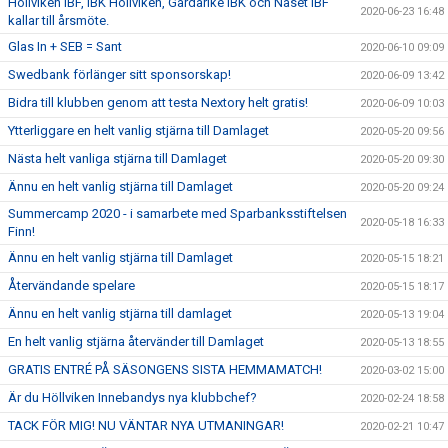
Höllviken IBF, IBK Höllviken, Gårdarike IBK och Näset IBF
2020-06-23 16:48
kallar till årsmöte.
Glas In + SEB = Sant
2020-06-10 09:09
Swedbank förlänger sitt sponsorskap!
2020-06-09 13:42
Bidra till klubben genom att testa Nextory helt gratis!
2020-06-09 10:03
Ytterliggare en helt vanlig stjärna till Damlaget
2020-05-20 09:56
Nästa helt vanliga stjärna till Damlaget
2020-05-20 09:30
Ännu en helt vanlig stjärna till Damlaget
2020-05-20 09:24
Summercamp 2020 - i samarbete med Sparbanksstiftelsen
2020-05-18 16:33
Finn!
Ännu en helt vanlig stjärna till Damlaget
2020-05-15 18:21
Återvändande spelare
2020-05-15 18:17
Ännu en helt vanlig stjärna till damlaget
2020-05-13 19:04
En helt vanlig stjärna återvänder till Damlaget
2020-05-13 18:55
GRATIS ENTRÉ PÅ SÄSONGENS SISTA HEMMAMATCH!
2020-03-02 15:00
Är du Höllviken Innebandys nya klubbchef?
2020-02-24 18:58
TACK FÖR MIG! NU VÄNTAR NYA UTMANINGAR!
2020-02-21 10:47