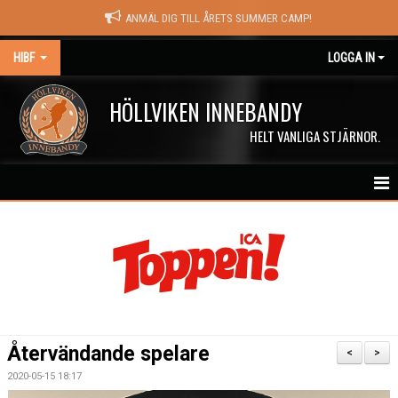
ANMÄL DIG TILL ÅRETS SUMMER CAMP!
HIBF
LOGGA IN
HÖLLVIKEN INNEBANDY
HELT VANLIGA STJÄRNOR.
HEM
HALÖRSTREAM
MATCHER
NYHETER
Återvändande spelare
<
>
KALENDER
2020-05-15 18:17