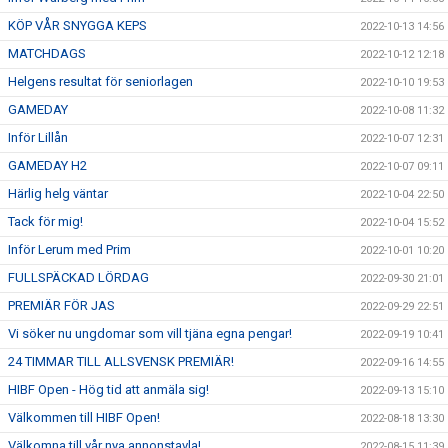
KÖP VÅR SNYGGA KEPS
2022-10-13 14:56
MATCHDAGS
2022-10-12 12:18
Helgens resultat för seniorlagen
2022-10-10 19:53
GAMEDAY
2022-10-08 11:32
Inför Lillån
2022-10-07 12:31
GAMEDAY H2
2022-10-07 09:11
Härlig helg väntar
2022-10-04 22:50
Tack för mig!
2022-10-04 15:52
Inför Lerum med Prim
2022-10-01 10:20
FULLSPÄCKAD LÖRDAG
2022-09-30 21:01
PREMIÄR FÖR JAS
2022-09-29 22:51
Vi söker nu ungdomar som vill tjäna egna pengar!
2022-09-19 10:41
24 TIMMAR TILL ALLSVENSK PREMIÄR!
2022-09-16 14:55
HIBF Open - Hög tid att anmäla sig!
2022-09-13 15:10
Välkommen till HIBF Open!
2022-08-18 13:30
Välkomna till vår nya annonstavla!
2022-08-15 11:39