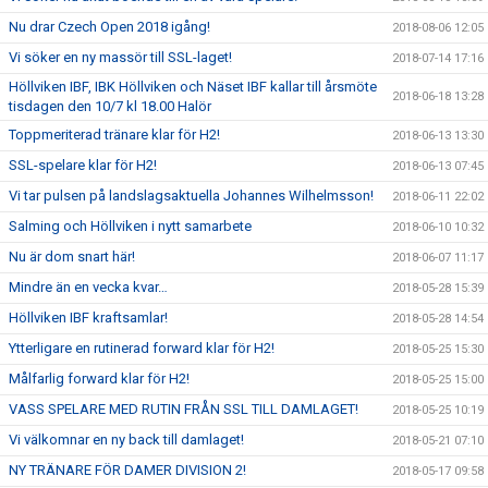
Nu drar Czech Open 2018 igång!
2018-08-06 12:05
Vi söker en ny massör till SSL-laget!
2018-07-14 17:16
Höllviken IBF, IBK Höllviken och Näset IBF kallar till årsmöte
2018-06-18 13:28
tisdagen den 10/7 kl 18.00 Halör
Toppmeriterad tränare klar för H2!
2018-06-13 13:30
SSL-spelare klar för H2!
2018-06-13 07:45
Vi tar pulsen på landslagsaktuella Johannes Wilhelmsson!
2018-06-11 22:02
Salming och Höllviken i nytt samarbete
2018-06-10 10:32
Nu är dom snart här!
2018-06-07 11:17
Mindre än en vecka kvar…
2018-05-28 15:39
Höllviken IBF kraftsamlar!
2018-05-28 14:54
Ytterligare en rutinerad forward klar för H2!
2018-05-25 15:30
Målfarlig forward klar för H2!
2018-05-25 15:00
VASS SPELARE MED RUTIN FRÅN SSL TILL DAMLAGET!
2018-05-25 10:19
Vi välkomnar en ny back till damlaget!
2018-05-21 07:10
NY TRÄNARE FÖR DAMER DIVISION 2!
2018-05-17 09:58