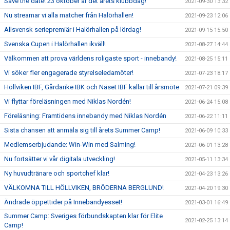
Save the date! 23 oktober är det årets klubbdag!
2021-09-30 13:32
Nu streamar vi alla matcher från Halörhallen!
2021-09-23 12:06
Allsvensk seriepremiär i Halörhallen på lördag!
2021-09-15 15:50
Svenska Cupen i Halörhallen ikväll!
2021-08-27 14:44
Välkommen att prova världens roligaste sport - innebandy!
2021-08-25 15:11
Vi söker fler engagerade styrelseledamöter!
2021-07-23 18:17
Höllviken IBF, Gårdarike IBK och Näset IBF kallar till årsmöte
2021-07-21 09:39
Vi flyttar föreläsningen med Niklas Nordén!
2021-06-24 15:08
Föreläsning: Framtidens innebandy med Niklas Nordén
2021-06-22 11:11
Sista chansen att anmäla sig till årets Summer Camp!
2021-06-09 10:33
Medlemserbjudande: Win-Win med Salming!
2021-06-01 13:28
Nu fortsätter vi vår digitala utveckling!
2021-05-11 13:34
Ny huvudtränare och sportchef klar!
2021-04-23 13:26
VÄLKOMNA TILL HÖLLVIKEN, BRÖDERNA BERGLUND!
2021-04-20 19:30
Ändrade öppettider på Innebandyesset!
2021-03-01 16:49
Summer Camp: Sveriges förbundskapten klar för Elite
2021-02-25 13:14
Camp!