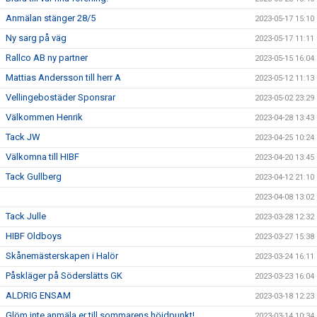
Anmälan stänger 28/5
2023-05-17 15:10
Ny sarg på väg
2023-05-17 11:11
Rallco AB ny partner
2023-05-15 16:04
Mattias Andersson till herr A
2023-05-12 11:13
Vellingebostäder Sponsrar
2023-05-02 23:29
Välkommen Henrik
2023-04-28 13:43
Tack JW
2023-04-25 10:24
Välkomna till HIBF
2023-04-20 13:45
Tack Gullberg
2023-04-12 21:10
2023-04-08 13:02
Tack Julle
2023-03-28 12:32
HIBF Oldboys
2023-03-27 15:38
Skånemästerskapen i Halör
2023-03-24 16:11
Påskläger på Söderslätts GK
2023-03-23 16:04
ALDRIG ENSAM
2023-03-18 12:23
Glöm inte anmäla er till sommarens höjdpunkt!
2023-03-14 10:34