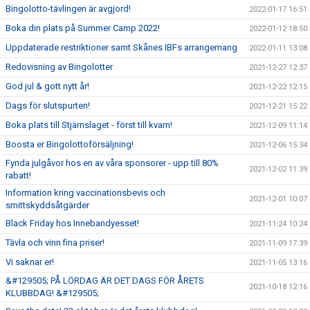
Bingolotto-tävlingen är avgjord!
2022-01-17 16:51
Boka din plats på Summer Camp 2022!
2022-01-12 18:50
Uppdaterade restriktioner samt Skånes IBFs arrangemang
2022-01-11 13:08
Redovisning av Bingolotter
2021-12-27 12:37
God jul & gott nytt år!
2021-12-22 12:15
Dags för slutspurten!
2021-12-21 15:22
Boka plats till Stjärnslaget - först till kvarn!
2021-12-09 11:14
Boosta er Bingolottoförsäljning!
2021-12-06 15:34
Fynda julgåvor hos en av våra sponsorer - upp till 80%
2021-12-02 11:39
rabatt!
Information kring vaccinationsbevis och
2021-12-01 10:07
smittskyddsåtgärder
Black Friday hos Innebandyesset!
2021-11-24 10:24
Tävla och vinn fina priser!
2021-11-09 17:39
Vi saknar er!
2021-11-05 13:16
&#129505; PÅ LÖRDAG ÄR DET DAGS FÖR ÅRETS
2021-10-18 12:16
KLUBBDAG! &#129505;