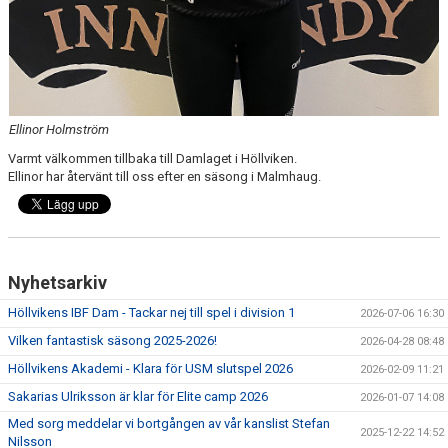
Ellinor Holmström
Varmt välkommen tillbaka till Damlaget i Höllviken.
Ellinor har återvänt till oss efter en säsong i Malmhaug.
Nyhetsarkiv
Höllvikens IBF Dam - Tackar nej till spel i division 1
2026-07-06 16:30
Vilken fantastisk säsong 2025-2026!
2026-04-28 08:48
Höllvikens Akademi - Klara för USM slutspel 2026
2026-02-09 11:21
Sakarias Ulriksson är klar för Elite camp 2026
2026-01-07 14:08
Med sorg meddelar vi bortgången av vår kanslist Stefan
2025-12-22 14:52
Nilsson