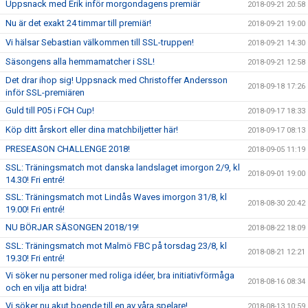
Uppsnack med Erik inför morgondagens premiär
2018-09-21 20:58
Nu är det exakt 24 timmar till premiär!
2018-09-21 19:00
Vi hälsar Sebastian välkommen till SSL-truppen!
2018-09-21 14:30
Säsongens alla hemmamatcher i SSL!
2018-09-21 12:58
Det drar ihop sig! Uppsnack med Christoffer Andersson
2018-09-18 17:26
inför SSL-premiären
Guld till P05 i FCH Cup!
2018-09-17 18:33
Köp ditt årskort eller dina matchbiljetter här!
2018-09-17 08:13
PRESEASON CHALLENGE 2018!
2018-09-05 11:19
SSL: Träningsmatch mot danska landslaget imorgon 2/9, kl
2018-09-01 19:00
14.30! Fri entré!
SSL: Träningsmatch mot Lindås Waves imorgon 31/8, kl
2018-08-30 20:42
19.00! Fri entré!
NU BÖRJAR SÄSONGEN 2018/19!
2018-08-22 18:09
SSL: Träningsmatch mot Malmö FBC på torsdag 23/8, kl
2018-08-21 12:21
19.30! Fri entré!
Vi söker nu personer med roliga idéer, bra initiativförmåga
2018-08-16 08:34
och en vilja att bidra!
Vi söker nu akut boende till en av våra spelare!
2018-08-13 10:59