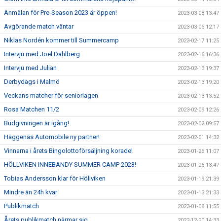
Anmälan för Pre-Season 2023 är öppen!
2023-03-08 13:47
Avgörande match väntar
2023-03-06 12:17
Niklas Nordén kommer till Summercamp
2023-02-17 11:25
Intervju med Joel Dahlberg
2023-02-16 16:36
Intervju med Julian
2023-02-13 19:37
Derbydags i Malmö
2023-02-13 19:20
Veckans matcher för seniorlagen
2023-02-13 13:52
Rosa Matchen 11/2
2023-02-09 12:26
Budgivningen är igång!
2023-02-02 09:57
Häggenäs Automobile ny partner!
2023-02-01 14:32
Vinnarna i årets Bingolottoförsäljning korade!
2023-01-26 11:07
HÖLLVIKEN INNEBANDY SUMMER CAMP 2023!
2023-01-25 13:47
Tobias Andersson klar för Höllviken
2023-01-19 21:39
Mindre än 24h kvar
2023-01-13 21:33
Publikmatch
2023-01-08 11:55
Årets publikmatch närmar sig
2022-12-20 14:33