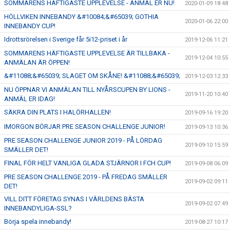
SOMMARENS HÄFTIGASTE UPPLEVELSE - ANMÄL ER NU!
2020-01-09 18:48
HÖLLVIKEN INNEBANDY &#10084;&#65039; GOTHIA
2020-01-06 22:00
INNEBANDY CUP!
Idrottsrörelsen i Sverige får 5i12-priset i år
2019-12-06 11:21
SOMMARENS HÄFTIGASTE UPPLEVELSE ÄR TILLBAKA -
2019-12-04 10:55
ANMÄLAN ÄR ÖPPEN!
&#11088;&#65039; SLAGET OM SKÅNE! &#11088;&#65039;
2019-12-03 12:33
NU ÖPPNAR VI ANMÄLAN TILL NYÅRSCUPEN BY LIONS -
2019-11-20 10:40
ANMÄL ER IDAG!
SÄKRA DIN PLATS I HALÖRHALLEN!
2019-09-16 19:20
IMORGON BÖRJAR PRE SEASON CHALLENGE JUNIOR!
2019-09-13 10:36
PRE SEASON CHALLENGE JUNIOR 2019 - PÅ LÖRDAG
2019-09-10 15:59
SMÄLLER DET!
FINAL FÖR HELT VANLIGA GLADA STJÄRNOR I FCH CUP!
2019-09-08 06:09
PRE SEASON CHALLENGE 2019 - PÅ FREDAG SMÄLLER
2019-09-02 09:11
DET!
VILL DITT FÖRETAG SYNAS I VÄRLDENS BÄSTA
2019-09-02 07:49
INNEBANDYLIGA-SSL?
Börja spela innebandy!
2019-08-27 10:17