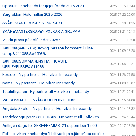
Uppstart: Innebandy för tjejer födda 2016-2021
2025-09-15 09:43
Sargreklam Halörhallen 2025-2026
2025-07-22 20:05
SKÅNEMÄSTERSKAPEN POJKAR E
2025-03-28 11:25
SKÅNEMÄSTERSKAPEN POJKAR A GRUPP A
2025-03-21 19:13
Vill du prova på golf under 2025?
2025-03-11 09:58
&#11088;&#65039;Ludwig Persson kommer till Elite
2024-12-09 15:28
camp&#11088;&#65039;
&#11088;SOMMARENS HÄFTIGASTE
2024-12-06 14:27
UPPLEVELESE!&#11088;
Festool - Ny partner till Höllviken Innebandy
2024-11-26 07:58
Nama - Ny partner till Höllviken Innebandy
2024-11-08 09:07
Totaluthyraren - Ny partner till Höllviken Innebandy
2024-10-21 09:41
VÄLKOMNA TILL NYÅRSCUPEN BY LIONS!
2024-10-16 14:00
Ängdala Skolor - Ny partner till Höllviken Innebandy
2024-10-14 13:32
Tandvårdsgruppen S:T GÖRAN - Ny partner till Höllviken
2024-09-24 10:44
Äntligen dags för SERIEPREMIÄR: 21 september 15:00
2024-09-17 16:20
Följ Höllviken Innebandys "Helt vanliga stjärnor" på sociala