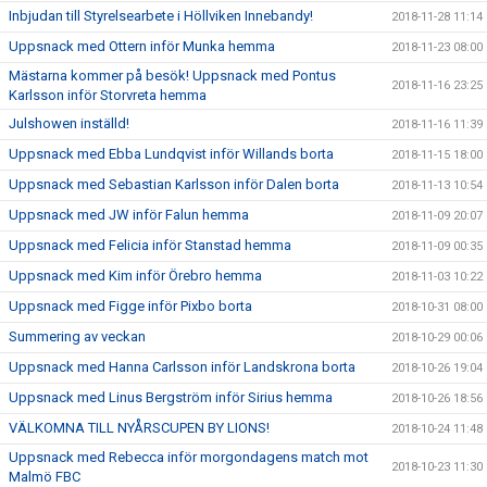
Inbjudan till Styrelsearbete i Höllviken Innebandy!
2018-11-28 11:14
Uppsnack med Ottern inför Munka hemma
2018-11-23 08:00
Mästarna kommer på besök! Uppsnack med Pontus
2018-11-16 23:25
Karlsson inför Storvreta hemma
Julshowen inställd!
2018-11-16 11:39
Uppsnack med Ebba Lundqvist inför Willands borta
2018-11-15 18:00
Uppsnack med Sebastian Karlsson inför Dalen borta
2018-11-13 10:54
Uppsnack med JW inför Falun hemma
2018-11-09 20:07
Uppsnack med Felicia inför Stanstad hemma
2018-11-09 00:35
Uppsnack med Kim inför Örebro hemma
2018-11-03 10:22
Uppsnack med Figge inför Pixbo borta
2018-10-31 08:00
Summering av veckan
2018-10-29 00:06
Uppsnack med Hanna Carlsson inför Landskrona borta
2018-10-26 19:04
Uppsnack med Linus Bergström inför Sirius hemma
2018-10-26 18:56
VÄLKOMNA TILL NYÅRSCUPEN BY LIONS!
2018-10-24 11:48
Uppsnack med Rebecca inför morgondagens match mot
2018-10-23 11:30
Malmö FBC