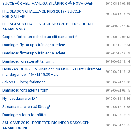
SUCCÉ FÖR HELT VANLIGA STJÄRNOR PÅ NOVA OPEN!
2019-08-19 09:35
PRE SEASON CHALLENGE KIDS 2019 - SUCCÉN
2019-08-13 15:29
FORTSÄTTER!
PRE SEASON CHALLENGE JUNIOR 2019 - HÖG TID ATT
2019-08-06 11:46
ANMÄLA SIG!
Corplus fortsätter och utökar sitt samarbete!
2019-08-06 08:43
Damlaget flyttar upp från egna leden!
2019-07-15 19:34
Damlaget flyttar upp från egna leden!
2019-07-15 19:19
Damlaget forsätter att ta form!
2019-06-26 19:14
Höllviken IBF, IBK Höllviken och Näset IBF kallar till årsmöte
2019-06-24 13:13
måndagen den 15/7 kl 18.00 Halör
Jakob Gullberg förlänger!
2019-06-24 10:30
Damlaget fortsätter ta form
2019-06-24 08:15
Ny huvudtränare i D 1
2019-06-16 15:36
Streama matchen på lördag!
2019-06-12 18:38
Damlagets form fortsätter
2019-06-08 16:12
SSL CAMP 2019 - FÖRBERED DIG INFÖR SÄSONGEN -
2019-06-04 13:55
ANMÄL DIG NU!