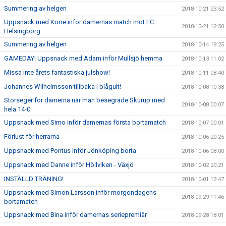
Summering av helgen
2018-10-21 23:52
Uppsnack med Korre inför damernas match mot FC
2018-10-21 12:50
Helsingborg
Summering av helgen
2018-10-14 19:25
GAMEDAY! Uppsnack med Adam inför Mullsjö hemma
2018-10-13 11:02
Missa inte årets fantastiska julshow!
2018-10-11 08:40
Johannes Wilhelmsson tillbaka i blågult!
2018-10-08 10:38
Storseger för damerna när man besegrade Skurup med
2018-10-08 00:07
hela 14-0
Uppsnack med Simo inför damernas första bortamatch
2018-10-07 00:01
Förlust för herrarna
2018-10-06 20:25
Uppsnack med Pontus inför Jönköping borta
2018-10-06 08:00
Uppsnack med Danne inför Höllviken - Växjö
2018-10-02 20:21
INSTÄLLD TRÄNING!
2018-10-01 13:47
Uppsnack med Simon Larsson inför morgondagens
2018-09-29 11:46
bortamatch
Uppsnack med Bina inför damernas seriepremiär
2018-09-28 18:01