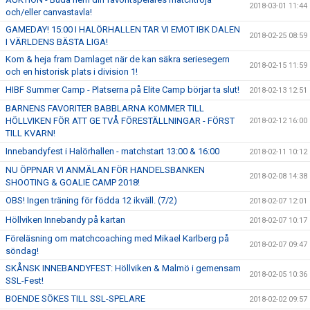
2018-03-01 11:44
och/eller canvastavla!
GAMEDAY! 15:00 I HALÖRHALLEN TAR VI EMOT IBK DALEN
2018-02-25 08:59
I VÄRLDENS BÄSTA LIGA!
Kom & heja fram Damlaget när de kan säkra seriesegern
2018-02-15 11:59
och en historisk plats i division 1!
HIBF Summer Camp - Platserna på Elite Camp börjar ta slut!
2018-02-13 12:51
BARNENS FAVORITER BABBLARNA KOMMER TILL
HÖLLVIKEN FÖR ATT GE TVÅ FÖRESTÄLLNINGAR - FÖRST
2018-02-12 16:00
TILL KVARN!
Innebandyfest i Halörhallen - matchstart 13:00 & 16:00
2018-02-11 10:12
NU ÖPPNAR VI ANMÄLAN FÖR HANDELSBANKEN
2018-02-08 14:38
SHOOTING & GOALIE CAMP 2018!
OBS! Ingen träning för födda 12 ikväll. (7/2)
2018-02-07 12:01
Höllviken Innebandy på kartan
2018-02-07 10:17
Föreläsning om matchcoaching med Mikael Karlberg på
2018-02-07 09:47
söndag!
SKÅNSK INNEBANDYFEST: Höllviken & Malmö i gemensam
2018-02-05 10:36
SSL-Fest!
BOENDE SÖKES TILL SSL-SPELARE
2018-02-02 09:57