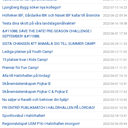
Ljungberg Bygg söker nya kollegor!
2022-07-15 14:23
Höllviken IBF, Gårdarike IBK och Näset IBF kallar till årsmöte
2022-06-22 09:34
Testa dina skott på våra landslagsmålvakter!
2022-06-16 18:38
&#11088; SAVE THE DATE! PRE-SEASON CHALLENGE I
2022-06-01 17:34
SEPTEMBER! &#11088;
SISTA CHANSEN ATT ANMÄLA SIG TILL SUMMER CAMP!
2022-05-29 11:23
Lediga platser på Youth Camp!
2022-05-12 11:02
15 platser kvar i Kids Camp!
2022-05-12 11:01
Premiär för Fun Camp!
2022-05-11 11:21
Alla till Halörhallen på lördag!
2022-04-07 14:10
Skånemästerskapen Pojkar B
2022-04-01 12:41
Skånemästerskapen Pojkar C & Pojkar E
2022-03-23 17:42
Nu säljer vi Ravelli och behöver din hjälp!
2022-03-13 10:45
FRI ENTRÉ! PUBLIKMATCH I HALÖRHALLEN PÅ LÖRDAG!
2022-03-01 10:35
Sportlovskul i Halörhallen!
2022-02-18 13:47
Regionslutspel USM P16 i Halörhallen imorgon!
2022-02-04 09:44