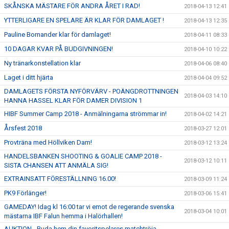
SKÅNSKA MÄSTARE FÖR ANDRA ÅRET I RAD!
2018-04-13 12:41
YTTERLIGARE EN SPELARE ÄR KLAR FÖR DAMLAGET !
2018-04-13 12:35
Pauline Bornander klar för damlaget!
2018-04-11 08:33
10 DAGAR KVAR PÅ BUDGIVNINGEN!
2018-04-10 10:22
Ny tränarkonstellation klar
2018-04-06 08:40
Laget i ditt hjärta
2018-04-04 09:52
DAMLAGETS FÖRSTA NYFÖRVÄRV - POÄNGDROTTNINGEN
2018-04-03 14:10
HANNA HASSEL KLAR FÖR DAMER DIVISION 1
HIBF Summer Camp 2018 - Anmälningarna strömmar in!
2018-04-02 14:21
Årsfest 2018
2018-03-27 12:01
Provträna med Höllviken Dam!
2018-03-12 13:24
HANDELSBANKEN SHOOTING & GOALIE CAMP 2018 -
2018-03-12 10:11
SISTA CHANSEN ATT ANMÄLA SIG!
EXTRAINSATT FÖRESTÄLLNING 16.00!
2018-03-09 11:24
PK9 Förlänger!
2018-03-06 15:41
GAMEDAY! Idag kl 16:00 tar vi emot de regerande svenska
2018-03-04 10:01
mästarna IBF Falun hemma i Halörhallen!
AUKTION - Buda hem din favoritspelares matchtröja