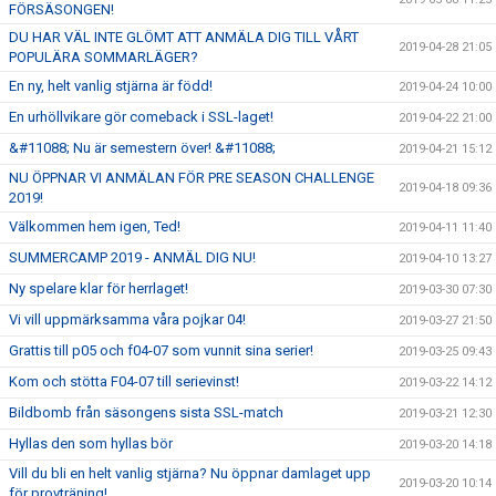
FÖRSÄSONGEN!
DU HAR VÄL INTE GLÖMT ATT ANMÄLA DIG TILL VÅRT
2019-04-28 21:05
POPULÄRA SOMMARLÄGER?
En ny, helt vanlig stjärna är född!
2019-04-24 10:00
En urhöllvikare gör comeback i SSL-laget!
2019-04-22 21:00
&#11088; Nu är semestern över! &#11088;
2019-04-21 15:12
NU ÖPPNAR VI ANMÄLAN FÖR PRE SEASON CHALLENGE
2019-04-18 09:36
2019!
Välkommen hem igen, Ted!
2019-04-11 11:40
SUMMERCAMP 2019 - ANMÄL DIG NU!
2019-04-10 13:27
Ny spelare klar för herrlaget!
2019-03-30 07:30
Vi vill uppmärksamma våra pojkar 04!
2019-03-27 21:50
Grattis till p05 och f04-07 som vunnit sina serier!
2019-03-25 09:43
Kom och stötta F04-07 till serievinst!
2019-03-22 14:12
Bildbomb från säsongens sista SSL-match
2019-03-21 12:30
Hyllas den som hyllas bör
2019-03-20 14:18
Vill du bli en helt vanlig stjärna? Nu öppnar damlaget upp
2019-03-20 10:14
för provträning!