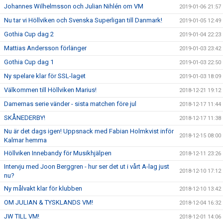
Johannes Wilhelmsson och Julian Nihlén om VM
2019-01-06 21:57
Nu tar vi Höllviken och Svenska Superligan till Danmark!
2019-01-05 12:49
Gothia Cup dag 2
2019-01-04 22:23
Mattias Andersson förlänger
2019-01-03 23:42
Gothia Cup dag 1
2019-01-03 22:50
Ny spelare klar för SSL-laget
2019-01-03 18:09
Välkommen till Höllviken Marius!
2018-12-21 19:12
Damernas serie vänder - sista matchen före jul
2018-12-17 11:44
SKÅNEDERBY!
2018-12-17 11:38
Nu är det dags igen! Uppsnack med Fabian Holmkvist inför
2018-12-15 08:00
Kalmar hemma
Höllviken Innebandy för Musikhjälpen
2018-12-11 23:26
Intervju med Joon Berggren - hur ser det ut i vårt A-lag just
2018-12-10 17:12
nu?
Ny målvakt klar för klubben
2018-12-10 13:42
OM JULIAN & TYSKLANDS VM!
2018-12-04 16:32
JW TILL VM!
2018-12-01 14:06