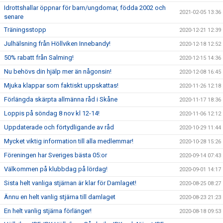
Idrottshallar öppnar för barn/ungdomar, födda 2002 och
2021-02-05 13:36
senare
Träningsstopp
2020-12-21 12:39
Julhälsning från Höllviken Innebandy!
2020-12-18 12:52
50% rabatt från Salming!
2020-12-15 14:36
Nu behövs din hjälp mer än någonsin!
2020-12-08 16:45
Mjuka klappar som faktiskt uppskattas!
2020-11-26 12:18
Förlängda skärpta allmänna råd i Skåne
2020-11-17 18:36
Loppis på söndag 8 nov kl 12-14!
2020-11-06 12:12
Uppdaterade och förtydligande av råd
2020-10-29 11:44
Mycket viktig information till alla medlemmar!
2020-10-28 15:26
Föreningen har Sveriges bästa 05:or
2020-09-14 07:43
Välkommen på klubbdag på lördag!
2020-09-01 14:17
Sista helt vanliga stjärnan är klar för Damlaget!
2020-08-25 08:27
Ännu en helt vanlig stjärna till damlaget
2020-08-23 21:23
En helt vanlig stjärna förlänger!
2020-08-18 09:53