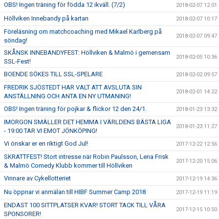
OBS! Ingen träning för födda 12 ikväll. (7/2)
2018-02-07 12:01
Höllviken Innebandy på kartan
2018-02-07 10:17
Föreläsning om matchcoaching med Mikael Karlberg på
2018-02-07 09:47
söndag!
SKÅNSK INNEBANDYFEST: Höllviken & Malmö i gemensam
2018-02-05 10:36
SSL-Fest!
BOENDE SÖKES TILL SSL-SPELARE
2018-02-02 09:57
FREDRIK SJÖSTEDT HAR VALT ATT AVSLUTA SIN
2018-02-01 14:22
ANSTÄLLNING OCH ANTA EN NY UTMANING!
OBS! Ingen träning för pojkar & flickor 12 den 24/1.
2018-01-23 13:32
IMORGON SMÄLLER DET HEMMA I VÄRLDENS BÄSTA LIGA
2018-01-23 11:27
- 19:00 TAR VI EMOT JÖNKÖPING!
Vi önskar er en riktigt God Jul!
2017-12-22 12:56
SKRATTFEST! Stort intresse när Robin Paulsson, Lena Frisk
2017-12-20 15:06
& Malmö Comedy Klubb kommer till Höllviken
Vinnare av Cykellotteriet
2017-12-19 14:36
Nu öppnar vi anmälan till HIBF Summer Camp 2018
2017-12-19 11:19
ENDAST 100 SITTPLATSER KVAR! STORT TACK TILL VÅRA
2017-12-15 10:50
SPONSORER!