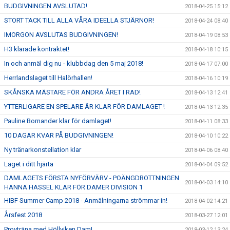
BUDGIVNINGEN AVSLUTAD!
2018-04-25 15:12
STORT TACK TILL ALLA VÅRA IDEELLA STJÄRNOR!
2018-04-24 08:40
IMORGON AVSLUTAS BUDGIVNINGEN!
2018-04-19 08:53
H3 klarade kontraktet!
2018-04-18 10:15
In och anmäl dig nu - klubbdag den 5 maj 2018!
2018-04-17 07:00
Herrlandslaget till Halörhallen!
2018-04-16 10:19
SKÅNSKA MÄSTARE FÖR ANDRA ÅRET I RAD!
2018-04-13 12:41
YTTERLIGARE EN SPELARE ÄR KLAR FÖR DAMLAGET !
2018-04-13 12:35
Pauline Bornander klar för damlaget!
2018-04-11 08:33
10 DAGAR KVAR PÅ BUDGIVNINGEN!
2018-04-10 10:22
Ny tränarkonstellation klar
2018-04-06 08:40
Laget i ditt hjärta
2018-04-04 09:52
DAMLAGETS FÖRSTA NYFÖRVÄRV - POÄNGDROTTNINGEN
2018-04-03 14:10
HANNA HASSEL KLAR FÖR DAMER DIVISION 1
HIBF Summer Camp 2018 - Anmälningarna strömmar in!
2018-04-02 14:21
Årsfest 2018
2018-03-27 12:01
Provträna med Höllviken Dam!
2018-03-12 13:24