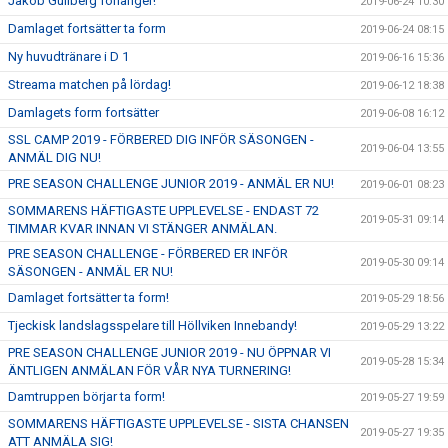
Jakob Gullberg förlänger!
2019-06-24 10:30
Damlaget fortsätter ta form
2019-06-24 08:15
Ny huvudtränare i D 1
2019-06-16 15:36
Streama matchen på lördag!
2019-06-12 18:38
Damlagets form fortsätter
2019-06-08 16:12
SSL CAMP 2019 - FÖRBERED DIG INFÖR SÄSONGEN -
2019-06-04 13:55
ANMÄL DIG NU!
PRE SEASON CHALLENGE JUNIOR 2019 - ANMÄL ER NU!
2019-06-01 08:23
SOMMARENS HÄFTIGASTE UPPLEVELSE - ENDAST 72
2019-05-31 09:14
TIMMAR KVAR INNAN VI STÄNGER ANMÄLAN.
PRE SEASON CHALLENGE - FÖRBERED ER INFÖR
2019-05-30 09:14
SÄSONGEN - ANMÄL ER NU!
Damlaget fortsätter ta form!
2019-05-29 18:56
Tjeckisk landslagsspelare till Höllviken Innebandy!
2019-05-29 13:22
PRE SEASON CHALLENGE JUNIOR 2019 - NU ÖPPNAR VI
2019-05-28 15:34
ÄNTLIGEN ANMÄLAN FÖR VÅR NYA TURNERING!
Damtruppen börjar ta form!
2019-05-27 19:59
SOMMARENS HÄFTIGASTE UPPLEVELSE - SISTA CHANSEN
2019-05-27 19:35
ATT ANMÄLA SIG!