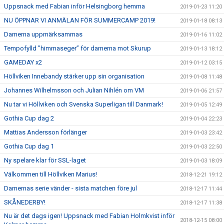
Uppsnack med Fabian inför Helsingborg hemma
2019-01-23 11:20
NU ÖPPNAR VI ANMÄLAN FÖR SUMMERCAMP 2019!
2019-01-18 08:13
Damerna uppmärksammas
2019-01-16 11:02
Tempofylld ”himmaseger” för damerna mot Skurup
2019-01-13 18:12
GAMEDAY x2
2019-01-12 03:15
Höllviken Innebandy stärker upp sin organisation
2019-01-08 11:48
Johannes Wilhelmsson och Julian Nihlén om VM
2019-01-06 21:57
Nu tar vi Höllviken och Svenska Superligan till Danmark!
2019-01-05 12:49
Gothia Cup dag 2
2019-01-04 22:23
Mattias Andersson förlänger
2019-01-03 23:42
Gothia Cup dag 1
2019-01-03 22:50
Ny spelare klar för SSL-laget
2019-01-03 18:09
Välkommen till Höllviken Marius!
2018-12-21 19:12
Damernas serie vänder - sista matchen före jul
2018-12-17 11:44
SKÅNEDERBY!
2018-12-17 11:38
Nu är det dags igen! Uppsnack med Fabian Holmkvist inför
2018-12-15 08:00