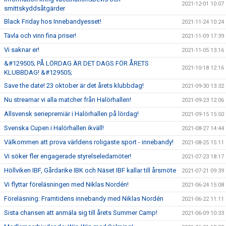
2021-12-01 10:07
smittskyddsåtgärder
Black Friday hos Innebandyesset!
2021-11-24 10:24
Tävla och vinn fina priser!
2021-11-09 17:39
Vi saknar er!
2021-11-05 13:16
&#129505; PÅ LÖRDAG ÄR DET DAGS FÖR ÅRETS
2021-10-18 12:16
KLUBBDAG! &#129505;
Save the date! 23 oktober är det årets klubbdag!
2021-09-30 13:32
Nu streamar vi alla matcher från Halörhallen!
2021-09-23 12:06
Allsvensk seriepremiär i Halörhallen på lördag!
2021-09-15 15:50
Svenska Cupen i Halörhallen ikväll!
2021-08-27 14:44
Välkommen att prova världens roligaste sport - innebandy!
2021-08-25 15:11
Vi söker fler engagerade styrelseledamöter!
2021-07-23 18:17
Höllviken IBF, Gårdarike IBK och Näset IBF kallar till årsmöte
2021-07-21 09:39
Vi flyttar föreläsningen med Niklas Nordén!
2021-06-24 15:08
Föreläsning: Framtidens innebandy med Niklas Nordén
2021-06-22 11:11
Sista chansen att anmäla sig till årets Summer Camp!
2021-06-09 10:33