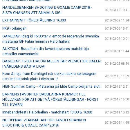
HANDELSBANKEN SHOOTING & GOALIE CAMP 2018 -
2018-03-12 10:11
SISTA CHANSEN ATT ANMÄLA SIG!
EXTRAINSATT FÖRESTÄLLNING 16.00!
2018-03-09 11:24
PK9 Förlänger!
2018-03-06 15:41
GAMEDAY! Idag kl 16:00 tar vi emot de regerande svenska
2018-03-04 10:01
mästarna IBF Falun hemma i Halörhallen!
AUKTION - Buda hem din favoritspelares matchtröja
2018-03-01 11:44
och/eller canvastavla!
GAMEDAY! 15:00 I HALÖRHALLEN TAR VI EMOT IBK DALEN
2018-02-25 08:59
I VÄRLDENS BÄSTA LIGA!
Kom & heja fram Damlaget när de kan säkra seriesegern
2018-02-15 11:59
och en historisk plats i division 1!
HIBF Summer Camp - Platserna på Elite Camp börjar ta slut!
2018-02-13 12:51
BARNENS FAVORITER BABBLARNA KOMMER TILL
HÖLLVIKEN FÖR ATT GE TVÅ FÖRESTÄLLNINGAR - FÖRST
2018-02-12 16:00
TILL KVARN!
Innebandyfest i Halörhallen - matchstart 13:00 & 16:00
2018-02-11 10:12
NU ÖPPNAR VI ANMÄLAN FÖR HANDELSBANKEN
2018-02-08 14:38
SHOOTING & GOALIE CAMP 2018!