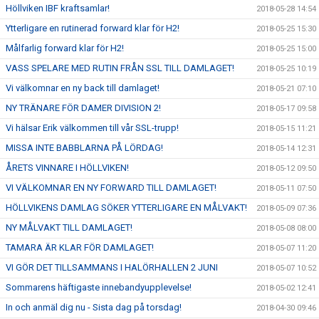
Höllviken IBF kraftsamlar!
2018-05-28 14:54
Ytterligare en rutinerad forward klar för H2!
2018-05-25 15:30
Målfarlig forward klar för H2!
2018-05-25 15:00
VASS SPELARE MED RUTIN FRÅN SSL TILL DAMLAGET!
2018-05-25 10:19
Vi välkomnar en ny back till damlaget!
2018-05-21 07:10
NY TRÄNARE FÖR DAMER DIVISION 2!
2018-05-17 09:58
Vi hälsar Erik välkommen till vår SSL-trupp!
2018-05-15 11:21
MISSA INTE BABBLARNA PÅ LÖRDAG!
2018-05-14 12:31
ÅRETS VINNARE I HÖLLVIKEN!
2018-05-12 09:50
VI VÄLKOMNAR EN NY FORWARD TILL DAMLAGET!
2018-05-11 07:50
HÖLLVIKENS DAMLAG SÖKER YTTERLIGARE EN MÅLVAKT!
2018-05-09 07:36
NY MÅLVAKT TILL DAMLAGET!
2018-05-08 08:00
TAMARA ÄR KLAR FÖR DAMLAGET!
2018-05-07 11:20
VI GÖR DET TILLSAMMANS I HALÖRHALLEN 2 JUNI
2018-05-07 10:52
Sommarens häftigaste innebandyupplevelse!
2018-05-02 12:41
In och anmäl dig nu - Sista dag på torsdag!
2018-04-30 09:46