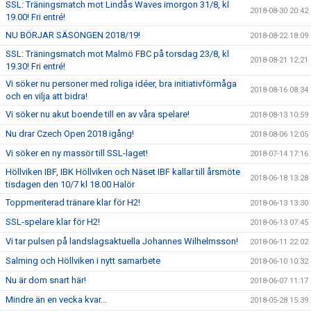
SSL: Träningsmatch mot Lindås Waves imorgon 31/8, kl
2018-08-30 20:42
19.00! Fri entré!
NU BÖRJAR SÄSONGEN 2018/19!
2018-08-22 18:09
SSL: Träningsmatch mot Malmö FBC på torsdag 23/8, kl
2018-08-21 12:21
19.30! Fri entré!
Vi söker nu personer med roliga idéer, bra initiativförmåga
2018-08-16 08:34
och en vilja att bidra!
Vi söker nu akut boende till en av våra spelare!
2018-08-13 10:59
Nu drar Czech Open 2018 igång!
2018-08-06 12:05
Vi söker en ny massör till SSL-laget!
2018-07-14 17:16
Höllviken IBF, IBK Höllviken och Näset IBF kallar till årsmöte
2018-06-18 13:28
tisdagen den 10/7 kl 18.00 Halör
Toppmeriterad tränare klar för H2!
2018-06-13 13:30
SSL-spelare klar för H2!
2018-06-13 07:45
Vi tar pulsen på landslagsaktuella Johannes Wilhelmsson!
2018-06-11 22:02
Salming och Höllviken i nytt samarbete
2018-06-10 10:32
Nu är dom snart här!
2018-06-07 11:17
Mindre än en vecka kvar…
2018-05-28 15:39