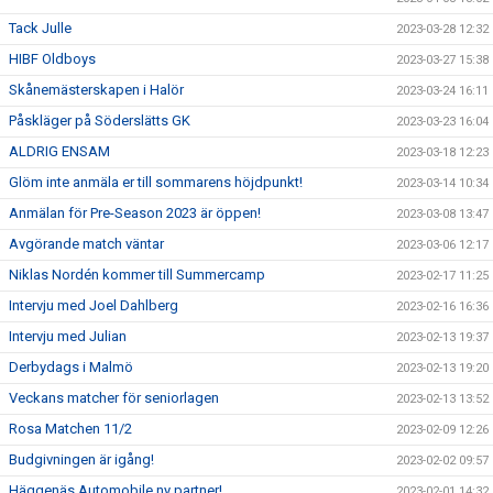
Tack Julle
2023-03-28 12:32
HIBF Oldboys
2023-03-27 15:38
Skånemästerskapen i Halör
2023-03-24 16:11
Påskläger på Söderslätts GK
2023-03-23 16:04
ALDRIG ENSAM
2023-03-18 12:23
Glöm inte anmäla er till sommarens höjdpunkt!
2023-03-14 10:34
Anmälan för Pre-Season 2023 är öppen!
2023-03-08 13:47
Avgörande match väntar
2023-03-06 12:17
Niklas Nordén kommer till Summercamp
2023-02-17 11:25
Intervju med Joel Dahlberg
2023-02-16 16:36
Intervju med Julian
2023-02-13 19:37
Derbydags i Malmö
2023-02-13 19:20
Veckans matcher för seniorlagen
2023-02-13 13:52
Rosa Matchen 11/2
2023-02-09 12:26
Budgivningen är igång!
2023-02-02 09:57
Häggenäs Automobile ny partner!
2023-02-01 14:32