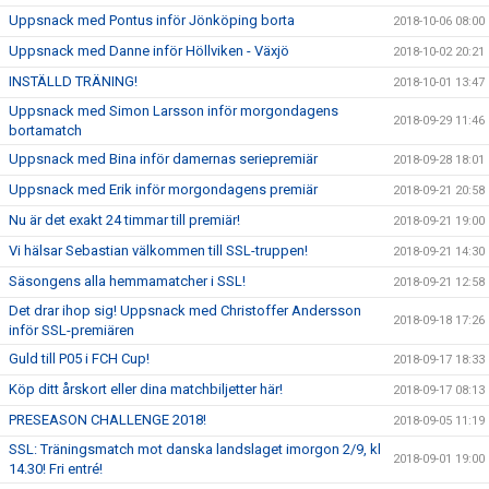
Uppsnack med Pontus inför Jönköping borta
2018-10-06 08:00
Uppsnack med Danne inför Höllviken - Växjö
2018-10-02 20:21
INSTÄLLD TRÄNING!
2018-10-01 13:47
Uppsnack med Simon Larsson inför morgondagens
2018-09-29 11:46
bortamatch
Uppsnack med Bina inför damernas seriepremiär
2018-09-28 18:01
Uppsnack med Erik inför morgondagens premiär
2018-09-21 20:58
Nu är det exakt 24 timmar till premiär!
2018-09-21 19:00
Vi hälsar Sebastian välkommen till SSL-truppen!
2018-09-21 14:30
Säsongens alla hemmamatcher i SSL!
2018-09-21 12:58
Det drar ihop sig! Uppsnack med Christoffer Andersson
2018-09-18 17:26
inför SSL-premiären
Guld till P05 i FCH Cup!
2018-09-17 18:33
Köp ditt årskort eller dina matchbiljetter här!
2018-09-17 08:13
PRESEASON CHALLENGE 2018!
2018-09-05 11:19
SSL: Träningsmatch mot danska landslaget imorgon 2/9, kl
2018-09-01 19:00
14.30! Fri entré!