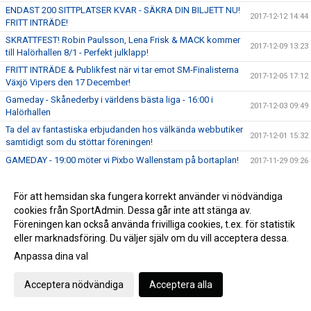
ENDAST 200 SITTPLATSER KVAR - SÄKRA DIN BILJETT NU!
2017-12-12 14:44
FRITT INTRÄDE!
SKRATTFEST! Robin Paulsson, Lena Frisk & MACK kommer
2017-12-09 13:23
till Halörhallen 8/1 - Perfekt julklapp!
FRITT INTRÄDE & Publikfest när vi tar emot SM-Finalisterna
2017-12-05 17:12
Växjö Vipers den 17 December!
Gameday - Skånederby i världens bästa liga - 16:00 i
2017-12-03 09:49
Halörhallen
Ta del av fantastiska erbjudanden hos välkända webbutiker
2017-12-01 15:32
samtidigt som du stöttar föreningen!
GAMEDAY - 19:00 möter vi Pixbo Wallenstam på bortaplan!
2017-11-29 09:26
Fabian Hansson på dubbellicens till Malmö FBC
2017-11-24 10:10
För att hemsidan ska fungera korrekt använder vi nödvändiga
GAMEDAY - 19:00 tar vi emot Team Thorengruppen hemma i
2017-11-22 10:16
cookies från SportAdmin. Dessa går inte att stänga av.
Halörhallen
Föreningen kan också använda frivilliga cookies, t.ex. för statistik
Stabil hemmaseger för damlaget mot Engelholm
2017-11-20 09:38
eller marknadsföring. Du väljer själv om du vill acceptera dessa.
Imorgon smäller det hemma i Halörhallen - 19:45 tar vi emot
2017-11-14 09:38
Anpassa dina val
AIK
OTROLIGT LYCKAD VECKA I SKÅNEMÄSTERSKAPEN - SSL,
2017-11-10 14:33
Acceptera nödvändiga
Acceptera alla
DAMERNA & H2 GICK ALLA VIDARE!
Suddenförlust hemma mot IBF Örebro med 5-4 - media &