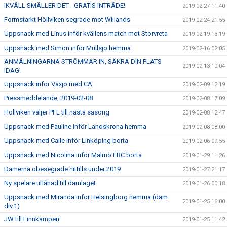
IKVÄLL SMÄLLER DET - GRATIS INTRÄDE!
2019-02-27 11:40
Formstarkt Höllviken segrade mot Willands
2019-02-24 21:55
Uppsnack med Linus inför kvällens match mot Storvreta
2019-02-19 13:19
Uppsnack med Simon inför Mullsjö hemma
2019-02-16 02:05
ANMÄLNINGARNA STRÖMMAR IN, SÄKRA DIN PLATS
2019-02-13 10:04
IDAG!
Uppsnack inför Växjö med CA
2019-02-09 12:19
Pressmeddelande, 2019-02-08
2019-02-08 17:09
Höllviken väljer PFL till nästa säsong
2019-02-08 12:47
Uppsnack med Pauline inför Landskrona hemma
2019-02-08 08:00
Uppsnack med Calle inför Linköping borta
2019-02-06 09:55
Uppsnack med Nicolina inför Malmö FBC borta
2019-01-29 11:26
Damerna obesegrade hittills under 2019
2019-01-27 21:17
Ny spelare utlånad till damlaget
2019-01-26 00:18
Uppsnack med Miranda inför Helsingborg hemma (dam
2019-01-25 16:00
div.1)
JW till Finnkampen!
2019-01-25 11:42