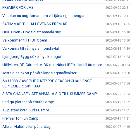
PREMIÄR FÖR JAS
2022-09-29 22:51
Vi söker nu ungdomar som vill tjäna egna pengar!
2022-09-19 10:41
24 TIMMAR TILL ALLSVENSK PREMIÄR!
2022-09-16 14:55
HIBF Open - Hög tid att anmäla sig!
2022-09-13 15:10
Välkommen till HIBF Open!
2022-08-18 13:30
Välkomna till vår nya annonstavla!
2022-08-15 11:39
Ljungberg Bygg söker nya kollegor!
2022-07-15 14:23
Höllviken IBF, Gårdarike IBK och Näset IBF kallar till årsmöte
2022-06-22 09:34
Testa dina skott på våra landslagsmålvakter!
2022-06-16 18:38
&#11088; SAVE THE DATE! PRE-SEASON CHALLENGE I
2022-06-01 17:34
SEPTEMBER! &#11088;
SISTA CHANSEN ATT ANMÄLA SIG TILL SUMMER CAMP!
2022-05-29 11:23
Lediga platser på Youth Camp!
2022-05-12 11:02
15 platser kvar i Kids Camp!
2022-05-12 11:01
Premiär för Fun Camp!
2022-05-11 11:21
Alla till Halörhallen på lördag!
2022-04-07 14:10