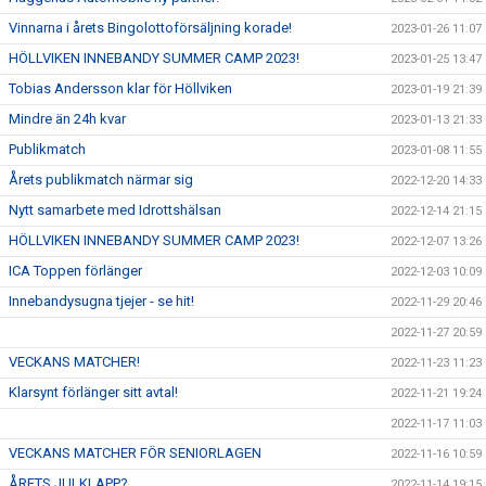
Vinnarna i årets Bingolottoförsäljning korade!
2023-01-26 11:07
HÖLLVIKEN INNEBANDY SUMMER CAMP 2023!
2023-01-25 13:47
Tobias Andersson klar för Höllviken
2023-01-19 21:39
Mindre än 24h kvar
2023-01-13 21:33
Publikmatch
2023-01-08 11:55
Årets publikmatch närmar sig
2022-12-20 14:33
Nytt samarbete med Idrottshälsan
2022-12-14 21:15
HÖLLVIKEN INNEBANDY SUMMER CAMP 2023!
2022-12-07 13:26
ICA Toppen förlänger
2022-12-03 10:09
Innebandysugna tjejer - se hit!
2022-11-29 20:46
2022-11-27 20:59
VECKANS MATCHER!
2022-11-23 11:23
Klarsynt förlänger sitt avtal!
2022-11-21 19:24
2022-11-17 11:03
VECKANS MATCHER FÖR SENIORLAGEN
2022-11-16 10:59
ÅRETS JULKLAPP?
2022-11-14 19:15