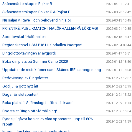
Skånemästerskapen Pojkar B
2022-04-01 12:41
Skånemästerskapen Pojkar C & Pojkar E
2022-03-23 17:42
Nu säljer vi Ravelli och behöver din hjälp!
2022-03-13 10:45
FRI ENTRÉ! PUBLIKMATCH I HALÖRHALLEN PÅ LÖRDAG!
2022-03-01 10:35
Sportlovskul i Halörhallen!
2022-02-18 13:47
Regionslutspel USM P16 i Halörhallen imorgon!
2022-02-04 09:44
Bingolotto-tävlingen är avgjord!
2022-01-17 16:51
Boka din plats på Summer Camp 2022!
2022-01-12 18:50
Uppdaterade restriktioner samt Skånes IBFs arrangemang
2022-01-11 13:08
Redovisning av Bingolotter
2021-12-27 12:37
God jul & gott nytt år!
2021-12-22 12:15
Dags för slutspurten!
2021-12-21 15:22
Boka plats till Stjärnslaget - först till kvarn!
2021-12-09 11:14
Boosta er Bingolottoförsäljning!
2021-12-06 15:34
Fynda julgåvor hos en av våra sponsorer - upp till 80%
2021-12-02 11:39
rabatt!
Information kring vaccinationsbevis och