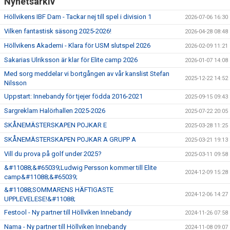
Nyhetsarkiv
Höllvikens IBF Dam - Tackar nej till spel i division 1
2026-07-06 16:30
Vilken fantastisk säsong 2025-2026!
2026-04-28 08:48
Höllvikens Akademi - Klara för USM slutspel 2026
2026-02-09 11:21
Sakarias Ulriksson är klar för Elite camp 2026
2026-01-07 14:08
Med sorg meddelar vi bortgången av vår kanslist Stefan
2025-12-22 14:52
Nilsson
Uppstart: Innebandy för tjejer födda 2016-2021
2025-09-15 09:43
Sargreklam Halörhallen 2025-2026
2025-07-22 20:05
SKÅNEMÄSTERSKAPEN POJKAR E
2025-03-28 11:25
SKÅNEMÄSTERSKAPEN POJKAR A GRUPP A
2025-03-21 19:13
Vill du prova på golf under 2025?
2025-03-11 09:58
&#11088;&#65039;Ludwig Persson kommer till Elite
2024-12-09 15:28
camp&#11088;&#65039;
&#11088;SOMMARENS HÄFTIGASTE
2024-12-06 14:27
UPPLEVELESE!&#11088;
Festool - Ny partner till Höllviken Innebandy
2024-11-26 07:58
Nama - Ny partner till Höllviken Innebandy
2024-11-08 09:07