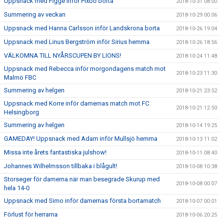
Uppsnack med Figge inför Pixbo borta
2018-10-31 08:00
Summering av veckan
2018-10-29 00:06
Uppsnack med Hanna Carlsson inför Landskrona borta
2018-10-26 19:04
Uppsnack med Linus Bergström inför Sirius hemma
2018-10-26 18:56
VÄLKOMNA TILL NYÅRSCUPEN BY LIONS!
2018-10-24 11:48
Uppsnack med Rebecca inför morgondagens match mot
2018-10-23 11:30
Malmö FBC
Summering av helgen
2018-10-21 23:52
Uppsnack med Korre inför damernas match mot FC
2018-10-21 12:50
Helsingborg
Summering av helgen
2018-10-14 19:25
GAMEDAY! Uppsnack med Adam inför Mullsjö hemma
2018-10-13 11:02
Missa inte årets fantastiska julshow!
2018-10-11 08:40
Johannes Wilhelmsson tillbaka i blågult!
2018-10-08 10:38
Storseger för damerna när man besegrade Skurup med
2018-10-08 00:07
hela 14-0
Uppsnack med Simo inför damernas första bortamatch
2018-10-07 00:01
Förlust för herrarna
2018-10-06 20:25