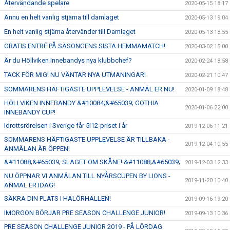
Återvändande spelare
2020-05-15 18:17
Ännu en helt vanlig stjärna till damlaget
2020-05-13 19:04
En helt vanlig stjärna återvänder till Damlaget
2020-05-13 18:55
GRATIS ENTRÉ PÅ SÄSONGENS SISTA HEMMAMATCH!
2020-03-02 15:00
Är du Höllviken Innebandys nya klubbchef?
2020-02-24 18:58
TACK FÖR MIG! NU VÄNTAR NYA UTMANINGAR!
2020-02-21 10:47
SOMMARENS HÄFTIGASTE UPPLEVELSE - ANMÄL ER NU!
2020-01-09 18:48
HÖLLVIKEN INNEBANDY &#10084;&#65039; GOTHIA
2020-01-06 22:00
INNEBANDY CUP!
Idrottsrörelsen i Sverige får 5i12-priset i år
2019-12-06 11:21
SOMMARENS HÄFTIGASTE UPPLEVELSE ÄR TILLBAKA -
2019-12-04 10:55
ANMÄLAN ÄR ÖPPEN!
&#11088;&#65039; SLAGET OM SKÅNE! &#11088;&#65039;
2019-12-03 12:33
NU ÖPPNAR VI ANMÄLAN TILL NYÅRSCUPEN BY LIONS -
2019-11-20 10:40
ANMÄL ER IDAG!
SÄKRA DIN PLATS I HALÖRHALLEN!
2019-09-16 19:20
IMORGON BÖRJAR PRE SEASON CHALLENGE JUNIOR!
2019-09-13 10:36
PRE SEASON CHALLENGE JUNIOR 2019 - PÅ LÖRDAG