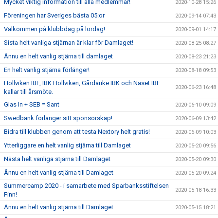
Mycket viktig information till alla medlemmar!
2020-10-28 15:26
Föreningen har Sveriges bästa 05:or
2020-09-14 07:43
Välkommen på klubbdag på lördag!
2020-09-01 14:17
Sista helt vanliga stjärnan är klar för Damlaget!
2020-08-25 08:27
Ännu en helt vanlig stjärna till damlaget
2020-08-23 21:23
En helt vanlig stjärna förlänger!
2020-08-18 09:53
Höllviken IBF, IBK Höllviken, Gårdarike IBK och Näset IBF
2020-06-23 16:48
kallar till årsmöte.
Glas In + SEB = Sant
2020-06-10 09:09
Swedbank förlänger sitt sponsorskap!
2020-06-09 13:42
Bidra till klubben genom att testa Nextory helt gratis!
2020-06-09 10:03
Ytterliggare en helt vanlig stjärna till Damlaget
2020-05-20 09:56
Nästa helt vanliga stjärna till Damlaget
2020-05-20 09:30
Ännu en helt vanlig stjärna till Damlaget
2020-05-20 09:24
Summercamp 2020 - i samarbete med Sparbanksstiftelsen
2020-05-18 16:33
Finn!
Ännu en helt vanlig stjärna till Damlaget
2020-05-15 18:21