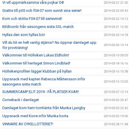
Vi vill uppmärksamma våra pojkar 04!
2019-03-27 21:50
Grattis till p05 och f04-07 som vunnit sina serier!
2019-03-25 09:43
Kom och stötta F04-07 till serievinst!
2019-03-22 14:12
Bildbomb från säsongens sista SSL-match
2019-03-21 12:30
Hyllas den som hyllas bör
2019-03-20 14:18
Vill du bli en helt vanlig stjärna? Nu öppnar damlaget upp
2019-03-20 10:14
för provträning!
Välkommen till Höllviken Lukas Eldholm!
2019-03-19 09:03
Välkommen till herrlaget Simon Lindblad!
2019-03-18 16:16
Höllvikenprofilen lägger klubban på hyllan
2019-03-16 10:38
Uppsnack med kapten Rebecca Mårtensson inför
2019-03-15 13:02
säsongens sista match
SUMMERCAMP ELIT 2019 - FÅ PLATSER KVAR!
2019-03-07 12:19
Comeback i damlaget
2019-03-05 20:47
Damlaget kom hem tomhänta från Munka Ljungby
2019-03-03 22:45
Uppsnack med Korre inför Munka borta
2019-03-02 19:00
VINNARE AV CYKELLOTTERIET!
2019-02-28 11:48