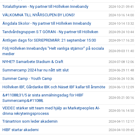
Totaluthyraren - Ny partner till Höllviken Innebandy
2024-10-21 09:41
VÄLKOMNA TILL NYÅRSCUPEN BY LIONS!
2024-10-16 14:00
Ängdala Skolor - Ny partner till Höllviken Innebandy
2024-10-14 13:32
Tandvårdsgruppen S:T GÖRAN - Ny partner till Höllviken
2024-09-24 10:44
Äntligen dags för SERIEPREMIÄR: 21 september 15:00
2024-09-17 16:20
Följ Höllviken Innebandys "Helt vanliga stjärnor" på sociala
2024-09-03 11:40
medier
NYHET! Samarbete Stadium & Craft
2024-07-08 12:06
Summercamp 2024 har nu nått sitt slut
2024-06-29 11:48
Summer Camp - Youth Camp
2024-06-24 10:36
Höllviken IBF, Gårdarike IBK och Näset IBF kallar till årsmöte
2024-06-13 12:09
&#11088;31/5 är sista anmälningsdag för HIBF
2024-05-21 00:16
Summercamp&#11088;
VEIDEC stärker sitt team med hjälp av Marketpeoples AI-
2024-05-16 14:50
drivna rekryteringsprocess
Tränartrion som leder akademin
2024-04-11 12:17
HIBF startar akademi
2024-04-10 09:45