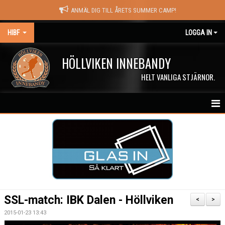
ANMÄL DIG TILL ÅRETS SUMMER CAMP!
HIBF
LOGGA IN
HÖLLVIKEN INNEBANDY
HELT VANLIGA STJÄRNOR.
HEM
HALÖRSTREAM
MATCHER
NYHETER
SSL-match: IBK Dalen - Höllviken
<
>
KALENDER
2015-01-23 13:43