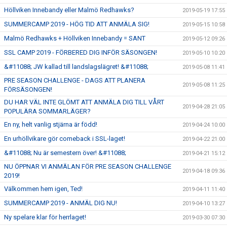
Höllviken Innebandy eller Malmö Redhawks?
2019-05-19 17:55
SUMMERCAMP 2019 - HÖG TID ATT ANMÄLA SIG!
2019-05-15 10:58
Malmö Redhawks + Höllviken Innebandy = SANT
2019-05-12 09:26
SSL CAMP 2019 - FÖRBERED DIG INFÖR SÄSONGEN!
2019-05-10 10:20
&#11088; JW kallad till landslagslägret! &#11088;
2019-05-08 11:41
PRE SEASON CHALLENGE - DAGS ATT PLANERA
2019-05-08 11:25
FÖRSÄSONGEN!
DU HAR VÄL INTE GLÖMT ATT ANMÄLA DIG TILL VÅRT
2019-04-28 21:05
POPULÄRA SOMMARLÄGER?
En ny, helt vanlig stjärna är född!
2019-04-24 10:00
En urhöllvikare gör comeback i SSL-laget!
2019-04-22 21:00
&#11088; Nu är semestern över! &#11088;
2019-04-21 15:12
NU ÖPPNAR VI ANMÄLAN FÖR PRE SEASON CHALLENGE
2019-04-18 09:36
2019!
Välkommen hem igen, Ted!
2019-04-11 11:40
SUMMERCAMP 2019 - ANMÄL DIG NU!
2019-04-10 13:27
Ny spelare klar för herrlaget!
2019-03-30 07:30