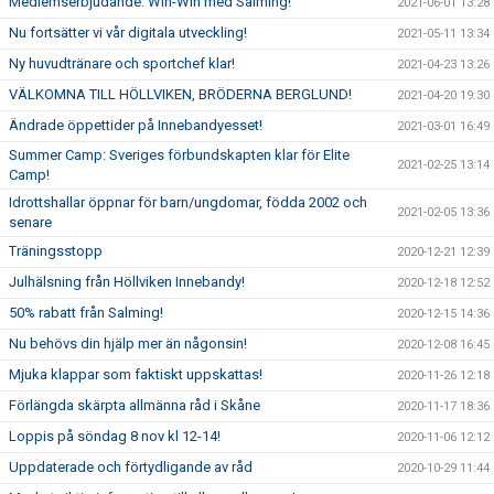
Medlemserbjudande: Win-Win med Salming!
2021-06-01 13:28
Nu fortsätter vi vår digitala utveckling!
2021-05-11 13:34
Ny huvudtränare och sportchef klar!
2021-04-23 13:26
VÄLKOMNA TILL HÖLLVIKEN, BRÖDERNA BERGLUND!
2021-04-20 19:30
Ändrade öppettider på Innebandyesset!
2021-03-01 16:49
Summer Camp: Sveriges förbundskapten klar för Elite
2021-02-25 13:14
Camp!
Idrottshallar öppnar för barn/ungdomar, födda 2002 och
2021-02-05 13:36
senare
Träningsstopp
2020-12-21 12:39
Julhälsning från Höllviken Innebandy!
2020-12-18 12:52
50% rabatt från Salming!
2020-12-15 14:36
Nu behövs din hjälp mer än någonsin!
2020-12-08 16:45
Mjuka klappar som faktiskt uppskattas!
2020-11-26 12:18
Förlängda skärpta allmänna råd i Skåne
2020-11-17 18:36
Loppis på söndag 8 nov kl 12-14!
2020-11-06 12:12
Uppdaterade och förtydligande av råd
2020-10-29 11:44