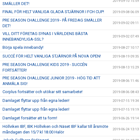
2019-09-10 15:59
SMÄLLER DET!
FINAL FÖR HELT VANLIGA GLADA STJÄRNOR I FCH CUP!
2019-09-08 06:09
PRE SEASON CHALLENGE 2019 - PÅ FREDAG SMÄLLER
2019-09-02 09:11
DET!
VILL DITT FÖRETAG SYNAS I VÄRLDENS BÄSTA
2019-09-02 07:49
INNEBANDYLIGA-SSL?
Börja spela innebandy!
2019-08-27 10:17
SUCCÉ FÖR HELT VANLIGA STJÄRNOR PÅ NOVA OPEN!
2019-08-19 09:35
PRE SEASON CHALLENGE KIDS 2019 - SUCCÉN
2019-08-13 15:29
FORTSÄTTER!
PRE SEASON CHALLENGE JUNIOR 2019 - HÖG TID ATT
2019-08-06 11:46
ANMÄLA SIG!
Corplus fortsätter och utökar sitt samarbete!
2019-08-06 08:43
Damlaget flyttar upp från egna leden!
2019-07-15 19:34
Damlaget flyttar upp från egna leden!
2019-07-15 19:19
Damlaget forsätter att ta form!
2019-06-26 19:14
Höllviken IBF, IBK Höllviken och Näset IBF kallar till årsmöte
2019-06-24 13:13
måndagen den 15/7 kl 18.00 Halör