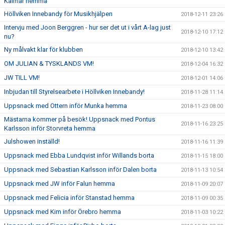
Kalmar hemma
Höllviken Innebandy för Musikhjälpen
2018-12-11 23:26
Intervju med Joon Berggren - hur ser det ut i vårt A-lag just
2018-12-10 17:12
nu?
Ny målvakt klar för klubben
2018-12-10 13:42
OM JULIAN & TYSKLANDS VM!
2018-12-04 16:32
JW TILL VM!
2018-12-01 14:06
Inbjudan till Styrelsearbete i Höllviken Innebandy!
2018-11-28 11:14
Uppsnack med Ottern inför Munka hemma
2018-11-23 08:00
Mästarna kommer på besök! Uppsnack med Pontus
2018-11-16 23:25
Karlsson inför Storvreta hemma
Julshowen inställd!
2018-11-16 11:39
Uppsnack med Ebba Lundqvist inför Willands borta
2018-11-15 18:00
Uppsnack med Sebastian Karlsson inför Dalen borta
2018-11-13 10:54
Uppsnack med JW inför Falun hemma
2018-11-09 20:07
Uppsnack med Felicia inför Stanstad hemma
2018-11-09 00:35
Uppsnack med Kim inför Örebro hemma
2018-11-03 10:22