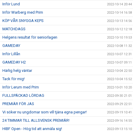
Inför Lund
2022-10-14 20:44
Inför Warberg med Prim
2022-10-14 16:58
KÖP VÅR SNYGGA KEPS
2022-10-13 14:56
MATCHDAGS
2022-10-12 12:18
Helgens resultat för seniorlagen
2022-10-10 19:53
GAMEDAY
2022-10-08 11:32
Inför Lillån
2022-10-07 12:31
GAMEDAY H2
2022-10-07 09:11
Härlig helg väntar
2022-10-04 22:50
Tack för mig!
2022-10-04 15:52
Inför Lerum med Prim
2022-10-01 10:20
FULLSPÄCKAD LÖRDAG
2022-09-30 21:01
PREMIÄR FÖR JAS
2022-09-29 22:51
Vi söker nu ungdomar som vill tjäna egna pengar!
2022-09-19 10:41
24 TIMMAR TILL ALLSVENSK PREMIÄR!
2022-09-16 14:55
HIBF Open - Hög tid att anmäla sig!
2022-09-13 15:10