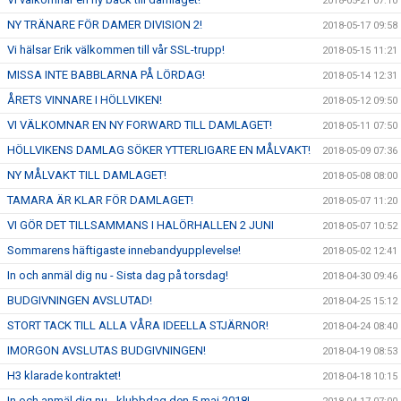
2018-05-21 07:10
NY TRÄNARE FÖR DAMER DIVISION 2!
2018-05-17 09:58
Vi hälsar Erik välkommen till vår SSL-trupp!
2018-05-15 11:21
MISSA INTE BABBLARNA PÅ LÖRDAG!
2018-05-14 12:31
ÅRETS VINNARE I HÖLLVIKEN!
2018-05-12 09:50
VI VÄLKOMNAR EN NY FORWARD TILL DAMLAGET!
2018-05-11 07:50
HÖLLVIKENS DAMLAG SÖKER YTTERLIGARE EN MÅLVAKT!
2018-05-09 07:36
NY MÅLVAKT TILL DAMLAGET!
2018-05-08 08:00
TAMARA ÄR KLAR FÖR DAMLAGET!
2018-05-07 11:20
VI GÖR DET TILLSAMMANS I HALÖRHALLEN 2 JUNI
2018-05-07 10:52
Sommarens häftigaste innebandyupplevelse!
2018-05-02 12:41
In och anmäl dig nu - Sista dag på torsdag!
2018-04-30 09:46
BUDGIVNINGEN AVSLUTAD!
2018-04-25 15:12
STORT TACK TILL ALLA VÅRA IDEELLA STJÄRNOR!
2018-04-24 08:40
IMORGON AVSLUTAS BUDGIVNINGEN!
2018-04-19 08:53
H3 klarade kontraktet!
2018-04-18 10:15
In och anmäl dig nu - klubbdag den 5 maj 2018!