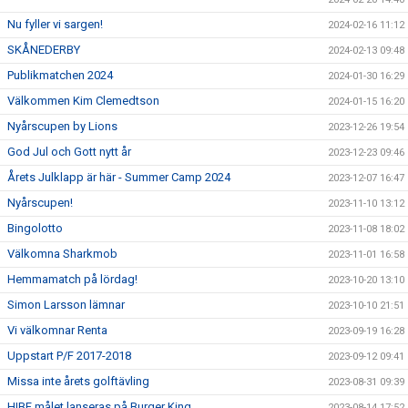
Nu fyller vi sargen!
2024-02-16 11:12
SKÅNEDERBY
2024-02-13 09:48
Publikmatchen 2024
2024-01-30 16:29
Välkommen Kim Clemedtson
2024-01-15 16:20
Nyårscupen by Lions
2023-12-26 19:54
God Jul och Gott nytt år
2023-12-23 09:46
Årets Julklapp är här - Summer Camp 2024
2023-12-07 16:47
Nyårscupen!
2023-11-10 13:12
Bingolotto
2023-11-08 18:02
Välkomna Sharkmob
2023-11-01 16:58
Hemmamatch på lördag!
2023-10-20 13:10
Simon Larsson lämnar
2023-10-10 21:51
Vi välkomnar Renta
2023-09-19 16:28
Uppstart P/F 2017-2018
2023-09-12 09:41
Missa inte årets golftävling
2023-08-31 09:39
HIBF målet lanseras på Burger King
2023-08-14 17:52