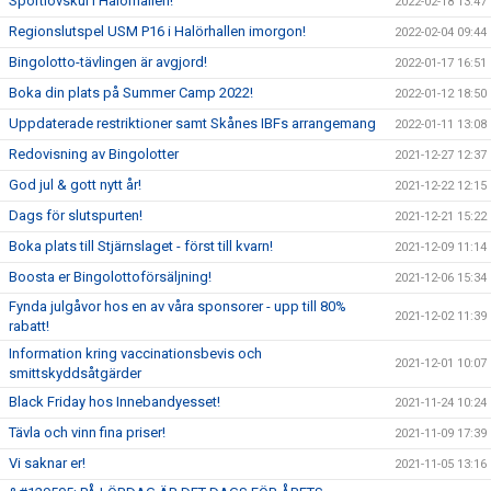
Sportlovskul i Halörhallen!
2022-02-18 13:47
Regionslutspel USM P16 i Halörhallen imorgon!
2022-02-04 09:44
Bingolotto-tävlingen är avgjord!
2022-01-17 16:51
Boka din plats på Summer Camp 2022!
2022-01-12 18:50
Uppdaterade restriktioner samt Skånes IBFs arrangemang
2022-01-11 13:08
Redovisning av Bingolotter
2021-12-27 12:37
God jul & gott nytt år!
2021-12-22 12:15
Dags för slutspurten!
2021-12-21 15:22
Boka plats till Stjärnslaget - först till kvarn!
2021-12-09 11:14
Boosta er Bingolottoförsäljning!
2021-12-06 15:34
Fynda julgåvor hos en av våra sponsorer - upp till 80%
2021-12-02 11:39
rabatt!
Information kring vaccinationsbevis och
2021-12-01 10:07
smittskyddsåtgärder
Black Friday hos Innebandyesset!
2021-11-24 10:24
Tävla och vinn fina priser!
2021-11-09 17:39
Vi saknar er!
2021-11-05 13:16