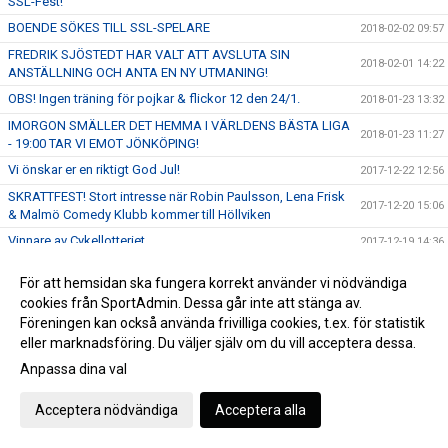
SSL-Fest!
BOENDE SÖKES TILL SSL-SPELARE
2018-02-02 09:57
FREDRIK SJÖSTEDT HAR VALT ATT AVSLUTA SIN
2018-02-01 14:22
ANSTÄLLNING OCH ANTA EN NY UTMANING!
OBS! Ingen träning för pojkar & flickor 12 den 24/1.
2018-01-23 13:32
IMORGON SMÄLLER DET HEMMA I VÄRLDENS BÄSTA LIGA
2018-01-23 11:27
- 19:00 TAR VI EMOT JÖNKÖPING!
Vi önskar er en riktigt God Jul!
2017-12-22 12:56
SKRATTFEST! Stort intresse när Robin Paulsson, Lena Frisk
2017-12-20 15:06
& Malmö Comedy Klubb kommer till Höllviken
Vinnare av Cykellotteriet
2017-12-19 14:36
Nu öppnar vi anmälan till HIBF Summer Camp 2018
2017-12-19 11:19
För att hemsidan ska fungera korrekt använder vi nödvändiga
ENDAST 100 SITTPLATSER KVAR! STORT TACK TILL VÅRA
cookies från SportAdmin. Dessa går inte att stänga av.
2017-12-15 10:50
SPONSORER!
Föreningen kan också använda frivilliga cookies, t.ex. för statistik
ENDAST 200 SITTPLATSER KVAR - SÄKRA DIN BILJETT NU!
eller marknadsföring. Du väljer själv om du vill acceptera dessa.
2017-12-12 14:44
FRITT INTRÄDE!
Anpassa dina val
SKRATTFEST! Robin Paulsson, Lena Frisk & MACK kommer
2017-12-09 13:23
till Halörhallen 8/1 - Perfekt julklapp!
Acceptera nödvändiga
Acceptera alla
FRITT INTRÄDE & Publikfest när vi tar emot SM-Finalisterna
2017-12-05 17:12
Växjö Vipers den 17 December!