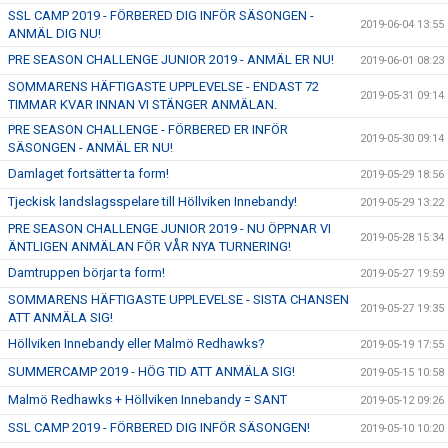
SSL CAMP 2019 - FÖRBERED DIG INFÖR SÄSONGEN -
2019-06-04 13:55
ANMÄL DIG NU!
PRE SEASON CHALLENGE JUNIOR 2019 - ANMÄL ER NU!
2019-06-01 08:23
SOMMARENS HÄFTIGASTE UPPLEVELSE - ENDAST 72
2019-05-31 09:14
TIMMAR KVAR INNAN VI STÄNGER ANMÄLAN.
PRE SEASON CHALLENGE - FÖRBERED ER INFÖR
2019-05-30 09:14
SÄSONGEN - ANMÄL ER NU!
Damlaget fortsätter ta form!
2019-05-29 18:56
Tjeckisk landslagsspelare till Höllviken Innebandy!
2019-05-29 13:22
PRE SEASON CHALLENGE JUNIOR 2019 - NU ÖPPNAR VI
2019-05-28 15:34
ÄNTLIGEN ANMÄLAN FÖR VÅR NYA TURNERING!
Damtruppen börjar ta form!
2019-05-27 19:59
SOMMARENS HÄFTIGASTE UPPLEVELSE - SISTA CHANSEN
2019-05-27 19:35
ATT ANMÄLA SIG!
Höllviken Innebandy eller Malmö Redhawks?
2019-05-19 17:55
SUMMERCAMP 2019 - HÖG TID ATT ANMÄLA SIG!
2019-05-15 10:58
Malmö Redhawks + Höllviken Innebandy = SANT
2019-05-12 09:26
SSL CAMP 2019 - FÖRBERED DIG INFÖR SÄSONGEN!
2019-05-10 10:20