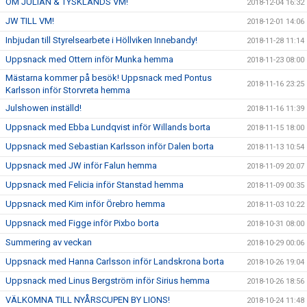
OM JULIAN & TYSKLANDS VM!
2018-12-04 16:32
JW TILL VM!
2018-12-01 14:06
Inbjudan till Styrelsearbete i Höllviken Innebandy!
2018-11-28 11:14
Uppsnack med Ottern inför Munka hemma
2018-11-23 08:00
Mästarna kommer på besök! Uppsnack med Pontus
2018-11-16 23:25
Karlsson inför Storvreta hemma
Julshowen inställd!
2018-11-16 11:39
Uppsnack med Ebba Lundqvist inför Willands borta
2018-11-15 18:00
Uppsnack med Sebastian Karlsson inför Dalen borta
2018-11-13 10:54
Uppsnack med JW inför Falun hemma
2018-11-09 20:07
Uppsnack med Felicia inför Stanstad hemma
2018-11-09 00:35
Uppsnack med Kim inför Örebro hemma
2018-11-03 10:22
Uppsnack med Figge inför Pixbo borta
2018-10-31 08:00
Summering av veckan
2018-10-29 00:06
Uppsnack med Hanna Carlsson inför Landskrona borta
2018-10-26 19:04
Uppsnack med Linus Bergström inför Sirius hemma
2018-10-26 18:56
VÄLKOMNA TILL NYÅRSCUPEN BY LIONS!
2018-10-24 11:48