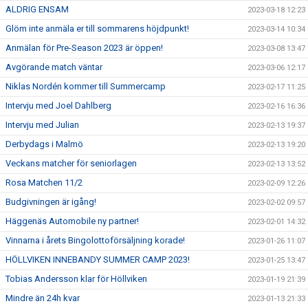
ALDRIG ENSAM
2023-03-18 12:23
Glöm inte anmäla er till sommarens höjdpunkt!
2023-03-14 10:34
Anmälan för Pre-Season 2023 är öppen!
2023-03-08 13:47
Avgörande match väntar
2023-03-06 12:17
Niklas Nordén kommer till Summercamp
2023-02-17 11:25
Intervju med Joel Dahlberg
2023-02-16 16:36
Intervju med Julian
2023-02-13 19:37
Derbydags i Malmö
2023-02-13 19:20
Veckans matcher för seniorlagen
2023-02-13 13:52
Rosa Matchen 11/2
2023-02-09 12:26
Budgivningen är igång!
2023-02-02 09:57
Häggenäs Automobile ny partner!
2023-02-01 14:32
Vinnarna i årets Bingolottoförsäljning korade!
2023-01-26 11:07
HÖLLVIKEN INNEBANDY SUMMER CAMP 2023!
2023-01-25 13:47
Tobias Andersson klar för Höllviken
2023-01-19 21:39
Mindre än 24h kvar
2023-01-13 21:33