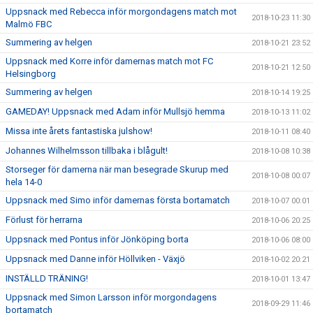
Uppsnack med Rebecca inför morgondagens match mot
2018-10-23 11:30
Malmö FBC
Summering av helgen
2018-10-21 23:52
Uppsnack med Korre inför damernas match mot FC
2018-10-21 12:50
Helsingborg
Summering av helgen
2018-10-14 19:25
GAMEDAY! Uppsnack med Adam inför Mullsjö hemma
2018-10-13 11:02
Missa inte årets fantastiska julshow!
2018-10-11 08:40
Johannes Wilhelmsson tillbaka i blågult!
2018-10-08 10:38
Storseger för damerna när man besegrade Skurup med
2018-10-08 00:07
hela 14-0
Uppsnack med Simo inför damernas första bortamatch
2018-10-07 00:01
Förlust för herrarna
2018-10-06 20:25
Uppsnack med Pontus inför Jönköping borta
2018-10-06 08:00
Uppsnack med Danne inför Höllviken - Växjö
2018-10-02 20:21
INSTÄLLD TRÄNING!
2018-10-01 13:47
Uppsnack med Simon Larsson inför morgondagens
2018-09-29 11:46
bortamatch