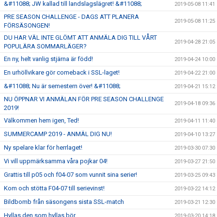
&#11088; JW kallad till landslagslägret! &#11088;
2019-05-08 11:41
PRE SEASON CHALLENGE - DAGS ATT PLANERA
2019-05-08 11:25
FÖRSÄSONGEN!
DU HAR VÄL INTE GLÖMT ATT ANMÄLA DIG TILL VÅRT
2019-04-28 21:05
POPULÄRA SOMMARLÄGER?
En ny, helt vanlig stjärna är född!
2019-04-24 10:00
En urhöllvikare gör comeback i SSL-laget!
2019-04-22 21:00
&#11088; Nu är semestern över! &#11088;
2019-04-21 15:12
NU ÖPPNAR VI ANMÄLAN FÖR PRE SEASON CHALLENGE
2019-04-18 09:36
2019!
Välkommen hem igen, Ted!
2019-04-11 11:40
SUMMERCAMP 2019 - ANMÄL DIG NU!
2019-04-10 13:27
Ny spelare klar för herrlaget!
2019-03-30 07:30
Vi vill uppmärksamma våra pojkar 04!
2019-03-27 21:50
Grattis till p05 och f04-07 som vunnit sina serier!
2019-03-25 09:43
Kom och stötta F04-07 till serievinst!
2019-03-22 14:12
Bildbomb från säsongens sista SSL-match
2019-03-21 12:30
Hyllas den som hyllas bör
2019-03-20 14:18