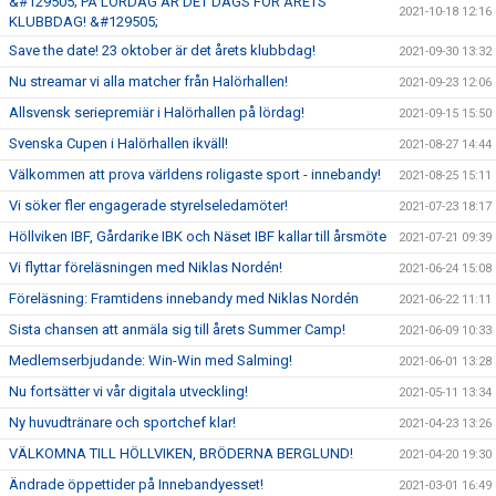
&#129505; PÅ LÖRDAG ÄR DET DAGS FÖR ÅRETS
2021-10-18 12:16
KLUBBDAG! &#129505;
Save the date! 23 oktober är det årets klubbdag!
2021-09-30 13:32
Nu streamar vi alla matcher från Halörhallen!
2021-09-23 12:06
Allsvensk seriepremiär i Halörhallen på lördag!
2021-09-15 15:50
Svenska Cupen i Halörhallen ikväll!
2021-08-27 14:44
Välkommen att prova världens roligaste sport - innebandy!
2021-08-25 15:11
Vi söker fler engagerade styrelseledamöter!
2021-07-23 18:17
Höllviken IBF, Gårdarike IBK och Näset IBF kallar till årsmöte
2021-07-21 09:39
Vi flyttar föreläsningen med Niklas Nordén!
2021-06-24 15:08
Föreläsning: Framtidens innebandy med Niklas Nordén
2021-06-22 11:11
Sista chansen att anmäla sig till årets Summer Camp!
2021-06-09 10:33
Medlemserbjudande: Win-Win med Salming!
2021-06-01 13:28
Nu fortsätter vi vår digitala utveckling!
2021-05-11 13:34
Ny huvudtränare och sportchef klar!
2021-04-23 13:26
VÄLKOMNA TILL HÖLLVIKEN, BRÖDERNA BERGLUND!
2021-04-20 19:30
Ändrade öppettider på Innebandyesset!
2021-03-01 16:49