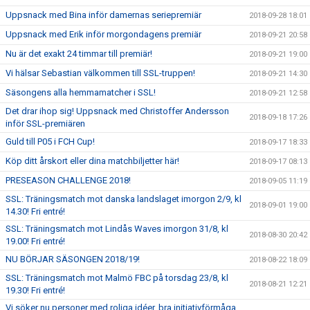
Uppsnack med Bina inför damernas seriepremiär
2018-09-28 18:01
Uppsnack med Erik inför morgondagens premiär
2018-09-21 20:58
Nu är det exakt 24 timmar till premiär!
2018-09-21 19:00
Vi hälsar Sebastian välkommen till SSL-truppen!
2018-09-21 14:30
Säsongens alla hemmamatcher i SSL!
2018-09-21 12:58
Det drar ihop sig! Uppsnack med Christoffer Andersson
2018-09-18 17:26
inför SSL-premiären
Guld till P05 i FCH Cup!
2018-09-17 18:33
Köp ditt årskort eller dina matchbiljetter här!
2018-09-17 08:13
PRESEASON CHALLENGE 2018!
2018-09-05 11:19
SSL: Träningsmatch mot danska landslaget imorgon 2/9, kl
2018-09-01 19:00
14.30! Fri entré!
SSL: Träningsmatch mot Lindås Waves imorgon 31/8, kl
2018-08-30 20:42
19.00! Fri entré!
NU BÖRJAR SÄSONGEN 2018/19!
2018-08-22 18:09
SSL: Träningsmatch mot Malmö FBC på torsdag 23/8, kl
2018-08-21 12:21
19.30! Fri entré!
Vi söker nu personer med roliga idéer, bra initiativförmåga