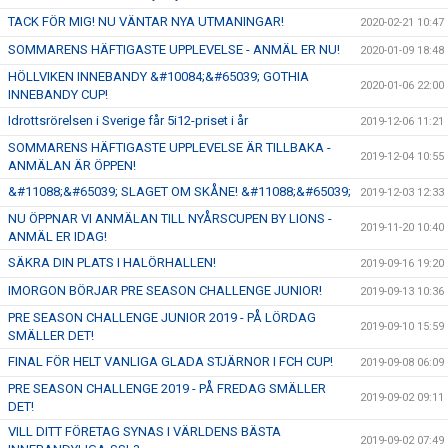
TACK FÖR MIG! NU VÄNTAR NYA UTMANINGAR!
2020-02-21 10:47
SOMMARENS HÄFTIGASTE UPPLEVELSE - ANMÄL ER NU!
2020-01-09 18:48
HÖLLVIKEN INNEBANDY &#10084;&#65039; GOTHIA
2020-01-06 22:00
INNEBANDY CUP!
Idrottsrörelsen i Sverige får 5i12-priset i år
2019-12-06 11:21
SOMMARENS HÄFTIGASTE UPPLEVELSE ÄR TILLBAKA -
2019-12-04 10:55
ANMÄLAN ÄR ÖPPEN!
&#11088;&#65039; SLAGET OM SKÅNE! &#11088;&#65039;
2019-12-03 12:33
NU ÖPPNAR VI ANMÄLAN TILL NYÅRSCUPEN BY LIONS -
2019-11-20 10:40
ANMÄL ER IDAG!
SÄKRA DIN PLATS I HALÖRHALLEN!
2019-09-16 19:20
IMORGON BÖRJAR PRE SEASON CHALLENGE JUNIOR!
2019-09-13 10:36
PRE SEASON CHALLENGE JUNIOR 2019 - PÅ LÖRDAG
2019-09-10 15:59
SMÄLLER DET!
FINAL FÖR HELT VANLIGA GLADA STJÄRNOR I FCH CUP!
2019-09-08 06:09
PRE SEASON CHALLENGE 2019 - PÅ FREDAG SMÄLLER
2019-09-02 09:11
DET!
VILL DITT FÖRETAG SYNAS I VÄRLDENS BÄSTA
2019-09-02 07:49