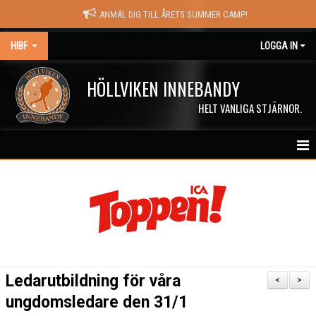
ANMÄL DIG TILL ÅRETS SUMMER CAMP!
HIBF
LOGGA IN
HÖLLVIKEN INNEBANDY
HELT VANLIGA STJÄRNOR.
HEM
HALÖRSTREAM
MATCHER
NYHETER
Ledarutbildning för våra
<
>
KALENDER
ungdomsledare den 31/1