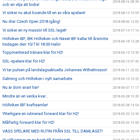
2018-08-16 08:34
och en vilja att bidra!
Vi söker nu akut boende till en av våra spelare!
2018-08-13 10:59
Nu drar Czech Open 2018 igång!
2018-08-06 12:05
Vi söker en ny massör till SSL-laget!
2018-07-14 17:16
Höllviken IBF, IBK Höllviken och Näset IBF kallar till årsmöte
2018-06-18 13:28
tisdagen den 10/7 kl 18.00 Halör
Toppmeriterad tränare klar för H2!
2018-06-13 13:30
SSL-spelare klar för H2!
2018-06-13 07:45
Vi tar pulsen på landslagsaktuella Johannes Wilhelmsson!
2018-06-11 22:02
Salming och Höllviken i nytt samarbete
2018-06-10 10:32
Nu är dom snart här!
2018-06-07 11:17
Mindre än en vecka kvar…
2018-05-28 15:39
Höllviken IBF kraftsamlar!
2018-05-28 14:54
Ytterligare en rutinerad forward klar för H2!
2018-05-25 15:30
Målfarlig forward klar för H2!
2018-05-25 15:00
VASS SPELARE MED RUTIN FRÅN SSL TILL DAMLAGET!
2018-05-25 10:19
Vi välkomnar en ny back till damlaget!