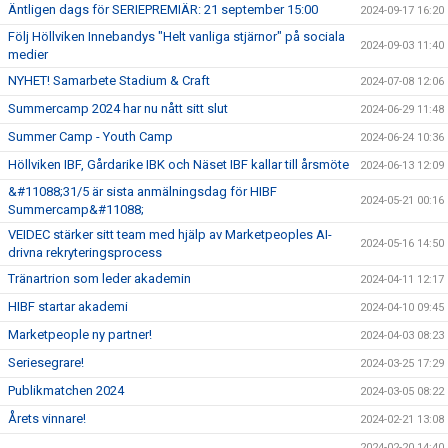
Äntligen dags för SERIEPREMIÄR: 21 september 15:00
2024-09-17 16:20
Följ Höllviken Innebandys "Helt vanliga stjärnor" på sociala
2024-09-03 11:40
medier
NYHET! Samarbete Stadium & Craft
2024-07-08 12:06
Summercamp 2024 har nu nått sitt slut
2024-06-29 11:48
Summer Camp - Youth Camp
2024-06-24 10:36
Höllviken IBF, Gårdarike IBK och Näset IBF kallar till årsmöte
2024-06-13 12:09
&#11088;31/5 är sista anmälningsdag för HIBF
2024-05-21 00:16
Summercamp&#11088;
VEIDEC stärker sitt team med hjälp av Marketpeoples AI-
2024-05-16 14:50
drivna rekryteringsprocess
Tränartrion som leder akademin
2024-04-11 12:17
HIBF startar akademi
2024-04-10 09:45
Marketpeople ny partner!
2024-04-03 08:23
Seriesegrare!
2024-03-25 17:29
Publikmatchen 2024
2024-03-05 08:22
Årets vinnare!
2024-02-21 13:08
2024-02-20 14:40