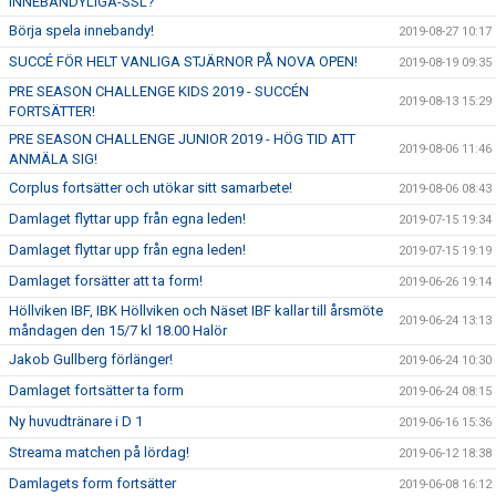
INNEBANDYLIGA-SSL?
Börja spela innebandy!
2019-08-27 10:17
SUCCÉ FÖR HELT VANLIGA STJÄRNOR PÅ NOVA OPEN!
2019-08-19 09:35
PRE SEASON CHALLENGE KIDS 2019 - SUCCÉN
2019-08-13 15:29
FORTSÄTTER!
PRE SEASON CHALLENGE JUNIOR 2019 - HÖG TID ATT
2019-08-06 11:46
ANMÄLA SIG!
Corplus fortsätter och utökar sitt samarbete!
2019-08-06 08:43
Damlaget flyttar upp från egna leden!
2019-07-15 19:34
Damlaget flyttar upp från egna leden!
2019-07-15 19:19
Damlaget forsätter att ta form!
2019-06-26 19:14
Höllviken IBF, IBK Höllviken och Näset IBF kallar till årsmöte
2019-06-24 13:13
måndagen den 15/7 kl 18.00 Halör
Jakob Gullberg förlänger!
2019-06-24 10:30
Damlaget fortsätter ta form
2019-06-24 08:15
Ny huvudtränare i D 1
2019-06-16 15:36
Streama matchen på lördag!
2019-06-12 18:38
Damlagets form fortsätter
2019-06-08 16:12