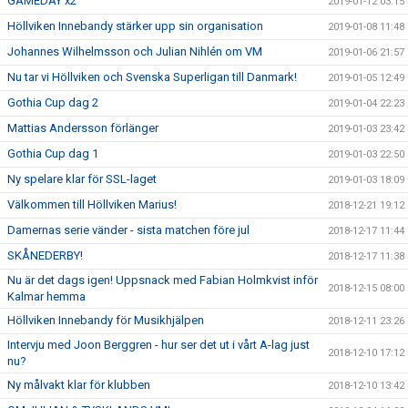
GAMEDAY x2
2019-01-12 03:15
Höllviken Innebandy stärker upp sin organisation
2019-01-08 11:48
Johannes Wilhelmsson och Julian Nihlén om VM
2019-01-06 21:57
Nu tar vi Höllviken och Svenska Superligan till Danmark!
2019-01-05 12:49
Gothia Cup dag 2
2019-01-04 22:23
Mattias Andersson förlänger
2019-01-03 23:42
Gothia Cup dag 1
2019-01-03 22:50
Ny spelare klar för SSL-laget
2019-01-03 18:09
Välkommen till Höllviken Marius!
2018-12-21 19:12
Damernas serie vänder - sista matchen före jul
2018-12-17 11:44
SKÅNEDERBY!
2018-12-17 11:38
Nu är det dags igen! Uppsnack med Fabian Holmkvist inför
2018-12-15 08:00
Kalmar hemma
Höllviken Innebandy för Musikhjälpen
2018-12-11 23:26
Intervju med Joon Berggren - hur ser det ut i vårt A-lag just
2018-12-10 17:12
nu?
Ny målvakt klar för klubben
2018-12-10 13:42