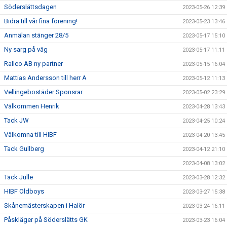
Söderslättsdagen
2023-05-26 12:39
Bidra till vår fina förening!
2023-05-23 13:46
Anmälan stänger 28/5
2023-05-17 15:10
Ny sarg på väg
2023-05-17 11:11
Rallco AB ny partner
2023-05-15 16:04
Mattias Andersson till herr A
2023-05-12 11:13
Vellingebostäder Sponsrar
2023-05-02 23:29
Välkommen Henrik
2023-04-28 13:43
Tack JW
2023-04-25 10:24
Välkomna till HIBF
2023-04-20 13:45
Tack Gullberg
2023-04-12 21:10
2023-04-08 13:02
Tack Julle
2023-03-28 12:32
HIBF Oldboys
2023-03-27 15:38
Skånemästerskapen i Halör
2023-03-24 16:11
Påskläger på Söderslätts GK
2023-03-23 16:04