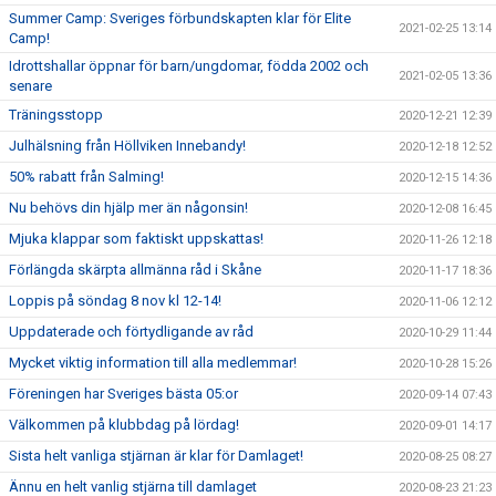
Summer Camp: Sveriges förbundskapten klar för Elite
2021-02-25 13:14
Camp!
Idrottshallar öppnar för barn/ungdomar, födda 2002 och
2021-02-05 13:36
senare
Träningsstopp
2020-12-21 12:39
Julhälsning från Höllviken Innebandy!
2020-12-18 12:52
50% rabatt från Salming!
2020-12-15 14:36
Nu behövs din hjälp mer än någonsin!
2020-12-08 16:45
Mjuka klappar som faktiskt uppskattas!
2020-11-26 12:18
Förlängda skärpta allmänna råd i Skåne
2020-11-17 18:36
Loppis på söndag 8 nov kl 12-14!
2020-11-06 12:12
Uppdaterade och förtydligande av råd
2020-10-29 11:44
Mycket viktig information till alla medlemmar!
2020-10-28 15:26
Föreningen har Sveriges bästa 05:or
2020-09-14 07:43
Välkommen på klubbdag på lördag!
2020-09-01 14:17
Sista helt vanliga stjärnan är klar för Damlaget!
2020-08-25 08:27
Ännu en helt vanlig stjärna till damlaget
2020-08-23 21:23