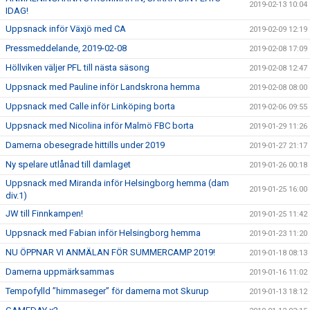
2019-02-13 10:04
IDAG!
Uppsnack inför Växjö med CA
2019-02-09 12:19
Pressmeddelande, 2019-02-08
2019-02-08 17:09
Höllviken väljer PFL till nästa säsong
2019-02-08 12:47
Uppsnack med Pauline inför Landskrona hemma
2019-02-08 08:00
Uppsnack med Calle inför Linköping borta
2019-02-06 09:55
Uppsnack med Nicolina inför Malmö FBC borta
2019-01-29 11:26
Damerna obesegrade hittills under 2019
2019-01-27 21:17
Ny spelare utlånad till damlaget
2019-01-26 00:18
Uppsnack med Miranda inför Helsingborg hemma (dam
2019-01-25 16:00
div.1)
JW till Finnkampen!
2019-01-25 11:42
Uppsnack med Fabian inför Helsingborg hemma
2019-01-23 11:20
NU ÖPPNAR VI ANMÄLAN FÖR SUMMERCAMP 2019!
2019-01-18 08:13
Damerna uppmärksammas
2019-01-16 11:02
Tempofylld ”himmaseger” för damerna mot Skurup
2019-01-13 18:12