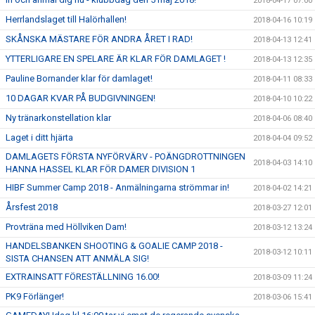
2018-04-17 07:00
Herrlandslaget till Halörhallen!
2018-04-16 10:19
SKÅNSKA MÄSTARE FÖR ANDRA ÅRET I RAD!
2018-04-13 12:41
YTTERLIGARE EN SPELARE ÄR KLAR FÖR DAMLAGET !
2018-04-13 12:35
Pauline Bornander klar för damlaget!
2018-04-11 08:33
10 DAGAR KVAR PÅ BUDGIVNINGEN!
2018-04-10 10:22
Ny tränarkonstellation klar
2018-04-06 08:40
Laget i ditt hjärta
2018-04-04 09:52
DAMLAGETS FÖRSTA NYFÖRVÄRV - POÄNGDROTTNINGEN
2018-04-03 14:10
HANNA HASSEL KLAR FÖR DAMER DIVISION 1
HIBF Summer Camp 2018 - Anmälningarna strömmar in!
2018-04-02 14:21
Årsfest 2018
2018-03-27 12:01
Provträna med Höllviken Dam!
2018-03-12 13:24
HANDELSBANKEN SHOOTING & GOALIE CAMP 2018 -
2018-03-12 10:11
SISTA CHANSEN ATT ANMÄLA SIG!
EXTRAINSATT FÖRESTÄLLNING 16.00!
2018-03-09 11:24
PK9 Förlänger!
2018-03-06 15:41