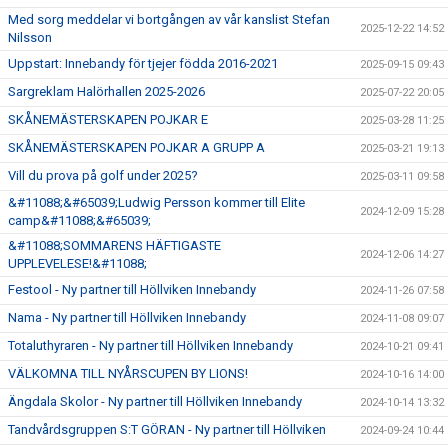
Med sorg meddelar vi bortgången av vår kanslist Stefan
2025-12-22 14:52
Nilsson
Uppstart: Innebandy för tjejer födda 2016-2021
2025-09-15 09:43
Sargreklam Halörhallen 2025-2026
2025-07-22 20:05
SKÅNEMÄSTERSKAPEN POJKAR E
2025-03-28 11:25
SKÅNEMÄSTERSKAPEN POJKAR A GRUPP A
2025-03-21 19:13
Vill du prova på golf under 2025?
2025-03-11 09:58
&#11088;&#65039;Ludwig Persson kommer till Elite
2024-12-09 15:28
camp&#11088;&#65039;
&#11088;SOMMARENS HÄFTIGASTE
2024-12-06 14:27
UPPLEVELESE!&#11088;
Festool - Ny partner till Höllviken Innebandy
2024-11-26 07:58
Nama - Ny partner till Höllviken Innebandy
2024-11-08 09:07
Totaluthyraren - Ny partner till Höllviken Innebandy
2024-10-21 09:41
VÄLKOMNA TILL NYÅRSCUPEN BY LIONS!
2024-10-16 14:00
Ängdala Skolor - Ny partner till Höllviken Innebandy
2024-10-14 13:32
Tandvårdsgruppen S:T GÖRAN - Ny partner till Höllviken
2024-09-24 10:44