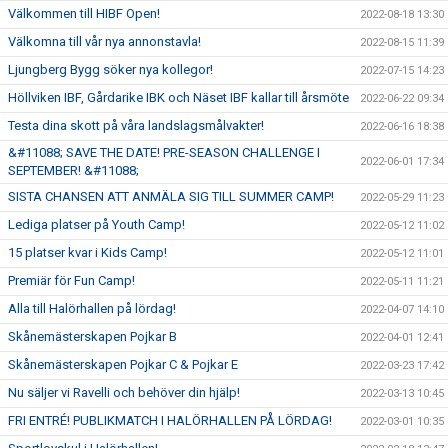
Välkommen till HIBF Open!
2022-08-18 13:30
Välkomna till vår nya annonstavla!
2022-08-15 11:39
Ljungberg Bygg söker nya kollegor!
2022-07-15 14:23
Höllviken IBF, Gårdarike IBK och Näset IBF kallar till årsmöte
2022-06-22 09:34
Testa dina skott på våra landslagsmålvakter!
2022-06-16 18:38
&#11088; SAVE THE DATE! PRE-SEASON CHALLENGE I
2022-06-01 17:34
SEPTEMBER! &#11088;
SISTA CHANSEN ATT ANMÄLA SIG TILL SUMMER CAMP!
2022-05-29 11:23
Lediga platser på Youth Camp!
2022-05-12 11:02
15 platser kvar i Kids Camp!
2022-05-12 11:01
Premiär för Fun Camp!
2022-05-11 11:21
Alla till Halörhallen på lördag!
2022-04-07 14:10
Skånemästerskapen Pojkar B
2022-04-01 12:41
Skånemästerskapen Pojkar C & Pojkar E
2022-03-23 17:42
Nu säljer vi Ravelli och behöver din hjälp!
2022-03-13 10:45
FRI ENTRÉ! PUBLIKMATCH I HALÖRHALLEN PÅ LÖRDAG!
2022-03-01 10:35