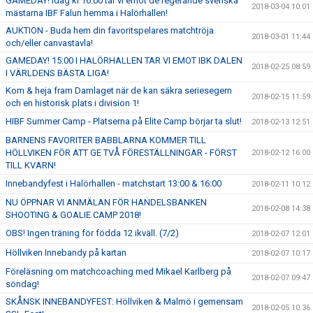
GAMEDAY! Idag kl 16:00 tar vi emot de regerande svenska
2018-03-04 10:01
mästarna IBF Falun hemma i Halörhallen!
AUKTION - Buda hem din favoritspelares matchtröja
2018-03-01 11:44
och/eller canvastavla!
GAMEDAY! 15:00 I HALÖRHALLEN TAR VI EMOT IBK DALEN
2018-02-25 08:59
I VÄRLDENS BÄSTA LIGA!
Kom & heja fram Damlaget när de kan säkra seriesegern
2018-02-15 11:59
och en historisk plats i division 1!
HIBF Summer Camp - Platserna på Elite Camp börjar ta slut!
2018-02-13 12:51
BARNENS FAVORITER BABBLARNA KOMMER TILL
HÖLLVIKEN FÖR ATT GE TVÅ FÖRESTÄLLNINGAR - FÖRST
2018-02-12 16:00
TILL KVARN!
Innebandyfest i Halörhallen - matchstart 13:00 & 16:00
2018-02-11 10:12
NU ÖPPNAR VI ANMÄLAN FÖR HANDELSBANKEN
2018-02-08 14:38
SHOOTING & GOALIE CAMP 2018!
OBS! Ingen träning för födda 12 ikväll. (7/2)
2018-02-07 12:01
Höllviken Innebandy på kartan
2018-02-07 10:17
Föreläsning om matchcoaching med Mikael Karlberg på
2018-02-07 09:47
söndag!
SKÅNSK INNEBANDYFEST: Höllviken & Malmö i gemensam
2018-02-05 10:36