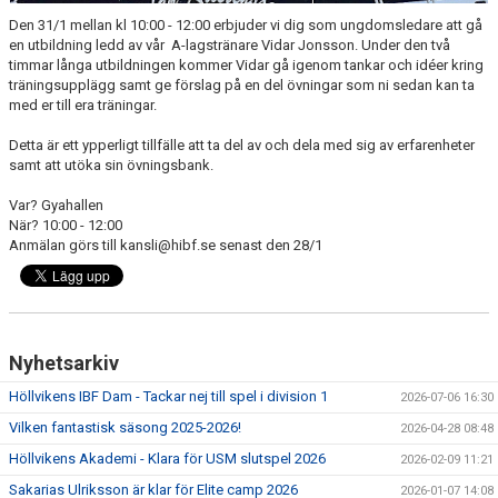
Den 31/1 mellan kl 10:00 - 12:00 erbjuder vi dig som ungdomsledare att gå
en utbildning ledd av vår A-lagstränare Vidar Jonsson. Under den två
timmar långa utbildningen kommer Vidar gå igenom tankar och idéer kring
träningsupplägg samt ge förslag på en del övningar som ni sedan kan ta
med er till era träningar.
Detta är ett ypperligt tillfälle att ta del av och dela med sig av erfarenheter
samt att utöka sin övningsbank.
Var? Gyahallen
När? 10:00 - 12:00
Anmälan görs till kansli@hibf.se senast den 28/1
Nyhetsarkiv
Höllvikens IBF Dam - Tackar nej till spel i division 1
2026-07-06 16:30
Vilken fantastisk säsong 2025-2026!
2026-04-28 08:48
Höllvikens Akademi - Klara för USM slutspel 2026
2026-02-09 11:21
Sakarias Ulriksson är klar för Elite camp 2026
2026-01-07 14:08