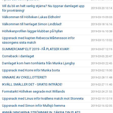
Vill du bli en helt vanlig stjärna? Nu öppnar damlaget upp
2019-03-20 10:14
för provträning!
Välkommen till Höllviken Lukas Eldholm!
2019-03-19 09:03
Välkommen till herrlaget Simon Lindblad!
2019-03-18 16:16
Höllvikenprofilen lägger klubban på hyllan
2019-03-16 10:38
Uppsnack med kapten Rebecca Mårtensson inför
2019-03-15 13:02
säsongens sista match
SUMMERCAMP ELIT 2019 - FÅ PLATSER KVAR!
2019-03-07 12:19
Comeback i damlaget
2019-03-05 20:47
Damlaget kom hem tomhänta från Munka Ljungby
2019-03-03 22:45
Uppsnack med Korre inför Munka borta
2019-03-02 19:00
VINNARE AV CYKELLOTTERIET!
2019-02-28 11:48
IKVÄLL SMÄLLER DET - GRATIS INTRÄDE!
2019-02-27 11:40
Formstarkt Höllviken segrade mot Willands
2019-02-24 21:55
Uppsnack med Linus inför kvällens match mot Storvreta
2019-02-19 13:19
Uppsnack med Simon inför Mullsjö hemma
2019-02-16 02:05
ANMÄLNINGARNA STRÖMMAR IN, SÄKRA DIN PLATS