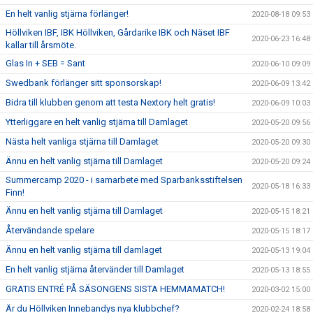
En helt vanlig stjärna förlänger!
2020-08-18 09:53
Höllviken IBF, IBK Höllviken, Gårdarike IBK och Näset IBF
2020-06-23 16:48
kallar till årsmöte.
Glas In + SEB = Sant
2020-06-10 09:09
Swedbank förlänger sitt sponsorskap!
2020-06-09 13:42
Bidra till klubben genom att testa Nextory helt gratis!
2020-06-09 10:03
Ytterliggare en helt vanlig stjärna till Damlaget
2020-05-20 09:56
Nästa helt vanliga stjärna till Damlaget
2020-05-20 09:30
Ännu en helt vanlig stjärna till Damlaget
2020-05-20 09:24
Summercamp 2020 - i samarbete med Sparbanksstiftelsen
2020-05-18 16:33
Finn!
Ännu en helt vanlig stjärna till Damlaget
2020-05-15 18:21
Återvändande spelare
2020-05-15 18:17
Ännu en helt vanlig stjärna till damlaget
2020-05-13 19:04
En helt vanlig stjärna återvänder till Damlaget
2020-05-13 18:55
GRATIS ENTRÉ PÅ SÄSONGENS SISTA HEMMAMATCH!
2020-03-02 15:00
Är du Höllviken Innebandys nya klubbchef?
2020-02-24 18:58