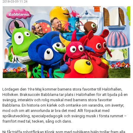
2018-03-09 11:24
MEDLEMSKAP
OM FÖRENINGEN
KONTAKT
Lördagen den 19:e Maj kommer barnens stora favoriter till Halörhallen,
Höllviken. Braksuccén Babblarna tar plats i Halörhallen för att bjuda på en
svängig, interaktiv och rolig musikal med barnens stora favoriter
Babblarna. En historia om kärlek och omtanke om varandra, om äventyr,
mod och om att annorlunda är bra det med. Allt förpackat med
språkutveckling, specialpedagogik och svängig musik i första rummet –
framfört med tal, tecken, sång och dans.
Ni får träffa robotflickan Klonk som med publikens hjälp trollar fram alla