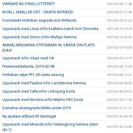
VINNARE AV CYKELLOTTERIET!
2019-02-28 11:48
IKVÄLL SMÄLLER DET - GRATIS INTRÄDE!
2019-02-27 11:40
Formstarkt Höllviken segrade mot Willands
2019-02-24 21:55
Uppsnack med Linus inför kvällens match mot Storvreta
2019-02-19 13:19
Uppsnack med Simon inför Mullsjö hemma
2019-02-16 02:05
ANMÄLNINGARNA STRÖMMAR IN, SÄKRA DIN PLATS
2019-02-13 10:04
IDAG!
Uppsnack inför Växjö med CA
2019-02-09 12:19
Pressmeddelande, 2019-02-08
2019-02-08 17:09
Höllviken väljer PFL till nästa säsong
2019-02-08 12:47
Uppsnack med Pauline inför Landskrona hemma
2019-02-08 08:00
Uppsnack med Calle inför Linköping borta
2019-02-06 09:55
Uppsnack med Nicolina inför Malmö FBC borta
2019-01-29 11:26
Damerna obesegrade hittills under 2019
2019-01-27 21:17
Ny spelare utlånad till damlaget
2019-01-26 00:18
Uppsnack med Miranda inför Helsingborg hemma (dam
2019-01-25 16:00
div.1)