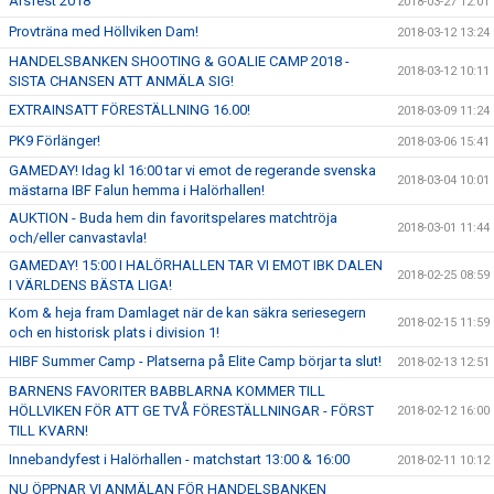
Årsfest 2018
2018-03-27 12:01
Provträna med Höllviken Dam!
2018-03-12 13:24
HANDELSBANKEN SHOOTING & GOALIE CAMP 2018 -
2018-03-12 10:11
SISTA CHANSEN ATT ANMÄLA SIG!
EXTRAINSATT FÖRESTÄLLNING 16.00!
2018-03-09 11:24
PK9 Förlänger!
2018-03-06 15:41
GAMEDAY! Idag kl 16:00 tar vi emot de regerande svenska
2018-03-04 10:01
mästarna IBF Falun hemma i Halörhallen!
AUKTION - Buda hem din favoritspelares matchtröja
2018-03-01 11:44
och/eller canvastavla!
GAMEDAY! 15:00 I HALÖRHALLEN TAR VI EMOT IBK DALEN
2018-02-25 08:59
I VÄRLDENS BÄSTA LIGA!
Kom & heja fram Damlaget när de kan säkra seriesegern
2018-02-15 11:59
och en historisk plats i division 1!
HIBF Summer Camp - Platserna på Elite Camp börjar ta slut!
2018-02-13 12:51
BARNENS FAVORITER BABBLARNA KOMMER TILL
HÖLLVIKEN FÖR ATT GE TVÅ FÖRESTÄLLNINGAR - FÖRST
2018-02-12 16:00
TILL KVARN!
Innebandyfest i Halörhallen - matchstart 13:00 & 16:00
2018-02-11 10:12
NU ÖPPNAR VI ANMÄLAN FÖR HANDELSBANKEN