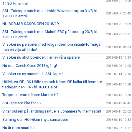
2018-09-01 19:00
14.30! Fri entré!
SSL: Träningsmatch mot Lindås Waves imorgon 31/8, kl
2018-08-30 20:42
19.00! Fri entré!
NU BÖRJAR SÄSONGEN 2018/19!
2018-08-22 18:09
SSL: Träningsmatch mot Malmö FBC på torsdag 23/8, kl
2018-08-21 12:21
19.30! Fri entré!
Vi söker nu personer med roliga idéer, bra initiativförmåga
2018-08-16 08:34
och en vilja att bidra!
Vi söker nu akut boende till en av våra spelare!
2018-08-13 10:59
Nu drar Czech Open 2018 igång!
2018-08-06 12:05
Vi söker en ny massör till SSL-laget!
2018-07-14 17:16
Höllviken IBF, IBK Höllviken och Näset IBF kallar till årsmöte
2018-06-18 13:28
tisdagen den 10/7 kl 18.00 Halör
Toppmeriterad tränare klar för H2!
2018-06-13 13:30
SSL-spelare klar för H2!
2018-06-13 07:45
Vi tar pulsen på landslagsaktuella Johannes Wilhelmsson!
2018-06-11 22:02
Salming och Höllviken i nytt samarbete
2018-06-10 10:32
Nu är dom snart här!
2018-06-07 11:17