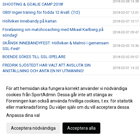
2018-02-08 14:38
SHOOTING & GOALIE CAMP 2018!
OBS! Ingen träning för födda 12 ikväll. (7/2)
2018-02-07 12:01
Höllviken Innebandy på kartan
2018-02-07 10:17
Föreläsning om matchcoaching med Mikael Karlberg på
2018-02-07 09:47
söndag!
SKÅNSK INNEBANDYFEST: Höllviken & Malmö i gemensam
2018-02-05 10:36
SSL-Fest!
BOENDE SÖKES TILL SSL-SPELARE
2018-02-02 09:57
FREDRIK SJÖSTEDT HAR VALT ATT AVSLUTA SIN
2018-02-01 14:22
ANSTÄLLNING OCH ANTA EN NY UTMANING!
OBS! Ingen träning för pojkar & flickor 12 den 24/1.
2018-01-23 13:32
IMORGON SMÄLLER DET HEMMA I VÄRLDENS BÄSTA LIGA
För att hemsidan ska fungera korrekt använder vi nödvändiga
2018-01-23 11:27
- 19:00 TAR VI EMOT JÖNKÖPING!
cookies från SportAdmin. Dessa går inte att stänga av.
Föreningen kan också använda frivilliga cookies, t.ex. för statistik
Vi önskar er en riktigt God Jul!
2017-12-22 12:56
eller marknadsföring. Du väljer själv om du vill acceptera dessa.
SKRATTFEST! Stort intresse när Robin Paulsson, Lena Frisk
2017-12-20 15:06
& Malmö Comedy Klubb kommer till Höllviken
Anpassa dina val
Vinnare av Cykellotteriet
2017-12-19 14:36
Acceptera nödvändiga
Acceptera alla
Nu öppnar vi anmälan till HIBF Summer Camp 2018
2017-12-19 11:19