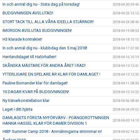
In och anmäl dig nu - Sista dag på torsdag!
2018-04-30 09:46
BUDGIVNINGEN AVSLUTAD!
2018-04-25 15:12
STORT TACK TILL ALLA VÅRA IDEELLA STJÄRNOR!
2018-04-24 08:40
IMORGON AVSLUTAS BUDGIVNINGEN!
2018-04-19 08:53
H3 klarade kontraktet!
2018-04-18 10:15
In och anmäl dig nu - klubbdag den 5 maj 2018!
2018-04-17 07:00
Herrlandslaget till Halörhallen!
2018-04-16 10:19
SKÅNSKA MÄSTARE FÖR ANDRA ÅRET I RAD!
2018-04-13 12:41
YTTERLIGARE EN SPELARE ÄR KLAR FÖR DAMLAGET !
2018-04-13 12:35
Pauline Bornander klar för damlaget!
2018-04-11 08:33
10 DAGAR KVAR PÅ BUDGIVNINGEN!
2018-04-10 10:22
Ny tränarkonstellation klar
2018-04-06 08:40
Laget i ditt hjärta
2018-04-04 09:52
DAMLAGETS FÖRSTA NYFÖRVÄRV - POÄNGDROTTNINGEN
2018-04-03 14:10
HANNA HASSEL KLAR FÖR DAMER DIVISION 1
HIBF Summer Camp 2018 - Anmälningarna strömmar in!
2018-04-02 14:21