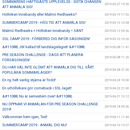
SOMMARENS HÄFTIGASTE UPPLEVELSE - SISTA CHANSEN
2019-05-27 19:35
ATT ANMÄLA SIG!
Höllviken Innebandy eller Malmö Redhawks?
2019-05-19 17:55
SUMMERCAMP 2019 - HÖG TID ATT ANMÄLA SIG!
2019-05-15 10:58
Malmö Redhawks + Höllviken Innebandy = SANT
2019-05-12 09:26
SSL CAMP 2019 - FÖRBERED DIG INFÖR SÄSONGEN!
2019-05-10 10:20
&#11088; JW kallad till landslagslägret! &#11088;
2019-05-08 11:41
PRE SEASON CHALLENGE - DAGS ATT PLANERA
2019-05-08 11:25
FÖRSÄSONGEN!
DU HAR VÄL INTE GLÖMT ATT ANMÄLA DIG TILL VÅRT
2019-04-28 21:05
POPULÄRA SOMMARLÄGER?
En ny, helt vanlig stjärna är född!
2019-04-24 10:00
En urhöllvikare gör comeback i SSL-laget!
2019-04-22 21:00
&#11088; Nu är semestern över! &#11088;
2019-04-21 15:12
NU ÖPPNAR VI ANMÄLAN FÖR PRE SEASON CHALLENGE
2019-04-18 09:36
2019!
Välkommen hem igen, Ted!
2019-04-11 11:40
SUMMERCAMP 2019 - ANMÄL DIG NU!
2019-04-10 13:27