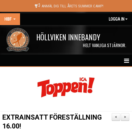
ANMÄL DIG TILL ÅRETS SUMMER CAMP!
HIBF
LOGGA IN
HÖLLVIKEN INNEBANDY
HELT VANLIGA STJÄRNOR.
HEM
HALÖRSTREAM
MATCHER
NYHETER
EXTRAINSATT FÖRESTÄLLNING
<
>
KALENDER
16.00!