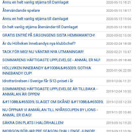
Ännu en helt vanlig stjärna till Damlaget
2020-05-15 18:21
Återvändande spelare
2020-05-15 18:17
Ännu en helt vanlig stjärna till damlaget
2020-05-13 19:04
En helt vanlig stjärna återvänder till Damlaget
2020-05-13 18:55
GRATIS ENTRÉ PÅ SÄSONGENS SISTA HEMMAMATCH!
2020-03-02 15:00
Är du Höllviken Innebandys nya klubbchef?
2020-02-24 18:58
TACK FÖR MIG! NU VÄNTAR NYA UTMANINGAR!
2020-02-21 10:47
SOMMARENS HÄFTIGASTE UPPLEVELSE - ANMÄL ER NU!
2020-01-09 18:48
HÖLLVIKEN INNEBANDY &#10084;&#65039; GOTHIA
2020-01-06 22:00
INNEBANDY CUP!
Idrottsrörelsen i Sverige får 5i12-priset i år
2019-12-06 11:21
SOMMARENS HÄFTIGASTE UPPLEVELSE ÄR TILLBAKA -
2019-12-04 10:55
ANMÄLAN ÄR ÖPPEN!
&#11088;&#65039; SLAGET OM SKÅNE! &#11088;&#65039;
2019-12-03 12:33
NU ÖPPNAR VI ANMÄLAN TILL NYÅRSCUPEN BY LIONS -
2019-11-20 10:40
ANMÄL ER IDAG!
SÄKRA DIN PLATS I HALÖRHALLEN!
2019-09-16 19:20
IMORGON BÖRJAR PRE SEASON CHALLENGE JUNIOR!
2019-09-13 10:36