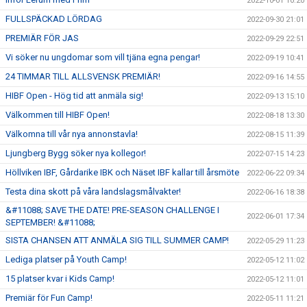
2022-10-01 10:20
FULLSPÄCKAD LÖRDAG
2022-09-30 21:01
PREMIÄR FÖR JAS
2022-09-29 22:51
Vi söker nu ungdomar som vill tjäna egna pengar!
2022-09-19 10:41
24 TIMMAR TILL ALLSVENSK PREMIÄR!
2022-09-16 14:55
HIBF Open - Hög tid att anmäla sig!
2022-09-13 15:10
Välkommen till HIBF Open!
2022-08-18 13:30
Välkomna till vår nya annonstavla!
2022-08-15 11:39
Ljungberg Bygg söker nya kollegor!
2022-07-15 14:23
Höllviken IBF, Gårdarike IBK och Näset IBF kallar till årsmöte
2022-06-22 09:34
Testa dina skott på våra landslagsmålvakter!
2022-06-16 18:38
&#11088; SAVE THE DATE! PRE-SEASON CHALLENGE I
2022-06-01 17:34
SEPTEMBER! &#11088;
SISTA CHANSEN ATT ANMÄLA SIG TILL SUMMER CAMP!
2022-05-29 11:23
Lediga platser på Youth Camp!
2022-05-12 11:02
15 platser kvar i Kids Camp!
2022-05-12 11:01
Premiär för Fun Camp!
2022-05-11 11:21