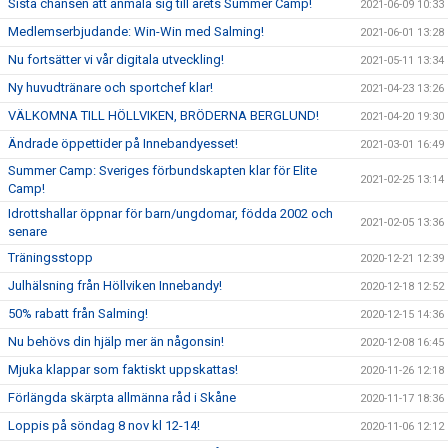
Sista chansen att anmäla sig till årets Summer Camp!
2021-06-09 10:33
Medlemserbjudande: Win-Win med Salming!
2021-06-01 13:28
Nu fortsätter vi vår digitala utveckling!
2021-05-11 13:34
Ny huvudtränare och sportchef klar!
2021-04-23 13:26
VÄLKOMNA TILL HÖLLVIKEN, BRÖDERNA BERGLUND!
2021-04-20 19:30
Ändrade öppettider på Innebandyesset!
2021-03-01 16:49
Summer Camp: Sveriges förbundskapten klar för Elite
2021-02-25 13:14
Camp!
Idrottshallar öppnar för barn/ungdomar, födda 2002 och
2021-02-05 13:36
senare
Träningsstopp
2020-12-21 12:39
Julhälsning från Höllviken Innebandy!
2020-12-18 12:52
50% rabatt från Salming!
2020-12-15 14:36
Nu behövs din hjälp mer än någonsin!
2020-12-08 16:45
Mjuka klappar som faktiskt uppskattas!
2020-11-26 12:18
Förlängda skärpta allmänna råd i Skåne
2020-11-17 18:36
Loppis på söndag 8 nov kl 12-14!
2020-11-06 12:12