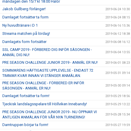
måndagen den 15/7 kl 18.00 Halör
Jakob Gullberg förlänger!
2019-06-24 10:30
Damlaget fortsätter ta form
2019-06-24 08:15
Ny huvudtränare i D 1
2019-06-16 15:36
Streama matchen på lördag!
2019-06-12 18:38
Damlagets form fortsätter
2019-06-08 16:12
SSL CAMP 2019 - FÖRBERED DIG INFÖR SÄSONGEN -
2019-06-04 13:55
ANMÄL DIG NU!
PRE SEASON CHALLENGE JUNIOR 2019 - ANMÄL ER NU!
2019-06-01 08:23
SOMMARENS HÄFTIGASTE UPPLEVELSE - ENDAST 72
2019-05-31 09:14
TIMMAR KVAR INNAN VI STÄNGER ANMÄLAN.
PRE SEASON CHALLENGE - FÖRBERED ER INFÖR
2019-05-30 09:14
SÄSONGEN - ANMÄL ER NU!
Damlaget fortsätter ta form!
2019-05-29 18:56
Tjeckisk landslagsspelare till Höllviken Innebandy!
2019-05-29 13:22
PRE SEASON CHALLENGE JUNIOR 2019 - NU ÖPPNAR VI
2019-05-28 15:34
ÄNTLIGEN ANMÄLAN FÖR VÅR NYA TURNERING!
Damtruppen börjar ta form!
2019-05-27 19:59