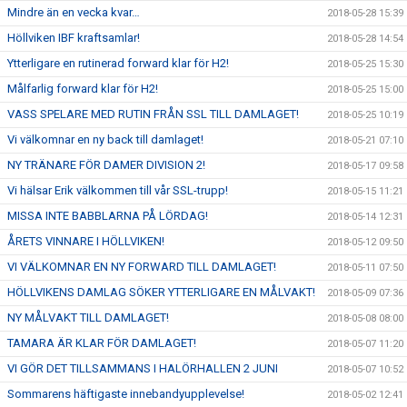
Mindre än en vecka kvar…
2018-05-28 15:39
Höllviken IBF kraftsamlar!
2018-05-28 14:54
Ytterligare en rutinerad forward klar för H2!
2018-05-25 15:30
Målfarlig forward klar för H2!
2018-05-25 15:00
VASS SPELARE MED RUTIN FRÅN SSL TILL DAMLAGET!
2018-05-25 10:19
Vi välkomnar en ny back till damlaget!
2018-05-21 07:10
NY TRÄNARE FÖR DAMER DIVISION 2!
2018-05-17 09:58
Vi hälsar Erik välkommen till vår SSL-trupp!
2018-05-15 11:21
MISSA INTE BABBLARNA PÅ LÖRDAG!
2018-05-14 12:31
ÅRETS VINNARE I HÖLLVIKEN!
2018-05-12 09:50
VI VÄLKOMNAR EN NY FORWARD TILL DAMLAGET!
2018-05-11 07:50
HÖLLVIKENS DAMLAG SÖKER YTTERLIGARE EN MÅLVAKT!
2018-05-09 07:36
NY MÅLVAKT TILL DAMLAGET!
2018-05-08 08:00
TAMARA ÄR KLAR FÖR DAMLAGET!
2018-05-07 11:20
VI GÖR DET TILLSAMMANS I HALÖRHALLEN 2 JUNI
2018-05-07 10:52
Sommarens häftigaste innebandyupplevelse!
2018-05-02 12:41