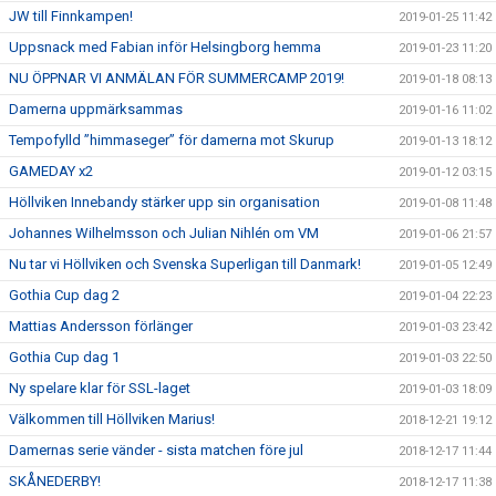
JW till Finnkampen!
2019-01-25 11:42
Uppsnack med Fabian inför Helsingborg hemma
2019-01-23 11:20
NU ÖPPNAR VI ANMÄLAN FÖR SUMMERCAMP 2019!
2019-01-18 08:13
Damerna uppmärksammas
2019-01-16 11:02
Tempofylld ”himmaseger” för damerna mot Skurup
2019-01-13 18:12
GAMEDAY x2
2019-01-12 03:15
Höllviken Innebandy stärker upp sin organisation
2019-01-08 11:48
Johannes Wilhelmsson och Julian Nihlén om VM
2019-01-06 21:57
Nu tar vi Höllviken och Svenska Superligan till Danmark!
2019-01-05 12:49
Gothia Cup dag 2
2019-01-04 22:23
Mattias Andersson förlänger
2019-01-03 23:42
Gothia Cup dag 1
2019-01-03 22:50
Ny spelare klar för SSL-laget
2019-01-03 18:09
Välkommen till Höllviken Marius!
2018-12-21 19:12
Damernas serie vänder - sista matchen före jul
2018-12-17 11:44
SKÅNEDERBY!
2018-12-17 11:38