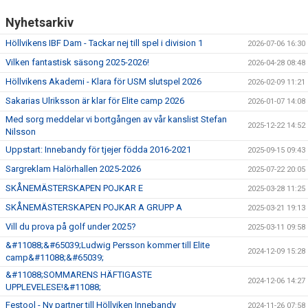
Nyhetsarkiv
Höllvikens IBF Dam - Tackar nej till spel i division 1
2026-07-06 16:30
Vilken fantastisk säsong 2025-2026!
2026-04-28 08:48
Höllvikens Akademi - Klara för USM slutspel 2026
2026-02-09 11:21
Sakarias Ulriksson är klar för Elite camp 2026
2026-01-07 14:08
Med sorg meddelar vi bortgången av vår kanslist Stefan
2025-12-22 14:52
Nilsson
Uppstart: Innebandy för tjejer födda 2016-2021
2025-09-15 09:43
Sargreklam Halörhallen 2025-2026
2025-07-22 20:05
SKÅNEMÄSTERSKAPEN POJKAR E
2025-03-28 11:25
SKÅNEMÄSTERSKAPEN POJKAR A GRUPP A
2025-03-21 19:13
Vill du prova på golf under 2025?
2025-03-11 09:58
&#11088;&#65039;Ludwig Persson kommer till Elite
2024-12-09 15:28
camp&#11088;&#65039;
&#11088;SOMMARENS HÄFTIGASTE
2024-12-06 14:27
UPPLEVELESE!&#11088;
Festool - Ny partner till Höllviken Innebandy
2024-11-26 07:58