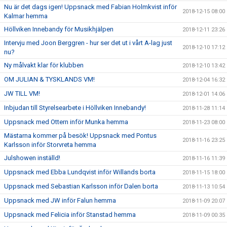
Nu är det dags igen! Uppsnack med Fabian Holmkvist inför
2018-12-15 08:00
Kalmar hemma
Höllviken Innebandy för Musikhjälpen
2018-12-11 23:26
Intervju med Joon Berggren - hur ser det ut i vårt A-lag just
2018-12-10 17:12
nu?
Ny målvakt klar för klubben
2018-12-10 13:42
OM JULIAN & TYSKLANDS VM!
2018-12-04 16:32
JW TILL VM!
2018-12-01 14:06
Inbjudan till Styrelsearbete i Höllviken Innebandy!
2018-11-28 11:14
Uppsnack med Ottern inför Munka hemma
2018-11-23 08:00
Mästarna kommer på besök! Uppsnack med Pontus
2018-11-16 23:25
Karlsson inför Storvreta hemma
Julshowen inställd!
2018-11-16 11:39
Uppsnack med Ebba Lundqvist inför Willands borta
2018-11-15 18:00
Uppsnack med Sebastian Karlsson inför Dalen borta
2018-11-13 10:54
Uppsnack med JW inför Falun hemma
2018-11-09 20:07
Uppsnack med Felicia inför Stanstad hemma
2018-11-09 00:35