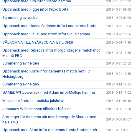
Uppsnack med Kim inför Örebro hemma
2018-11-03 10:22
Uppsnack med Figge inför Pixbo borta
2018-10-31 08:00
Summering av veckan
2018-10-29 00:06
Uppsnack med Hanna Carlsson inför Landskrona borta
2018-10-26 19:04
Uppsnack med Linus Bergström inför Sirius hemma
2018-10-26 18:56
VÄLKOMNA TILL NYÅRSCUPEN BY LIONS!
2018-10-24 11:48
Uppsnack med Rebecca inför morgondagens match mot
2018-10-23 11:30
Malmö FBC
Summering av helgen
2018-10-21 23:52
Uppsnack med Korre inför damernas match mot FC
2018-10-21 12:50
Helsingborg
Summering av helgen
2018-10-14 19:25
GAMEDAY! Uppsnack med Adam inför Mullsjö hemma
2018-10-13 11:02
Missa inte årets fantastiska julshow!
2018-10-11 08:40
Johannes Wilhelmsson tillbaka i blågult!
2018-10-08 10:38
Storseger för damerna när man besegrade Skurup med
2018-10-08 00:07
hela 14-0
Uppsnack med Simo inför damernas första bortamatch
2018-10-07 00:01