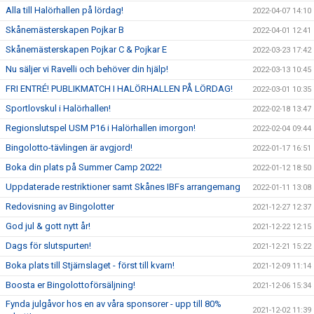
Alla till Halörhallen på lördag!
2022-04-07 14:10
Skånemästerskapen Pojkar B
2022-04-01 12:41
Skånemästerskapen Pojkar C & Pojkar E
2022-03-23 17:42
Nu säljer vi Ravelli och behöver din hjälp!
2022-03-13 10:45
FRI ENTRÉ! PUBLIKMATCH I HALÖRHALLEN PÅ LÖRDAG!
2022-03-01 10:35
Sportlovskul i Halörhallen!
2022-02-18 13:47
Regionslutspel USM P16 i Halörhallen imorgon!
2022-02-04 09:44
Bingolotto-tävlingen är avgjord!
2022-01-17 16:51
Boka din plats på Summer Camp 2022!
2022-01-12 18:50
Uppdaterade restriktioner samt Skånes IBFs arrangemang
2022-01-11 13:08
Redovisning av Bingolotter
2021-12-27 12:37
God jul & gott nytt år!
2021-12-22 12:15
Dags för slutspurten!
2021-12-21 15:22
Boka plats till Stjärnslaget - först till kvarn!
2021-12-09 11:14
Boosta er Bingolottoförsäljning!
2021-12-06 15:34
Fynda julgåvor hos en av våra sponsorer - upp till 80%
2021-12-02 11:39