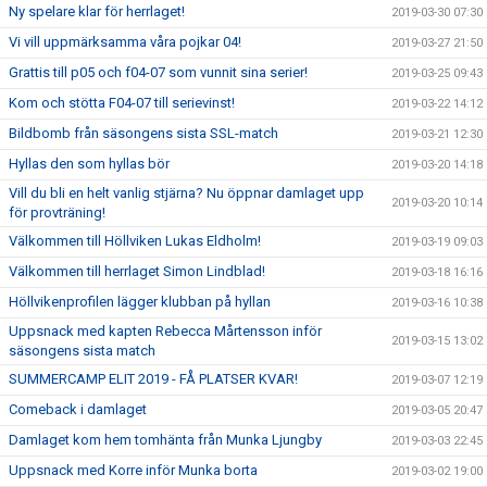
Ny spelare klar för herrlaget!
2019-03-30 07:30
Vi vill uppmärksamma våra pojkar 04!
2019-03-27 21:50
Grattis till p05 och f04-07 som vunnit sina serier!
2019-03-25 09:43
Kom och stötta F04-07 till serievinst!
2019-03-22 14:12
Bildbomb från säsongens sista SSL-match
2019-03-21 12:30
Hyllas den som hyllas bör
2019-03-20 14:18
Vill du bli en helt vanlig stjärna? Nu öppnar damlaget upp
2019-03-20 10:14
för provträning!
Välkommen till Höllviken Lukas Eldholm!
2019-03-19 09:03
Välkommen till herrlaget Simon Lindblad!
2019-03-18 16:16
Höllvikenprofilen lägger klubban på hyllan
2019-03-16 10:38
Uppsnack med kapten Rebecca Mårtensson inför
2019-03-15 13:02
säsongens sista match
SUMMERCAMP ELIT 2019 - FÅ PLATSER KVAR!
2019-03-07 12:19
Comeback i damlaget
2019-03-05 20:47
Damlaget kom hem tomhänta från Munka Ljungby
2019-03-03 22:45
Uppsnack med Korre inför Munka borta
2019-03-02 19:00