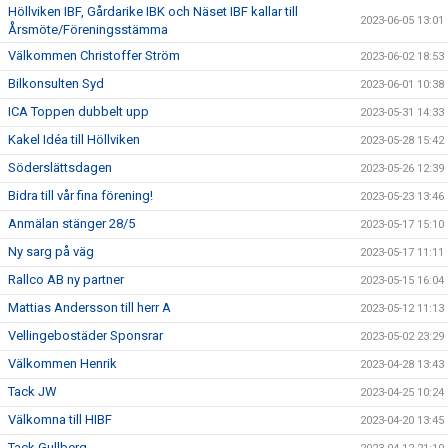
Höllviken IBF, Gårdarike IBK och Näset IBF kallar till
2023-06-05 13:01
Årsmöte/Föreningsstämma
Välkommen Christoffer Ström
2023-06-02 18:53
Bilkonsulten Syd
2023-06-01 10:38
ICA Toppen dubbelt upp
2023-05-31 14:33
Kakel Idéa till Höllviken
2023-05-28 15:42
Söderslättsdagen
2023-05-26 12:39
Bidra till vår fina förening!
2023-05-23 13:46
Anmälan stänger 28/5
2023-05-17 15:10
Ny sarg på väg
2023-05-17 11:11
Rallco AB ny partner
2023-05-15 16:04
Mattias Andersson till herr A
2023-05-12 11:13
Vellingebostäder Sponsrar
2023-05-02 23:29
Välkommen Henrik
2023-04-28 13:43
Tack JW
2023-04-25 10:24
Välkomna till HIBF
2023-04-20 13:45
Tack Gullberg