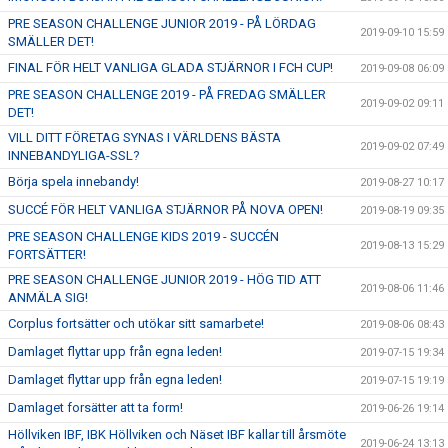
PRE SEASON CHALLENGE JUNIOR 2019 - PÅ LÖRDAG
2019-09-10 15:59
SMÄLLER DET!
FINAL FÖR HELT VANLIGA GLADA STJÄRNOR I FCH CUP!
2019-09-08 06:09
PRE SEASON CHALLENGE 2019 - PÅ FREDAG SMÄLLER
2019-09-02 09:11
DET!
VILL DITT FÖRETAG SYNAS I VÄRLDENS BÄSTA
2019-09-02 07:49
INNEBANDYLIGA-SSL?
Börja spela innebandy!
2019-08-27 10:17
SUCCÉ FÖR HELT VANLIGA STJÄRNOR PÅ NOVA OPEN!
2019-08-19 09:35
PRE SEASON CHALLENGE KIDS 2019 - SUCCÉN
2019-08-13 15:29
FORTSÄTTER!
PRE SEASON CHALLENGE JUNIOR 2019 - HÖG TID ATT
2019-08-06 11:46
ANMÄLA SIG!
Corplus fortsätter och utökar sitt samarbete!
2019-08-06 08:43
Damlaget flyttar upp från egna leden!
2019-07-15 19:34
Damlaget flyttar upp från egna leden!
2019-07-15 19:19
Damlaget forsätter att ta form!
2019-06-26 19:14
Höllviken IBF, IBK Höllviken och Näset IBF kallar till årsmöte
2019-06-24 13:13