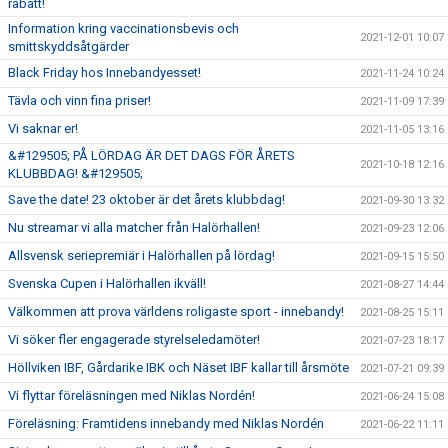
rabatt!
Information kring vaccinationsbevis och
2021-12-01 10:07
smittskyddsåtgärder
Black Friday hos Innebandyesset!
2021-11-24 10:24
Tävla och vinn fina priser!
2021-11-09 17:39
Vi saknar er!
2021-11-05 13:16
&#129505; PÅ LÖRDAG ÄR DET DAGS FÖR ÅRETS
2021-10-18 12:16
KLUBBDAG! &#129505;
Save the date! 23 oktober är det årets klubbdag!
2021-09-30 13:32
Nu streamar vi alla matcher från Halörhallen!
2021-09-23 12:06
Allsvensk seriepremiär i Halörhallen på lördag!
2021-09-15 15:50
Svenska Cupen i Halörhallen ikväll!
2021-08-27 14:44
Välkommen att prova världens roligaste sport - innebandy!
2021-08-25 15:11
Vi söker fler engagerade styrelseledamöter!
2021-07-23 18:17
Höllviken IBF, Gårdarike IBK och Näset IBF kallar till årsmöte
2021-07-21 09:39
Vi flyttar föreläsningen med Niklas Nordén!
2021-06-24 15:08
Föreläsning: Framtidens innebandy med Niklas Nordén
2021-06-22 11:11