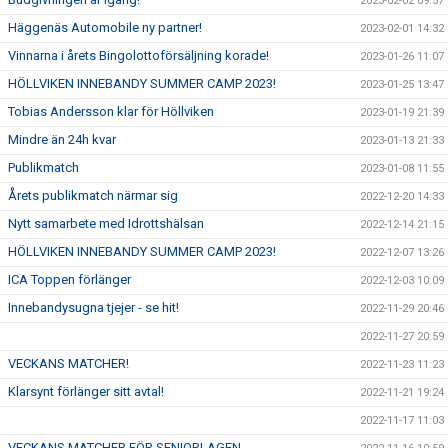
2023-02-02 09:57
Häggenäs Automobile ny partner!
2023-02-01 14:32
Vinnarna i årets Bingolottoförsäljning korade!
2023-01-26 11:07
HÖLLVIKEN INNEBANDY SUMMER CAMP 2023!
2023-01-25 13:47
Tobias Andersson klar för Höllviken
2023-01-19 21:39
Mindre än 24h kvar
2023-01-13 21:33
Publikmatch
2023-01-08 11:55
Årets publikmatch närmar sig
2022-12-20 14:33
Nytt samarbete med Idrottshälsan
2022-12-14 21:15
HÖLLVIKEN INNEBANDY SUMMER CAMP 2023!
2022-12-07 13:26
ICA Toppen förlänger
2022-12-03 10:09
Innebandysugna tjejer - se hit!
2022-11-29 20:46
2022-11-27 20:59
VECKANS MATCHER!
2022-11-23 11:23
Klarsynt förlänger sitt avtal!
2022-11-21 19:24
2022-11-17 11:03
VECKANS MATCHER FÖR SENIORLAGEN