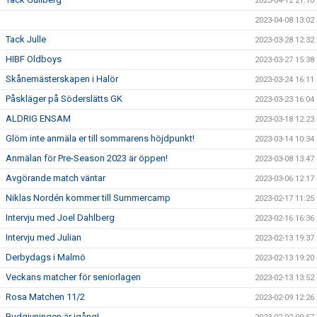
2023-04-12 21:10
2023-04-08 13:02
Tack Julle
2023-03-28 12:32
HIBF Oldboys
2023-03-27 15:38
Skånemästerskapen i Halör
2023-03-24 16:11
Påskläger på Söderslätts GK
2023-03-23 16:04
ALDRIG ENSAM
2023-03-18 12:23
Glöm inte anmäla er till sommarens höjdpunkt!
2023-03-14 10:34
Anmälan för Pre-Season 2023 är öppen!
2023-03-08 13:47
Avgörande match väntar
2023-03-06 12:17
Niklas Nordén kommer till Summercamp
2023-02-17 11:25
Intervju med Joel Dahlberg
2023-02-16 16:36
Intervju med Julian
2023-02-13 19:37
Derbydags i Malmö
2023-02-13 19:20
Veckans matcher för seniorlagen
2023-02-13 13:52
Rosa Matchen 11/2
2023-02-09 12:26
Budgivningen är igång!