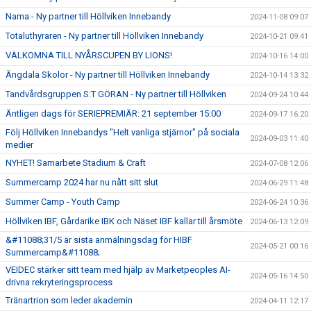
Nama - Ny partner till Höllviken Innebandy
2024-11-08 09:07
Totaluthyraren - Ny partner till Höllviken Innebandy
2024-10-21 09:41
VÄLKOMNA TILL NYÅRSCUPEN BY LIONS!
2024-10-16 14:00
Ängdala Skolor - Ny partner till Höllviken Innebandy
2024-10-14 13:32
Tandvårdsgruppen S:T GÖRAN - Ny partner till Höllviken
2024-09-24 10:44
Äntligen dags för SERIEPREMIÄR: 21 september 15:00
2024-09-17 16:20
Följ Höllviken Innebandys "Helt vanliga stjärnor" på sociala
2024-09-03 11:40
medier
NYHET! Samarbete Stadium & Craft
2024-07-08 12:06
Summercamp 2024 har nu nått sitt slut
2024-06-29 11:48
Summer Camp - Youth Camp
2024-06-24 10:36
Höllviken IBF, Gårdarike IBK och Näset IBF kallar till årsmöte
2024-06-13 12:09
&#11088;31/5 är sista anmälningsdag för HIBF
2024-05-21 00:16
Summercamp&#11088;
VEIDEC stärker sitt team med hjälp av Marketpeoples AI-
2024-05-16 14:50
drivna rekryteringsprocess
Tränartrion som leder akademin
2024-04-11 12:17