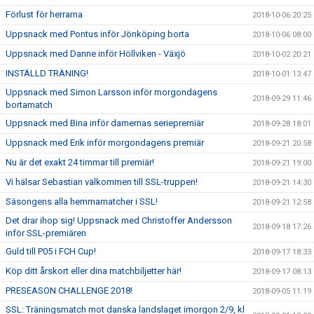
Förlust för herrarna
2018-10-06 20:25
Uppsnack med Pontus inför Jönköping borta
2018-10-06 08:00
Uppsnack med Danne inför Höllviken - Växjö
2018-10-02 20:21
INSTÄLLD TRÄNING!
2018-10-01 13:47
Uppsnack med Simon Larsson inför morgondagens
2018-09-29 11:46
bortamatch
Uppsnack med Bina inför damernas seriepremiär
2018-09-28 18:01
Uppsnack med Erik inför morgondagens premiär
2018-09-21 20:58
Nu är det exakt 24 timmar till premiär!
2018-09-21 19:00
Vi hälsar Sebastian välkommen till SSL-truppen!
2018-09-21 14:30
Säsongens alla hemmamatcher i SSL!
2018-09-21 12:58
Det drar ihop sig! Uppsnack med Christoffer Andersson
2018-09-18 17:26
inför SSL-premiären
Guld till P05 i FCH Cup!
2018-09-17 18:33
Köp ditt årskort eller dina matchbiljetter här!
2018-09-17 08:13
PRESEASON CHALLENGE 2018!
2018-09-05 11:19
SSL: Träningsmatch mot danska landslaget imorgon 2/9, kl