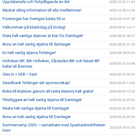
Uppdaterade och förtydligande av råd
2020-10-29 11:44
Mycket viktig information till alla medlemmar!
2020-10-28 15:26
Föreningen har Sveriges bästa 05:or
2020-09-14 07:43
Välkommen på klubbdag på lördag!
2020-09-01 14:17
Sista helt vanliga stjärnan är klar för Damlaget!
2020-08-25 08:27
Ännu en helt vanlig stjärna till damlaget
2020-08-23 21:23
En helt vanlig stjärna förlänger!
2020-08-18 09:53
Höllviken IBF, IBK Höllviken, Gårdarike IBK och Näset IBF
2020-06-23 16:48
kallar till årsmöte.
Glas In + SEB = Sant
2020-06-10 09:09
Swedbank förlänger sitt sponsorskap!
2020-06-09 13:42
Bidra till klubben genom att testa Nextory helt gratis!
2020-06-09 10:03
Ytterliggare en helt vanlig stjärna till Damlaget
2020-05-20 09:56
Nästa helt vanliga stjärna till Damlaget
2020-05-20 09:30
Ännu en helt vanlig stjärna till Damlaget
2020-05-20 09:24
Summercamp 2020 - i samarbete med Sparbanksstiftelsen
2020-05-18 16:33
Finn!