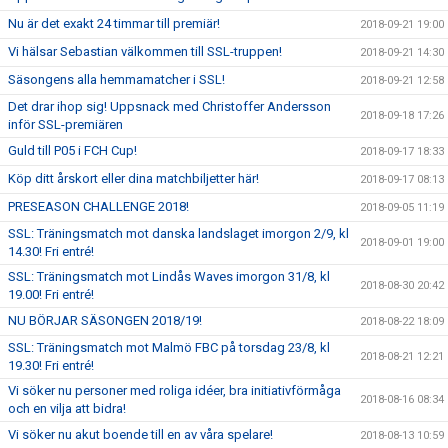
Nu är det exakt 24 timmar till premiär!
2018-09-21 19:00
Vi hälsar Sebastian välkommen till SSL-truppen!
2018-09-21 14:30
Säsongens alla hemmamatcher i SSL!
2018-09-21 12:58
Det drar ihop sig! Uppsnack med Christoffer Andersson
2018-09-18 17:26
inför SSL-premiären
Guld till P05 i FCH Cup!
2018-09-17 18:33
Köp ditt årskort eller dina matchbiljetter här!
2018-09-17 08:13
PRESEASON CHALLENGE 2018!
2018-09-05 11:19
SSL: Träningsmatch mot danska landslaget imorgon 2/9, kl
2018-09-01 19:00
14.30! Fri entré!
SSL: Träningsmatch mot Lindås Waves imorgon 31/8, kl
2018-08-30 20:42
19.00! Fri entré!
NU BÖRJAR SÄSONGEN 2018/19!
2018-08-22 18:09
SSL: Träningsmatch mot Malmö FBC på torsdag 23/8, kl
2018-08-21 12:21
19.30! Fri entré!
Vi söker nu personer med roliga idéer, bra initiativförmåga
2018-08-16 08:34
och en vilja att bidra!
Vi söker nu akut boende till en av våra spelare!
2018-08-13 10:59