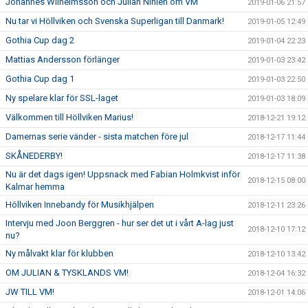
Johannes Wilhelmsson och Julian Nihlén om VM
2019-01-06 21:57
Nu tar vi Höllviken och Svenska Superligan till Danmark!
2019-01-05 12:49
Gothia Cup dag 2
2019-01-04 22:23
Mattias Andersson förlänger
2019-01-03 23:42
Gothia Cup dag 1
2019-01-03 22:50
Ny spelare klar för SSL-laget
2019-01-03 18:09
Välkommen till Höllviken Marius!
2018-12-21 19:12
Damernas serie vänder - sista matchen före jul
2018-12-17 11:44
SKÅNEDERBY!
2018-12-17 11:38
Nu är det dags igen! Uppsnack med Fabian Holmkvist inför
2018-12-15 08:00
Kalmar hemma
Höllviken Innebandy för Musikhjälpen
2018-12-11 23:26
Intervju med Joon Berggren - hur ser det ut i vårt A-lag just
2018-12-10 17:12
nu?
Ny målvakt klar för klubben
2018-12-10 13:42
OM JULIAN & TYSKLANDS VM!
2018-12-04 16:32
JW TILL VM!
2018-12-01 14:06