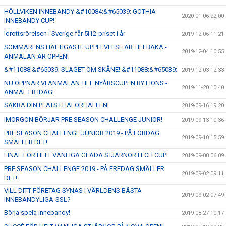
HÖLLVIKEN INNEBANDY &#10084;&#65039; GOTHIA
2020-01-06 22:00
INNEBANDY CUP!
Idrottsrörelsen i Sverige får 5i12-priset i år
2019-12-06 11:21
SOMMARENS HÄFTIGASTE UPPLEVELSE ÄR TILLBAKA -
2019-12-04 10:55
ANMÄLAN ÄR ÖPPEN!
&#11088;&#65039; SLAGET OM SKÅNE! &#11088;&#65039;
2019-12-03 12:33
NU ÖPPNAR VI ANMÄLAN TILL NYÅRSCUPEN BY LIONS -
2019-11-20 10:40
ANMÄL ER IDAG!
SÄKRA DIN PLATS I HALÖRHALLEN!
2019-09-16 19:20
IMORGON BÖRJAR PRE SEASON CHALLENGE JUNIOR!
2019-09-13 10:36
PRE SEASON CHALLENGE JUNIOR 2019 - PÅ LÖRDAG
2019-09-10 15:59
SMÄLLER DET!
FINAL FÖR HELT VANLIGA GLADA STJÄRNOR I FCH CUP!
2019-09-08 06:09
PRE SEASON CHALLENGE 2019 - PÅ FREDAG SMÄLLER
2019-09-02 09:11
DET!
VILL DITT FÖRETAG SYNAS I VÄRLDENS BÄSTA
2019-09-02 07:49
INNEBANDYLIGA-SSL?
Börja spela innebandy!
2019-08-27 10:17