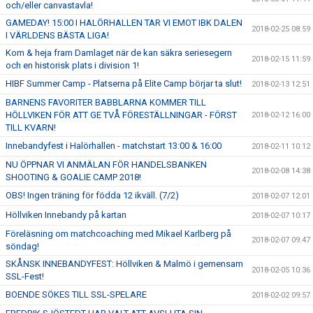
och/eller canvastavla!
GAMEDAY! 15:00 I HALÖRHALLEN TAR VI EMOT IBK DALEN
2018-02-25 08:59
I VÄRLDENS BÄSTA LIGA!
Kom & heja fram Damlaget när de kan säkra seriesegern
2018-02-15 11:59
och en historisk plats i division 1!
HIBF Summer Camp - Platserna på Elite Camp börjar ta slut!
2018-02-13 12:51
BARNENS FAVORITER BABBLARNA KOMMER TILL
HÖLLVIKEN FÖR ATT GE TVÅ FÖRESTÄLLNINGAR - FÖRST
2018-02-12 16:00
TILL KVARN!
Innebandyfest i Halörhallen - matchstart 13:00 & 16:00
2018-02-11 10:12
NU ÖPPNAR VI ANMÄLAN FÖR HANDELSBANKEN
2018-02-08 14:38
SHOOTING & GOALIE CAMP 2018!
OBS! Ingen träning för födda 12 ikväll. (7/2)
2018-02-07 12:01
Höllviken Innebandy på kartan
2018-02-07 10:17
Föreläsning om matchcoaching med Mikael Karlberg på
2018-02-07 09:47
söndag!
SKÅNSK INNEBANDYFEST: Höllviken & Malmö i gemensam
2018-02-05 10:36
SSL-Fest!
BOENDE SÖKES TILL SSL-SPELARE
2018-02-02 09:57