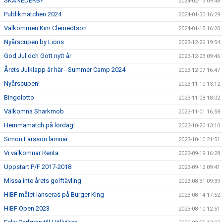
SKÅNEDERBY
2024-02-13 09:48
Publikmatchen 2024
2024-01-30 16:29
Välkommen Kim Clemedtson
2024-01-15 16:20
Nyårscupen by Lions
2023-12-26 19:54
God Jul och Gott nytt år
2023-12-23 09:46
Årets Julklapp är här - Summer Camp 2024
2023-12-07 16:47
Nyårscupen!
2023-11-10 13:12
Bingolotto
2023-11-08 18:02
Välkomna Sharkmob
2023-11-01 16:58
Hemmamatch på lördag!
2023-10-20 13:10
Simon Larsson lämnar
2023-10-10 21:51
Vi välkomnar Renta
2023-09-19 16:28
Uppstart P/F 2017-2018
2023-09-12 09:41
Missa inte årets golftävling
2023-08-31 09:39
HIBF målet lanseras på Burger King
2023-08-14 17:52
HIBF Open 2023
2023-08-10 12:51