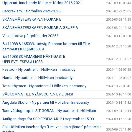
Uppstart: Innebandy för tjejer födda 2016-2021
2025-09-15 09:43
Sargreklam Halörhallen 2025-2026
2025-07-22 20:05
SKÅNEMÄSTERSKAPEN POJKAR E
2025-03-28 11:25
SKÅNEMÄSTERSKAPEN POJKAR A GRUPP A
2025-03-21 19:13
Vill du prova på golf under 2025?
2025-03-11 09:58
&#11088;&#65039;Ludwig Persson kommer till Elite
2024-12-09 15:28
camp&#11088;&#65039;
&#11088;SOMMARENS HÄFTIGASTE
2024-12-06 14:27
UPPLEVELESE!&#11088;
Festool - Ny partner till Höllviken Innebandy
2024-11-26 07:58
Nama - Ny partner till Höllviken Innebandy
2024-11-08 09:07
Totaluthyraren - Ny partner till Höllviken Innebandy
2024-10-21 09:41
VÄLKOMNA TILL NYÅRSCUPEN BY LIONS!
2024-10-16 14:00
Ängdala Skolor - Ny partner till Höllviken Innebandy
2024-10-14 13:32
Tandvårdsgruppen S:T GÖRAN - Ny partner till Höllviken
2024-09-24 10:44
Äntligen dags för SERIEPREMIÄR: 21 september 15:00
2024-09-17 16:20
Följ Höllviken Innebandys "Helt vanliga stjärnor" på sociala
2024-09-03 11:40