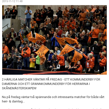
2015-11-12 11:48
MEDLEMSKAP
OM FÖRENINGEN
KONTAKT
2 HÄRLIGA MATCHER VÄNTAR PÅ FREDAG - ETT KOMMUNDERBY FÖR
DAMERNA OCH ETT GRANNKOMMUNDERBY FÖR HERRARNA I
SKÅNEMÄSTERSKAPEN!
Nu på fredag väntar två spännande och intressanta matcher för både vårt
herr- & damlag...