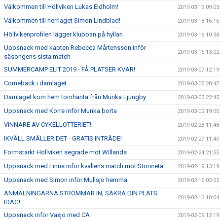
Välkommen till Höllviken Lukas Eldholm!
2019-03-19 09:03
Välkommen till herrlaget Simon Lindblad!
2019-03-18 16:16
Höllvikenprofilen lägger klubban på hyllan
2019-03-16 10:38
Uppsnack med kapten Rebecca Mårtensson inför
2019-03-15 13:02
säsongens sista match
SUMMERCAMP ELIT 2019 - FÅ PLATSER KVAR!
2019-03-07 12:19
Comeback i damlaget
2019-03-05 20:47
Damlaget kom hem tomhänta från Munka Ljungby
2019-03-03 22:45
Uppsnack med Korre inför Munka borta
2019-03-02 19:00
VINNARE AV CYKELLOTTERIET!
2019-02-28 11:48
IKVÄLL SMÄLLER DET - GRATIS INTRÄDE!
2019-02-27 11:40
Formstarkt Höllviken segrade mot Willands
2019-02-24 21:55
Uppsnack med Linus inför kvällens match mot Storvreta
2019-02-19 13:19
Uppsnack med Simon inför Mullsjö hemma
2019-02-16 02:05
ANMÄLNINGARNA STRÖMMAR IN, SÄKRA DIN PLATS
2019-02-13 10:04
IDAG!
Uppsnack inför Växjö med CA
2019-02-09 12:19