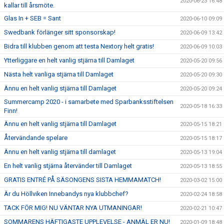
2020-06-23 16:48
kallar till årsmöte.
Glas In + SEB = Sant
2020-06-10 09:09
Swedbank förlänger sitt sponsorskap!
2020-06-09 13:42
Bidra till klubben genom att testa Nextory helt gratis!
2020-06-09 10:03
Ytterliggare en helt vanlig stjärna till Damlaget
2020-05-20 09:56
Nästa helt vanliga stjärna till Damlaget
2020-05-20 09:30
Ännu en helt vanlig stjärna till Damlaget
2020-05-20 09:24
Summercamp 2020 - i samarbete med Sparbanksstiftelsen
2020-05-18 16:33
Finn!
Ännu en helt vanlig stjärna till Damlaget
2020-05-15 18:21
Återvändande spelare
2020-05-15 18:17
Ännu en helt vanlig stjärna till damlaget
2020-05-13 19:04
En helt vanlig stjärna återvänder till Damlaget
2020-05-13 18:55
GRATIS ENTRÉ PÅ SÄSONGENS SISTA HEMMAMATCH!
2020-03-02 15:00
Är du Höllviken Innebandys nya klubbchef?
2020-02-24 18:58
TACK FÖR MIG! NU VÄNTAR NYA UTMANINGAR!
2020-02-21 10:47
SOMMARENS HÄFTIGASTE UPPLEVELSE - ANMÄL ER NU!
2020-01-09 18:48