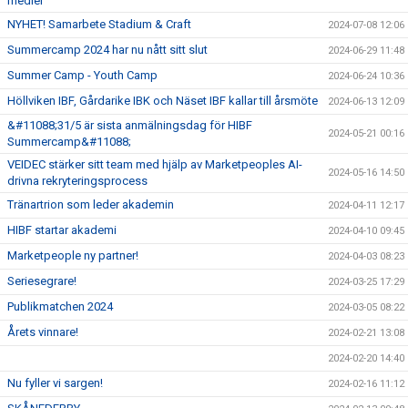
medier
NYHET! Samarbete Stadium & Craft
2024-07-08 12:06
Summercamp 2024 har nu nått sitt slut
2024-06-29 11:48
Summer Camp - Youth Camp
2024-06-24 10:36
Höllviken IBF, Gårdarike IBK och Näset IBF kallar till årsmöte
2024-06-13 12:09
&#11088;31/5 är sista anmälningsdag för HIBF
2024-05-21 00:16
Summercamp&#11088;
VEIDEC stärker sitt team med hjälp av Marketpeoples AI-
2024-05-16 14:50
drivna rekryteringsprocess
Tränartrion som leder akademin
2024-04-11 12:17
HIBF startar akademi
2024-04-10 09:45
Marketpeople ny partner!
2024-04-03 08:23
Seriesegrare!
2024-03-25 17:29
Publikmatchen 2024
2024-03-05 08:22
Årets vinnare!
2024-02-21 13:08
2024-02-20 14:40
Nu fyller vi sargen!
2024-02-16 11:12