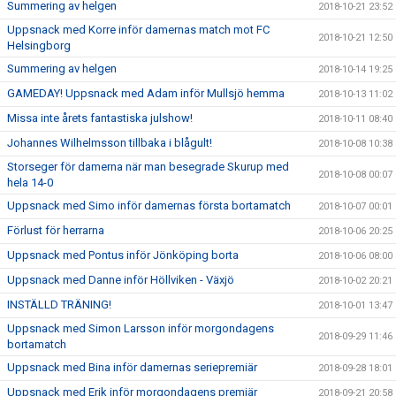
Summering av helgen
2018-10-21 23:52
Uppsnack med Korre inför damernas match mot FC
2018-10-21 12:50
Helsingborg
Summering av helgen
2018-10-14 19:25
GAMEDAY! Uppsnack med Adam inför Mullsjö hemma
2018-10-13 11:02
Missa inte årets fantastiska julshow!
2018-10-11 08:40
Johannes Wilhelmsson tillbaka i blågult!
2018-10-08 10:38
Storseger för damerna när man besegrade Skurup med
2018-10-08 00:07
hela 14-0
Uppsnack med Simo inför damernas första bortamatch
2018-10-07 00:01
Förlust för herrarna
2018-10-06 20:25
Uppsnack med Pontus inför Jönköping borta
2018-10-06 08:00
Uppsnack med Danne inför Höllviken - Växjö
2018-10-02 20:21
INSTÄLLD TRÄNING!
2018-10-01 13:47
Uppsnack med Simon Larsson inför morgondagens
2018-09-29 11:46
bortamatch
Uppsnack med Bina inför damernas seriepremiär
2018-09-28 18:01
Uppsnack med Erik inför morgondagens premiär
2018-09-21 20:58