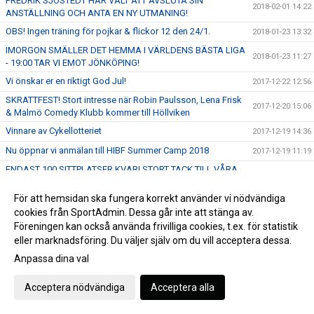
FREDRIK SJÖSTEDT HAR VALT ATT AVSLUTA SIN
2018-02-01 14:22
ANSTÄLLNING OCH ANTA EN NY UTMANING!
OBS! Ingen träning för pojkar & flickor 12 den 24/1.
2018-01-23 13:32
IMORGON SMÄLLER DET HEMMA I VÄRLDENS BÄSTA LIGA
2018-01-23 11:27
- 19:00 TAR VI EMOT JÖNKÖPING!
Vi önskar er en riktigt God Jul!
2017-12-22 12:56
SKRATTFEST! Stort intresse när Robin Paulsson, Lena Frisk
2017-12-20 15:06
& Malmö Comedy Klubb kommer till Höllviken
Vinnare av Cykellotteriet
2017-12-19 14:36
Nu öppnar vi anmälan till HIBF Summer Camp 2018
2017-12-19 11:19
ENDAST 100 SITTPLATSER KVAR! STORT TACK TILL VÅRA
2017-12-15 10:50
SPONSORER!
För att hemsidan ska fungera korrekt använder vi nödvändiga
ENDAST 200 SITTPLATSER KVAR - SÄKRA DIN BILJETT NU!
2017-12-12 14:44
cookies från SportAdmin. Dessa går inte att stänga av.
FRITT INTRÄDE!
Föreningen kan också använda frivilliga cookies, t.ex. för statistik
SKRATTFEST! Robin Paulsson, Lena Frisk & MACK kommer
2017-12-09 13:23
eller marknadsföring. Du väljer själv om du vill acceptera dessa.
till Halörhallen 8/1 - Perfekt julklapp!
Anpassa dina val
FRITT INTRÄDE & Publikfest när vi tar emot SM-Finalisterna
2017-12-05 17:12
Växjö Vipers den 17 December!
Acceptera nödvändiga
Acceptera alla
Gameday - Skånederby i världens bästa liga - 16:00 i
2017-12-03 09:49
Halörhallen