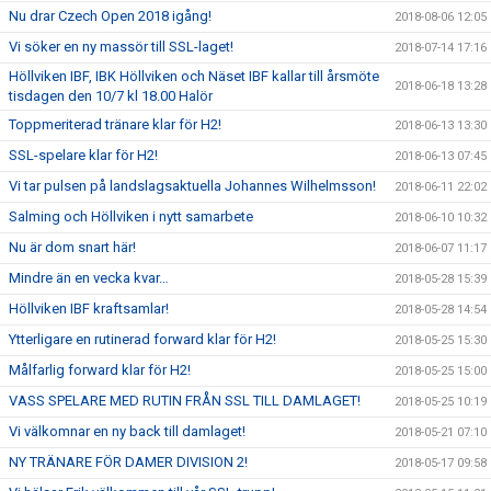
Nu drar Czech Open 2018 igång!
2018-08-06 12:05
Vi söker en ny massör till SSL-laget!
2018-07-14 17:16
Höllviken IBF, IBK Höllviken och Näset IBF kallar till årsmöte
2018-06-18 13:28
tisdagen den 10/7 kl 18.00 Halör
Toppmeriterad tränare klar för H2!
2018-06-13 13:30
SSL-spelare klar för H2!
2018-06-13 07:45
Vi tar pulsen på landslagsaktuella Johannes Wilhelmsson!
2018-06-11 22:02
Salming och Höllviken i nytt samarbete
2018-06-10 10:32
Nu är dom snart här!
2018-06-07 11:17
Mindre än en vecka kvar…
2018-05-28 15:39
Höllviken IBF kraftsamlar!
2018-05-28 14:54
Ytterligare en rutinerad forward klar för H2!
2018-05-25 15:30
Målfarlig forward klar för H2!
2018-05-25 15:00
VASS SPELARE MED RUTIN FRÅN SSL TILL DAMLAGET!
2018-05-25 10:19
Vi välkomnar en ny back till damlaget!
2018-05-21 07:10
NY TRÄNARE FÖR DAMER DIVISION 2!
2018-05-17 09:58