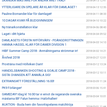
SKÅNSKA MÄSTARE FÖR ANDRA ÅRET I RAD!
2018-04-13 12:41
YTTERLIGARE EN SPELARE ÄR KLAR FÖR DAMLAGET !
2018-04-13 12:35
Pauline Bornander klar för damlaget!
2018-04-11 08:33
10 DAGAR KVAR PÅ BUDGIVNINGEN!
2018-04-10 10:22
Ny tränarkonstellation klar
2018-04-06 08:40
Laget i ditt hjärta
2018-04-04 09:52
DAMLAGETS FÖRSTA NYFÖRVÄRV - POÄNGDROTTNINGEN
2018-04-03 14:10
HANNA HASSEL KLAR FÖR DAMER DIVISION 1
HIBF Summer Camp 2018 - Anmälningarna strömmar in!
2018-04-02 14:21
Årsfest 2018
2018-03-27 12:01
Provträna med Höllviken Dam!
2018-03-12 13:24
HANDELSBANKEN SHOOTING & GOALIE CAMP 2018 -
2018-03-12 10:11
SISTA CHANSEN ATT ANMÄLA SIG!
EXTRAINSATT FÖRESTÄLLNING 16.00!
2018-03-09 11:24
PK9 Förlänger!
2018-03-06 15:41
GAMEDAY! Idag kl 16:00 tar vi emot de regerande svenska
2018-03-04 10:01
mästarna IBF Falun hemma i Halörhallen!
AUKTION - Buda hem din favoritspelares matchtröja
2018-03-01 11:44