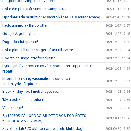
Bingolotto-tävlingen är avgjord!
2022-01-17 16:51
Boka din plats på Summer Camp 2022!
2022-01-12 18:50
Uppdaterade restriktioner samt Skånes IBFs arrangemang
2022-01-11 13:08
Redovisning av Bingolotter
2021-12-27 12:37
God jul & gott nytt år!
2021-12-22 12:15
Dags för slutspurten!
2021-12-21 15:22
Boka plats till Stjärnslaget - först till kvarn!
2021-12-09 11:14
Boosta er Bingolottoförsäljning!
2021-12-06 15:34
Fynda julgåvor hos en av våra sponsorer - upp till 80%
2021-12-02 11:39
rabatt!
Information kring vaccinationsbevis och
2021-12-01 10:07
smittskyddsåtgärder
Black Friday hos Innebandyesset!
2021-11-24 10:24
Tävla och vinn fina priser!
2021-11-09 17:39
Vi saknar er!
2021-11-05 13:16
&#129505; PÅ LÖRDAG ÄR DET DAGS FÖR ÅRETS
2021-10-18 12:16
KLUBBDAG! &#129505;
Save the date! 23 oktober är det årets klubbdag!
2021-09-30 13:32