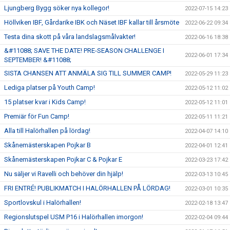
Ljungberg Bygg söker nya kollegor!
2022-07-15 14:23
Höllviken IBF, Gårdarike IBK och Näset IBF kallar till årsmöte
2022-06-22 09:34
Testa dina skott på våra landslagsmålvakter!
2022-06-16 18:38
&#11088; SAVE THE DATE! PRE-SEASON CHALLENGE I
2022-06-01 17:34
SEPTEMBER! &#11088;
SISTA CHANSEN ATT ANMÄLA SIG TILL SUMMER CAMP!
2022-05-29 11:23
Lediga platser på Youth Camp!
2022-05-12 11:02
15 platser kvar i Kids Camp!
2022-05-12 11:01
Premiär för Fun Camp!
2022-05-11 11:21
Alla till Halörhallen på lördag!
2022-04-07 14:10
Skånemästerskapen Pojkar B
2022-04-01 12:41
Skånemästerskapen Pojkar C & Pojkar E
2022-03-23 17:42
Nu säljer vi Ravelli och behöver din hjälp!
2022-03-13 10:45
FRI ENTRÉ! PUBLIKMATCH I HALÖRHALLEN PÅ LÖRDAG!
2022-03-01 10:35
Sportlovskul i Halörhallen!
2022-02-18 13:47
Regionslutspel USM P16 i Halörhallen imorgon!
2022-02-04 09:44