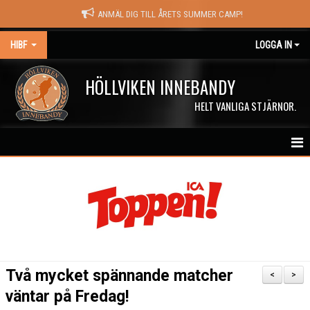
ANMÄL DIG TILL ÅRETS SUMMER CAMP!
HIBF
LOGGA IN
HÖLLVIKEN INNEBANDY
HELT VANLIGA STJÄRNOR.
HEM
HALÖRSTREAM
MATCHER
NYHETER
Två mycket spännande matcher
<
>
KALENDER
väntar på Fredag!