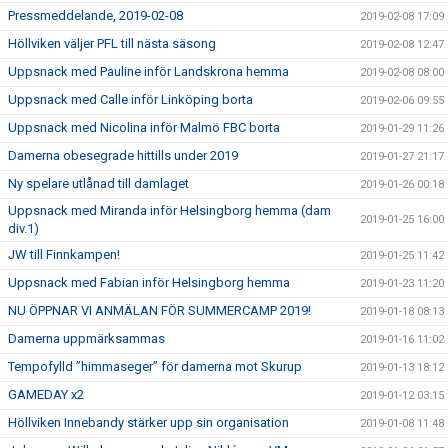
Pressmeddelande, 2019-02-08
2019-02-08 17:09
Höllviken väljer PFL till nästa säsong
2019-02-08 12:47
Uppsnack med Pauline inför Landskrona hemma
2019-02-08 08:00
Uppsnack med Calle inför Linköping borta
2019-02-06 09:55
Uppsnack med Nicolina inför Malmö FBC borta
2019-01-29 11:26
Damerna obesegrade hittills under 2019
2019-01-27 21:17
Ny spelare utlånad till damlaget
2019-01-26 00:18
Uppsnack med Miranda inför Helsingborg hemma (dam
2019-01-25 16:00
div.1)
JW till Finnkampen!
2019-01-25 11:42
Uppsnack med Fabian inför Helsingborg hemma
2019-01-23 11:20
NU ÖPPNAR VI ANMÄLAN FÖR SUMMERCAMP 2019!
2019-01-18 08:13
Damerna uppmärksammas
2019-01-16 11:02
Tempofylld ”himmaseger” för damerna mot Skurup
2019-01-13 18:12
GAMEDAY x2
2019-01-12 03:15
Höllviken Innebandy stärker upp sin organisation
2019-01-08 11:48