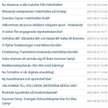
Nu streamar vi alla matcher från Halörhallen!
2021-09-23 12:06
Allsvensk seriepremiär i Halörhallen på lördag!
2021-09-15 15:50
Svenska Cupen i Halörhallen ikväll!
2021-08-27 14:44
Välkommen att prova världens roligaste sport - innebandy!
2021-08-25 15:11
Vi söker fler engagerade styrelseledamöter!
2021-07-23 18:17
Höllviken IBF, Gårdarike IBK och Näset IBF kallar till årsmöte
2021-07-21 09:39
Vi flyttar föreläsningen med Niklas Nordén!
2021-06-24 15:08
Föreläsning: Framtidens innebandy med Niklas Nordén
2021-06-22 11:11
Sista chansen att anmäla sig till årets Summer Camp!
2021-06-09 10:33
Medlemserbjudande: Win-Win med Salming!
2021-06-01 13:28
Nu fortsätter vi vår digitala utveckling!
2021-05-11 13:34
Ny huvudtränare och sportchef klar!
2021-04-23 13:26
VÄLKOMNA TILL HÖLLVIKEN, BRÖDERNA BERGLUND!
2021-04-20 19:30
Ändrade öppettider på Innebandyesset!
2021-03-01 16:49
Summer Camp: Sveriges förbundskapten klar för Elite
2021-02-25 13:14
Camp!