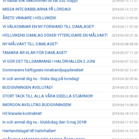
Vi hälsar Erik välkommen till vår SSL-trupp!
2018-05-15 11:21
MISSA INTE BABBLARNA PÅ LÖRDAG!
2018-05-14 12:31
ÅRETS VINNARE I HÖLLVIKEN!
2018-05-12 09:50
VI VÄLKOMNAR EN NY FORWARD TILL DAMLAGET!
2018-05-11 07:50
HÖLLVIKENS DAMLAG SÖKER YTTERLIGARE EN MÅLVAKT!
2018-05-09 07:36
NY MÅLVAKT TILL DAMLAGET!
2018-05-08 08:00
TAMARA ÄR KLAR FÖR DAMLAGET!
2018-05-07 11:20
VI GÖR DET TILLSAMMANS I HALÖRHALLEN 2 JUNI
2018-05-07 10:52
Sommarens häftigaste innebandyupplevelse!
2018-05-02 12:41
In och anmäl dig nu - Sista dag på torsdag!
2018-04-30 09:46
BUDGIVNINGEN AVSLUTAD!
2018-04-25 15:12
STORT TACK TILL ALLA VÅRA IDEELLA STJÄRNOR!
2018-04-24 08:40
IMORGON AVSLUTAS BUDGIVNINGEN!
2018-04-19 08:53
H3 klarade kontraktet!
2018-04-18 10:15
In och anmäl dig nu - klubbdag den 5 maj 2018!
2018-04-17 07:00
Herrlandslaget till Halörhallen!
2018-04-16 10:19