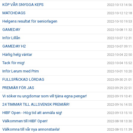
KÖP VÅR SNYGGA KEPS
2022-10-13 14:56
MATCHDAGS
2022-10-12 12:18
Helgens resultat för seniorlagen
2022-10-10 19:53
GAMEDAY
2022-10-08 11:32
Inför Lillån
2022-10-07 12:31
GAMEDAY H2
2022-10-07 09:11
Härlig helg väntar
2022-10-04 22:50
Tack för mig!
2022-10-04 15:52
Inför Lerum med Prim
2022-10-01 10:20
FULLSPÄCKAD LÖRDAG
2022-09-30 21:01
PREMIÄR FÖR JAS
2022-09-29 22:51
Vi söker nu ungdomar som vill tjäna egna pengar!
2022-09-19 10:41
24 TIMMAR TILL ALLSVENSK PREMIÄR!
2022-09-16 14:55
HIBF Open - Hög tid att anmäla sig!
2022-09-13 15:10
Välkommen till HIBF Open!
2022-08-18 13:30
Välkomna till vår nya annonstavla!
2022-08-15 11:39