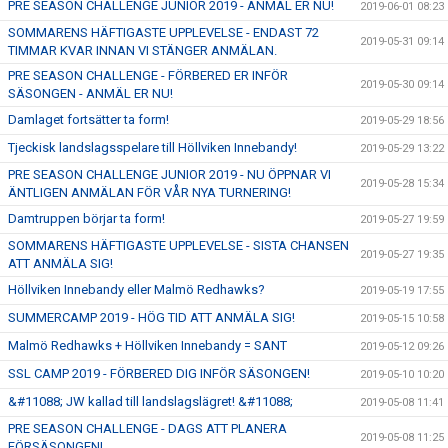
PRE SEASON CHALLENGE JUNIOR 2019 - ANMÄL ER NU!
2019-06-01 08:23
SOMMARENS HÄFTIGASTE UPPLEVELSE - ENDAST 72
2019-05-31 09:14
TIMMAR KVAR INNAN VI STÄNGER ANMÄLAN.
PRE SEASON CHALLENGE - FÖRBERED ER INFÖR
2019-05-30 09:14
SÄSONGEN - ANMÄL ER NU!
Damlaget fortsätter ta form!
2019-05-29 18:56
Tjeckisk landslagsspelare till Höllviken Innebandy!
2019-05-29 13:22
PRE SEASON CHALLENGE JUNIOR 2019 - NU ÖPPNAR VI
2019-05-28 15:34
ÄNTLIGEN ANMÄLAN FÖR VÅR NYA TURNERING!
Damtruppen börjar ta form!
2019-05-27 19:59
SOMMARENS HÄFTIGASTE UPPLEVELSE - SISTA CHANSEN
2019-05-27 19:35
ATT ANMÄLA SIG!
Höllviken Innebandy eller Malmö Redhawks?
2019-05-19 17:55
SUMMERCAMP 2019 - HÖG TID ATT ANMÄLA SIG!
2019-05-15 10:58
Malmö Redhawks + Höllviken Innebandy = SANT
2019-05-12 09:26
SSL CAMP 2019 - FÖRBERED DIG INFÖR SÄSONGEN!
2019-05-10 10:20
&#11088; JW kallad till landslagslägret! &#11088;
2019-05-08 11:41
PRE SEASON CHALLENGE - DAGS ATT PLANERA
2019-05-08 11:25
FÖRSÄSONGEN!