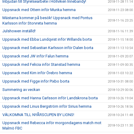
Inbjudan till Styrelsearbete i Höllviken Innebandy!
2018-11-28 11:14
Uppsnack med Ottern inför Munka hemma
2018-11-23 08:00
Mästarna kommer på besök! Uppsnack med Pontus
2018-11-16 23:25
Karlsson inför Storvreta hemma
Julshowen inställd!
2018-11-16 11:39
Uppsnack med Ebba Lundqvist inför Willands borta
2018-11-15 18:00
Uppsnack med Sebastian Karlsson inför Dalen borta
2018-11-13 10:54
Uppsnack med JW inför Falun hemma
2018-11-09 20:07
Uppsnack med Felicia inför Stanstad hemma
2018-11-09 00:35
Uppsnack med Kim inför Örebro hemma
2018-11-03 10:22
Uppsnack med Figge inför Pixbo borta
2018-10-31 08:00
Summering av veckan
2018-10-29 00:06
Uppsnack med Hanna Carlsson inför Landskrona borta
2018-10-26 19:04
Uppsnack med Linus Bergström inför Sirius hemma
2018-10-26 18:56
VÄLKOMNA TILL NYÅRSCUPEN BY LIONS!
2018-10-24 11:48
Uppsnack med Rebecca inför morgondagens match mot
2018-10-23 11:30
Malmö FBC