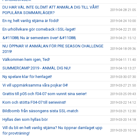
DU HAR VÄL INTE GLÖMT ATT ANMÄLA DIG TILL VÅRT
2019-04-28 21:05
POPULÄRA SOMMARLÄGER?
En ny, helt vanlig stjärna är född!
2019-04-24 10:00
En urhöllvikare gör comeback i SSL-laget!
2019-04-22 21:00
&#11088; Nu är semestern över! &#11088;
2019-04-21 15:12
NU ÖPPNAR VI ANMÄLAN FÖR PRE SEASON CHALLENGE
2019-04-18 09:36
2019!
Välkommen hem igen, Ted!
2019-04-11 11:40
SUMMERCAMP 2019 - ANMÄL DIG NU!
2019-04-10 13:27
Ny spelare klar för herrlaget!
2019-03-30 07:30
Vi vill uppmärksamma våra pojkar 04!
2019-03-27 21:50
Grattis till p05 och f04-07 som vunnit sina serier!
2019-03-25 09:43
Kom och stötta F04-07 till serievinst!
2019-03-22 14:12
Bildbomb från säsongens sista SSL-match
2019-03-21 12:30
Hyllas den som hyllas bör
2019-03-20 14:18
Vill du bli en helt vanlig stjärna? Nu öppnar damlaget upp
2019-03-20 10:14
för provträning!