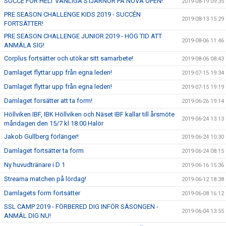
SUCCÉ FÖR HELT VANLIGA STJÄRNOR PÅ NOVA OPEN!
2019-08-19 09:35
PRE SEASON CHALLENGE KIDS 2019 - SUCCÉN
2019-08-13 15:29
FORTSÄTTER!
PRE SEASON CHALLENGE JUNIOR 2019 - HÖG TID ATT
2019-08-06 11:46
ANMÄLA SIG!
Corplus fortsätter och utökar sitt samarbete!
2019-08-06 08:43
Damlaget flyttar upp från egna leden!
2019-07-15 19:34
Damlaget flyttar upp från egna leden!
2019-07-15 19:19
Damlaget forsätter att ta form!
2019-06-26 19:14
Höllviken IBF, IBK Höllviken och Näset IBF kallar till årsmöte
2019-06-24 13:13
måndagen den 15/7 kl 18.00 Halör
Jakob Gullberg förlänger!
2019-06-24 10:30
Damlaget fortsätter ta form
2019-06-24 08:15
Ny huvudtränare i D 1
2019-06-16 15:36
Streama matchen på lördag!
2019-06-12 18:38
Damlagets form fortsätter
2019-06-08 16:12
SSL CAMP 2019 - FÖRBERED DIG INFÖR SÄSONGEN -
2019-06-04 13:55
ANMÄL DIG NU!