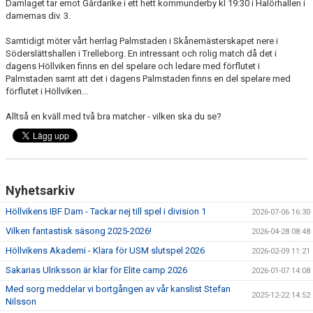
Damlaget tar emot Gårdarike i ett hett kommunderby kl 19:30 i Halörhallen i
damernas div. 3.
Samtidigt möter vårt herrlag Palmstaden i Skånemästerskapet nere i
Söderslättshallen i Trelleborg. En intressant och rolig match då det i
dagens Höllviken finns en del spelare och ledare med förflutet i
Palmstaden samt att det i dagens Palmstaden finns en del spelare med
förflutet i Höllviken...
Alltså en kväll med två bra matcher - vilken ska du se?
Nyhetsarkiv
Höllvikens IBF Dam - Tackar nej till spel i division 1
2026-07-06 16:30
Vilken fantastisk säsong 2025-2026!
2026-04-28 08:48
Höllvikens Akademi - Klara för USM slutspel 2026
2026-02-09 11:21
Sakarias Ulriksson är klar för Elite camp 2026
2026-01-07 14:08
Med sorg meddelar vi bortgången av vår kanslist Stefan
2025-12-22 14:52
Nilsson