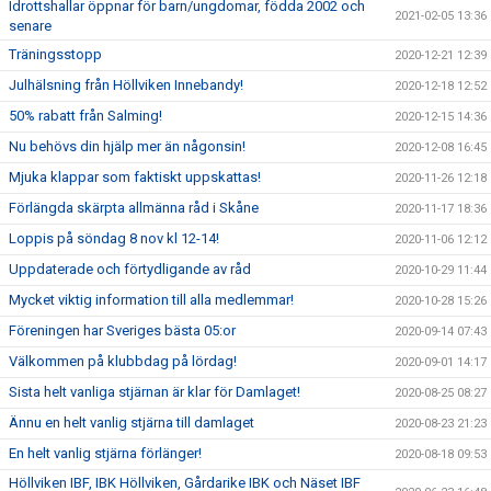
Idrottshallar öppnar för barn/ungdomar, födda 2002 och
2021-02-05 13:36
senare
Träningsstopp
2020-12-21 12:39
Julhälsning från Höllviken Innebandy!
2020-12-18 12:52
50% rabatt från Salming!
2020-12-15 14:36
Nu behövs din hjälp mer än någonsin!
2020-12-08 16:45
Mjuka klappar som faktiskt uppskattas!
2020-11-26 12:18
Förlängda skärpta allmänna råd i Skåne
2020-11-17 18:36
Loppis på söndag 8 nov kl 12-14!
2020-11-06 12:12
Uppdaterade och förtydligande av råd
2020-10-29 11:44
Mycket viktig information till alla medlemmar!
2020-10-28 15:26
Föreningen har Sveriges bästa 05:or
2020-09-14 07:43
Välkommen på klubbdag på lördag!
2020-09-01 14:17
Sista helt vanliga stjärnan är klar för Damlaget!
2020-08-25 08:27
Ännu en helt vanlig stjärna till damlaget
2020-08-23 21:23
En helt vanlig stjärna förlänger!
2020-08-18 09:53
Höllviken IBF, IBK Höllviken, Gårdarike IBK och Näset IBF