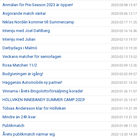
Anmälan för Pre-Season 2023 är öppen!
2023-03-08 13:47
Avgörande match väntar
2023-03-06 12:17
Niklas Nordén kommer till Summercamp
2023-02-17 11:25
Intervju med Joel Dahlberg
2023-02-16 16:36
Intervju med Julian
2023-02-13 19:37
Derbydags i Malmö
2023-02-13 19:20
Veckans matcher för seniorlagen
2023-02-13 13:52
Rosa Matchen 11/2
2023-02-09 12:26
Budgivningen är igång!
2023-02-02 09:57
Häggenäs Automobile ny partner!
2023-02-01 14:32
Vinnarna i årets Bingolottoförsäljning korade!
2023-01-26 11:07
HÖLLVIKEN INNEBANDY SUMMER CAMP 2023!
2023-01-25 13:47
Tobias Andersson klar för Höllviken
2023-01-19 21:39
Mindre än 24h kvar
2023-01-13 21:33
Publikmatch
2023-01-08 11:55
Årets publikmatch närmar sig
2022-12-20 14:33