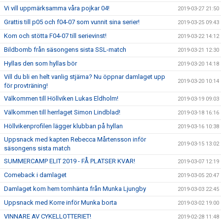
Vi vill uppmärksamma våra pojkar 04!
2019-03-27 21:50
Grattis till p05 och f04-07 som vunnit sina serier!
2019-03-25 09:43
Kom och stötta F04-07 till serievinst!
2019-03-22 14:12
Bildbomb från säsongens sista SSL-match
2019-03-21 12:30
Hyllas den som hyllas bör
2019-03-20 14:18
Vill du bli en helt vanlig stjärna? Nu öppnar damlaget upp
2019-03-20 10:14
för provträning!
Välkommen till Höllviken Lukas Eldholm!
2019-03-19 09:03
Välkommen till herrlaget Simon Lindblad!
2019-03-18 16:16
Höllvikenprofilen lägger klubban på hyllan
2019-03-16 10:38
Uppsnack med kapten Rebecca Mårtensson inför
2019-03-15 13:02
säsongens sista match
SUMMERCAMP ELIT 2019 - FÅ PLATSER KVAR!
2019-03-07 12:19
Comeback i damlaget
2019-03-05 20:47
Damlaget kom hem tomhänta från Munka Ljungby
2019-03-03 22:45
Uppsnack med Korre inför Munka borta
2019-03-02 19:00
VINNARE AV CYKELLOTTERIET!
2019-02-28 11:48