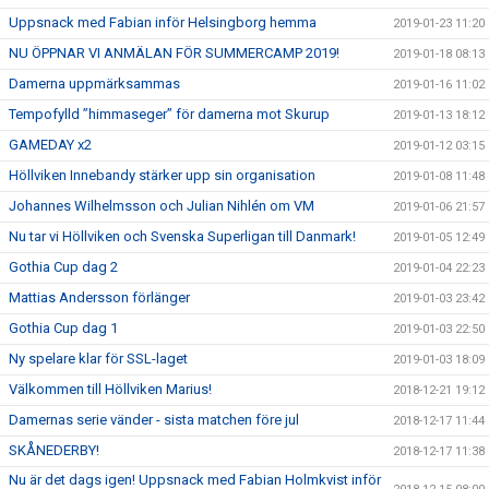
Uppsnack med Fabian inför Helsingborg hemma
2019-01-23 11:20
NU ÖPPNAR VI ANMÄLAN FÖR SUMMERCAMP 2019!
2019-01-18 08:13
Damerna uppmärksammas
2019-01-16 11:02
Tempofylld ”himmaseger” för damerna mot Skurup
2019-01-13 18:12
GAMEDAY x2
2019-01-12 03:15
Höllviken Innebandy stärker upp sin organisation
2019-01-08 11:48
Johannes Wilhelmsson och Julian Nihlén om VM
2019-01-06 21:57
Nu tar vi Höllviken och Svenska Superligan till Danmark!
2019-01-05 12:49
Gothia Cup dag 2
2019-01-04 22:23
Mattias Andersson förlänger
2019-01-03 23:42
Gothia Cup dag 1
2019-01-03 22:50
Ny spelare klar för SSL-laget
2019-01-03 18:09
Välkommen till Höllviken Marius!
2018-12-21 19:12
Damernas serie vänder - sista matchen före jul
2018-12-17 11:44
SKÅNEDERBY!
2018-12-17 11:38
Nu är det dags igen! Uppsnack med Fabian Holmkvist inför