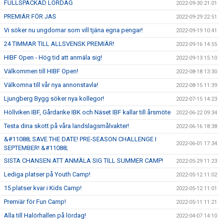
FULLSPÄCKAD LÖRDAG
2022-09-30 21:01
PREMIÄR FÖR JAS
2022-09-29 22:51
Vi söker nu ungdomar som vill tjäna egna pengar!
2022-09-19 10:41
24 TIMMAR TILL ALLSVENSK PREMIÄR!
2022-09-16 14:55
HIBF Open - Hög tid att anmäla sig!
2022-09-13 15:10
Välkommen till HIBF Open!
2022-08-18 13:30
Välkomna till vår nya annonstavla!
2022-08-15 11:39
Ljungberg Bygg söker nya kollegor!
2022-07-15 14:23
Höllviken IBF, Gårdarike IBK och Näset IBF kallar till årsmöte
2022-06-22 09:34
Testa dina skott på våra landslagsmålvakter!
2022-06-16 18:38
&#11088; SAVE THE DATE! PRE-SEASON CHALLENGE I
2022-06-01 17:34
SEPTEMBER! &#11088;
SISTA CHANSEN ATT ANMÄLA SIG TILL SUMMER CAMP!
2022-05-29 11:23
Lediga platser på Youth Camp!
2022-05-12 11:02
15 platser kvar i Kids Camp!
2022-05-12 11:01
Premiär för Fun Camp!
2022-05-11 11:21
Alla till Halörhallen på lördag!
2022-04-07 14:10