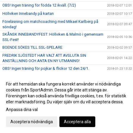
OBS! Ingen träning för födda 12 ikväll. (7/2)
2018-02-07 12:01
Höllviken Innebandy på kartan
2018-02-07 10:17
Föreläsning om matchcoaching med Mikael Karlberg på
2018-02-07 09:47
söndag!
SKÅNSK INNEBANDYFEST: Höllviken & Malmö i gemensam
2018-02-05 10:36
SSL-Fest!
BOENDE SÖKES TILL SSL-SPELARE
2018-02-02 09:57
FREDRIK SJÖSTEDT HAR VALT ATT AVSLUTA SIN
2018-02-01 14:22
ANSTÄLLNING OCH ANTA EN NY UTMANING!
OBS! Ingen träning för pojkar & flickor 12 den 24/1.
2018-01-23 13:32
IMORGON SMÄLLER DET HEMMA I VÄRLDENS BÄSTA LIGA
2018-01-23 11:27
- 19:00 TAR VI EMOT JÖNKÖPING!
För att hemsidan ska fungera korrekt använder vi nödvändiga
Vi önskar er en riktigt God Jul!
cookies från SportAdmin. Dessa går inte att stänga av.
2017-12-22 12:56
Föreningen kan också använda frivilliga cookies, t.ex. för statistik
SKRATTFEST! Stort intresse när Robin Paulsson, Lena Frisk
2017-12-20 15:06
eller marknadsföring. Du väljer själv om du vill acceptera dessa.
& Malmö Comedy Klubb kommer till Höllviken
Anpassa dina val
Vinnare av Cykellotteriet
2017-12-19 14:36
Nu öppnar vi anmälan till HIBF Summer Camp 2018
2017-12-19 11:19
Acceptera nödvändiga
Acceptera alla
ENDAST 100 SITTPLATSER KVAR! STORT TACK TILL VÅRA
2017-12-15 10:50
SPONSORER!