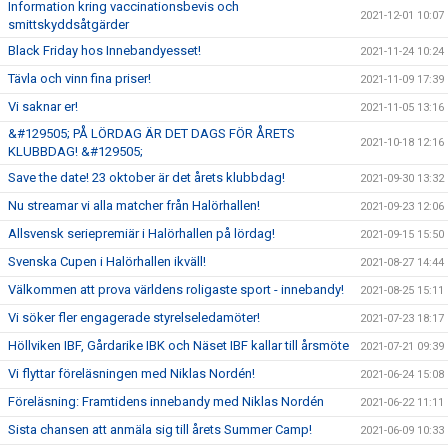
Information kring vaccinationsbevis och
2021-12-01 10:07
smittskyddsåtgärder
Black Friday hos Innebandyesset!
2021-11-24 10:24
Tävla och vinn fina priser!
2021-11-09 17:39
Vi saknar er!
2021-11-05 13:16
&#129505; PÅ LÖRDAG ÄR DET DAGS FÖR ÅRETS
2021-10-18 12:16
KLUBBDAG! &#129505;
Save the date! 23 oktober är det årets klubbdag!
2021-09-30 13:32
Nu streamar vi alla matcher från Halörhallen!
2021-09-23 12:06
Allsvensk seriepremiär i Halörhallen på lördag!
2021-09-15 15:50
Svenska Cupen i Halörhallen ikväll!
2021-08-27 14:44
Välkommen att prova världens roligaste sport - innebandy!
2021-08-25 15:11
Vi söker fler engagerade styrelseledamöter!
2021-07-23 18:17
Höllviken IBF, Gårdarike IBK och Näset IBF kallar till årsmöte
2021-07-21 09:39
Vi flyttar föreläsningen med Niklas Nordén!
2021-06-24 15:08
Föreläsning: Framtidens innebandy med Niklas Nordén
2021-06-22 11:11
Sista chansen att anmäla sig till årets Summer Camp!
2021-06-09 10:33