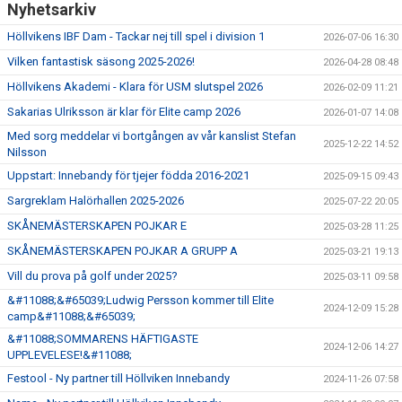
Nyhetsarkiv
Höllvikens IBF Dam - Tackar nej till spel i division 1
2026-07-06 16:30
Vilken fantastisk säsong 2025-2026!
2026-04-28 08:48
Höllvikens Akademi - Klara för USM slutspel 2026
2026-02-09 11:21
Sakarias Ulriksson är klar för Elite camp 2026
2026-01-07 14:08
Med sorg meddelar vi bortgången av vår kanslist Stefan
2025-12-22 14:52
Nilsson
Uppstart: Innebandy för tjejer födda 2016-2021
2025-09-15 09:43
Sargreklam Halörhallen 2025-2026
2025-07-22 20:05
SKÅNEMÄSTERSKAPEN POJKAR E
2025-03-28 11:25
SKÅNEMÄSTERSKAPEN POJKAR A GRUPP A
2025-03-21 19:13
Vill du prova på golf under 2025?
2025-03-11 09:58
&#11088;&#65039;Ludwig Persson kommer till Elite
2024-12-09 15:28
camp&#11088;&#65039;
&#11088;SOMMARENS HÄFTIGASTE
2024-12-06 14:27
UPPLEVELESE!&#11088;
Festool - Ny partner till Höllviken Innebandy
2024-11-26 07:58