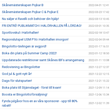
Skånemästerskapen Pojkar B
2022-04-01 12:41
Skånemästerskapen Pojkar C & Pojkar E
2022-03-23 17:42
Nu säljer vi Ravelli och behöver din hjälp!
2022-03-13 10:45
FRI ENTRÉ! PUBLIKMATCH I HALÖRHALLEN PÅ LÖRDAG!
2022-03-01 10:35
Sportlovskul i Halörhallen!
2022-02-18 13:47
Regionslutspel USM P16 i Halörhallen imorgon!
2022-02-04 09:44
Bingolotto-tävlingen är avgjord!
2022-01-17 16:51
Boka din plats på Summer Camp 2022!
2022-01-12 18:50
Uppdaterade restriktioner samt Skånes IBFs arrangemang
2022-01-11 13:08
Redovisning av Bingolotter
2021-12-27 12:37
God jul & gott nytt år!
2021-12-22 12:15
Dags för slutspurten!
2021-12-21 15:22
Boka plats till Stjärnslaget - först till kvarn!
2021-12-09 11:14
Boosta er Bingolottoförsäljning!
2021-12-06 15:34
Fynda julgåvor hos en av våra sponsorer - upp till 80%
2021-12-02 11:39
rabatt!