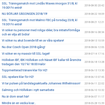
SSL: Träningsmatch mot Lindås Waves imorgon 31/8, kl
2018-08-30 20:42
19.00! Fri entré!
NU BÖRJAR SÄSONGEN 2018/19!
2018-08-22 18:09
SSL: Träningsmatch mot Malmö FBC på torsdag 23/8, kl
2018-08-21 12:21
19.30! Fri entré!
Vi söker nu personer med roliga idéer, bra initiativförmåga
2018-08-16 08:34
och en vilja att bidra!
Vi söker nu akut boende till en av våra spelare!
2018-08-13 10:59
Nu drar Czech Open 2018 igång!
2018-08-06 12:05
Vi söker en ny massör till SSL-laget!
2018-07-14 17:16
Höllviken IBF, IBK Höllviken och Näset IBF kallar till årsmöte
2018-06-18 13:28
tisdagen den 10/7 kl 18.00 Halör
Toppmeriterad tränare klar för H2!
2018-06-13 13:30
SSL-spelare klar för H2!
2018-06-13 07:45
Vi tar pulsen på landslagsaktuella Johannes Wilhelmsson!
2018-06-11 22:02
Salming och Höllviken i nytt samarbete
2018-06-10 10:32
Nu är dom snart här!
2018-06-07 11:17
Mindre än en vecka kvar…
2018-05-28 15:39