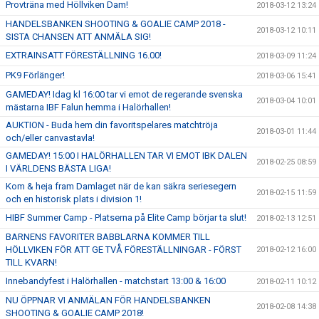
Provträna med Höllviken Dam!
2018-03-12 13:24
HANDELSBANKEN SHOOTING & GOALIE CAMP 2018 -
2018-03-12 10:11
SISTA CHANSEN ATT ANMÄLA SIG!
EXTRAINSATT FÖRESTÄLLNING 16.00!
2018-03-09 11:24
PK9 Förlänger!
2018-03-06 15:41
GAMEDAY! Idag kl 16:00 tar vi emot de regerande svenska
2018-03-04 10:01
mästarna IBF Falun hemma i Halörhallen!
AUKTION - Buda hem din favoritspelares matchtröja
2018-03-01 11:44
och/eller canvastavla!
GAMEDAY! 15:00 I HALÖRHALLEN TAR VI EMOT IBK DALEN
2018-02-25 08:59
I VÄRLDENS BÄSTA LIGA!
Kom & heja fram Damlaget när de kan säkra seriesegern
2018-02-15 11:59
och en historisk plats i division 1!
HIBF Summer Camp - Platserna på Elite Camp börjar ta slut!
2018-02-13 12:51
BARNENS FAVORITER BABBLARNA KOMMER TILL
HÖLLVIKEN FÖR ATT GE TVÅ FÖRESTÄLLNINGAR - FÖRST
2018-02-12 16:00
TILL KVARN!
Innebandyfest i Halörhallen - matchstart 13:00 & 16:00
2018-02-11 10:12
NU ÖPPNAR VI ANMÄLAN FÖR HANDELSBANKEN
2018-02-08 14:38
SHOOTING & GOALIE CAMP 2018!