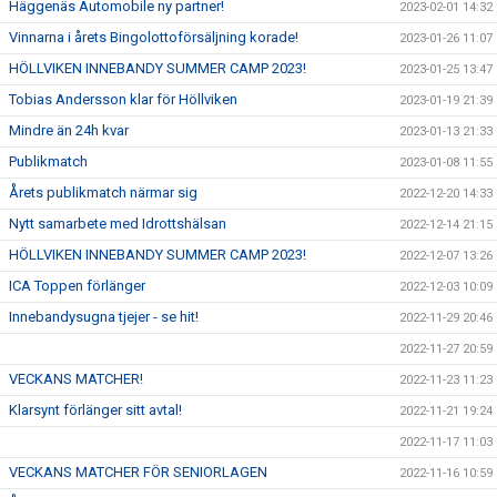
Häggenäs Automobile ny partner!
2023-02-01 14:32
Vinnarna i årets Bingolottoförsäljning korade!
2023-01-26 11:07
HÖLLVIKEN INNEBANDY SUMMER CAMP 2023!
2023-01-25 13:47
Tobias Andersson klar för Höllviken
2023-01-19 21:39
Mindre än 24h kvar
2023-01-13 21:33
Publikmatch
2023-01-08 11:55
Årets publikmatch närmar sig
2022-12-20 14:33
Nytt samarbete med Idrottshälsan
2022-12-14 21:15
HÖLLVIKEN INNEBANDY SUMMER CAMP 2023!
2022-12-07 13:26
ICA Toppen förlänger
2022-12-03 10:09
Innebandysugna tjejer - se hit!
2022-11-29 20:46
2022-11-27 20:59
VECKANS MATCHER!
2022-11-23 11:23
Klarsynt förlänger sitt avtal!
2022-11-21 19:24
2022-11-17 11:03
VECKANS MATCHER FÖR SENIORLAGEN
2022-11-16 10:59