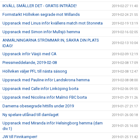
IKVÄLL SMÄLLER DET - GRATIS INTRÄDE!
2019-02-27 11:40
Formstarkt Höllviken segrade mot Willands
2019-02-24 21:55
Uppsnack med Linus inför kvällens match mot Storvreta
2019-02-19 13:19
Uppsnack med Simon inför Mullsjö hemma
2019-02-16 02:05
ANMÄLNINGARNA STRÖMMAR IN, SÄKRA DIN PLATS
2019-02-13 10:04
IDAG!
Uppsnack inför Växjö med CA
2019-02-09 12:19
Pressmeddelande, 2019-02-08
2019-02-08 17:09
Höllviken väljer PFL till nästa säsong
2019-02-08 12:47
Uppsnack med Pauline inför Landskrona hemma
2019-02-08 08:00
Uppsnack med Calle inför Linköping borta
2019-02-06 09:55
Uppsnack med Nicolina inför Malmö FBC borta
2019-01-29 11:26
Damerna obesegrade hittills under 2019
2019-01-27 21:17
Ny spelare utlånad till damlaget
2019-01-26 00:18
Uppsnack med Miranda inför Helsingborg hemma (dam
2019-01-25 16:00
div.1)
JW till Finnkampen!
2019-01-25 11:42