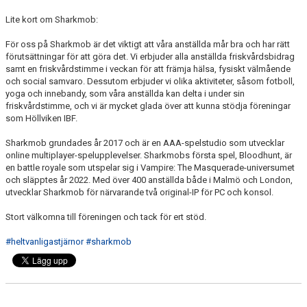
Lite kort om Sharkmob:
För oss på Sharkmob är det viktigt att våra anställda mår bra och har rätt
förutsättningar för att göra det. Vi erbjuder alla anställda friskvårdsbidrag
samt en friskvårdstimme i veckan för att främja hälsa, fysiskt välmående
och social samvaro. Dessutom erbjuder vi olika aktiviteter, såsom fotboll,
yoga och innebandy, som våra anställda kan delta i under sin
friskvårdstimme, och vi är mycket glada över att kunna stödja föreningar
som Höllviken IBF.
Sharkmob grundades år 2017 och är en AAA-spelstudio som utvecklar
online multiplayer-spelupplevelser. Sharkmobs första spel, Bloodhunt, är
en battle royale som utspelar sig i Vampire: The Masquerade-universumet
och släpptes år 2022. Med över 400 anställda både i Malmö och London,
utvecklar Sharkmob för närvarande två original-IP för PC och konsol.
Stort välkomna till föreningen och tack för ert stöd.
#heltvanligastjärnor
#sharkmob