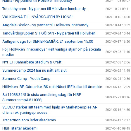
Nama - Ny partner till Höllviken Innebandy
2024-11-08 09:07
Totaluthyraren - Ny partner till Höllviken Innebandy
2024-10-21 09:41
VÄLKOMNA TILL NYÅRSCUPEN BY LIONS!
2024-10-16 14:00
Ängdala Skolor - Ny partner till Höllviken Innebandy
2024-10-14 13:32
Tandvårdsgruppen S:T GÖRAN - Ny partner till Höllviken
2024-09-24 10:44
Äntligen dags för SERIEPREMIÄR: 21 september 15:00
2024-09-17 16:20
Följ Höllviken Innebandys "Helt vanliga stjärnor" på sociala
2024-09-03 11:40
medier
NYHET! Samarbete Stadium & Craft
2024-07-08 12:06
Summercamp 2024 har nu nått sitt slut
2024-06-29 11:48
Summer Camp - Youth Camp
2024-06-24 10:36
Höllviken IBF, Gårdarike IBK och Näset IBF kallar till årsmöte
2024-06-13 12:09
&#11088;31/5 är sista anmälningsdag för HIBF
2024-05-21 00:16
Summercamp&#11088;
VEIDEC stärker sitt team med hjälp av Marketpeoples AI-
2024-05-16 14:50
drivna rekryteringsprocess
Tränartrion som leder akademin
2024-04-11 12:17
HIBF startar akademi
2024-04-10 09:45