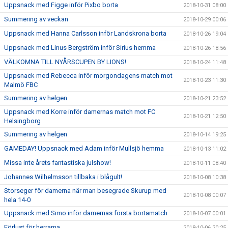
Uppsnack med Figge inför Pixbo borta
2018-10-31 08:00
Summering av veckan
2018-10-29 00:06
Uppsnack med Hanna Carlsson inför Landskrona borta
2018-10-26 19:04
Uppsnack med Linus Bergström inför Sirius hemma
2018-10-26 18:56
VÄLKOMNA TILL NYÅRSCUPEN BY LIONS!
2018-10-24 11:48
Uppsnack med Rebecca inför morgondagens match mot
2018-10-23 11:30
Malmö FBC
Summering av helgen
2018-10-21 23:52
Uppsnack med Korre inför damernas match mot FC
2018-10-21 12:50
Helsingborg
Summering av helgen
2018-10-14 19:25
GAMEDAY! Uppsnack med Adam inför Mullsjö hemma
2018-10-13 11:02
Missa inte årets fantastiska julshow!
2018-10-11 08:40
Johannes Wilhelmsson tillbaka i blågult!
2018-10-08 10:38
Storseger för damerna när man besegrade Skurup med
2018-10-08 00:07
hela 14-0
Uppsnack med Simo inför damernas första bortamatch
2018-10-07 00:01
Förlust för herrarna
2018-10-06 20:25