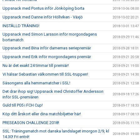
Uppsnack med Pontus inför Jönköping borta
2018-10-06 08:00
Uppsnack med Danne inför Höllviken - Växjö
2018-10-02 20:21
INSTÄLLD TRÄNING!
2018-10-01 13:47
Uppsnack med Simon Larsson inför morgondagens
2018-09-29 11:46
bortamatch
Uppsnack med Bina inför damernas seriepremiär
2018-09-28 18:01
Uppsnack med Erik inför morgondagens premiär
2018-09-21 20:58
Nu är det exakt 24 timmar till premiär!
2018-09-21 19:00
Vi hälsar Sebastian välkommen till SSL-truppen!
2018-09-21 14:30
Säsongens alla hemmamatcher i SSL!
2018-09-21 12:58
Det drar ihop sig! Uppsnack med Christoffer Andersson
2018-09-18 17:26
inför SSL-premiären
Guld till P05 i FCH Cup!
2018-09-17 18:33
Köp ditt årskort eller dina matchbiljetter här!
2018-09-17 08:13
PRESEASON CHALLENGE 2018!
2018-09-05 11:19
SSL: Träningsmatch mot danska landslaget imorgon 2/9, kl
2018-09-01 19:00
14.30! Fri entré!