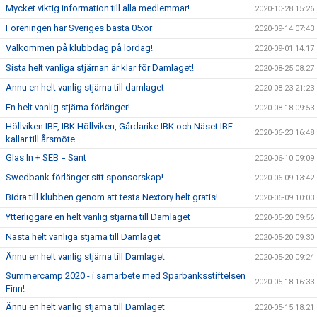
Mycket viktig information till alla medlemmar!
2020-10-28 15:26
Föreningen har Sveriges bästa 05:or
2020-09-14 07:43
Välkommen på klubbdag på lördag!
2020-09-01 14:17
Sista helt vanliga stjärnan är klar för Damlaget!
2020-08-25 08:27
Ännu en helt vanlig stjärna till damlaget
2020-08-23 21:23
En helt vanlig stjärna förlänger!
2020-08-18 09:53
Höllviken IBF, IBK Höllviken, Gårdarike IBK och Näset IBF
2020-06-23 16:48
kallar till årsmöte.
Glas In + SEB = Sant
2020-06-10 09:09
Swedbank förlänger sitt sponsorskap!
2020-06-09 13:42
Bidra till klubben genom att testa Nextory helt gratis!
2020-06-09 10:03
Ytterliggare en helt vanlig stjärna till Damlaget
2020-05-20 09:56
Nästa helt vanliga stjärna till Damlaget
2020-05-20 09:30
Ännu en helt vanlig stjärna till Damlaget
2020-05-20 09:24
Summercamp 2020 - i samarbete med Sparbanksstiftelsen
2020-05-18 16:33
Finn!
Ännu en helt vanlig stjärna till Damlaget
2020-05-15 18:21