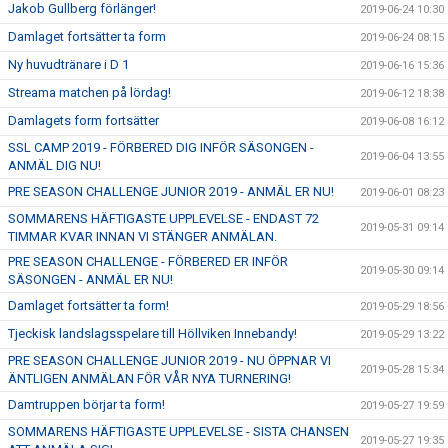
Jakob Gullberg förlänger!
2019-06-24 10:30
Damlaget fortsätter ta form
2019-06-24 08:15
Ny huvudtränare i D 1
2019-06-16 15:36
Streama matchen på lördag!
2019-06-12 18:38
Damlagets form fortsätter
2019-06-08 16:12
SSL CAMP 2019 - FÖRBERED DIG INFÖR SÄSONGEN -
2019-06-04 13:55
ANMÄL DIG NU!
PRE SEASON CHALLENGE JUNIOR 2019 - ANMÄL ER NU!
2019-06-01 08:23
SOMMARENS HÄFTIGASTE UPPLEVELSE - ENDAST 72
2019-05-31 09:14
TIMMAR KVAR INNAN VI STÄNGER ANMÄLAN.
PRE SEASON CHALLENGE - FÖRBERED ER INFÖR
2019-05-30 09:14
SÄSONGEN - ANMÄL ER NU!
Damlaget fortsätter ta form!
2019-05-29 18:56
Tjeckisk landslagsspelare till Höllviken Innebandy!
2019-05-29 13:22
PRE SEASON CHALLENGE JUNIOR 2019 - NU ÖPPNAR VI
2019-05-28 15:34
ÄNTLIGEN ANMÄLAN FÖR VÅR NYA TURNERING!
Damtruppen börjar ta form!
2019-05-27 19:59
SOMMARENS HÄFTIGASTE UPPLEVELSE - SISTA CHANSEN
2019-05-27 19:35