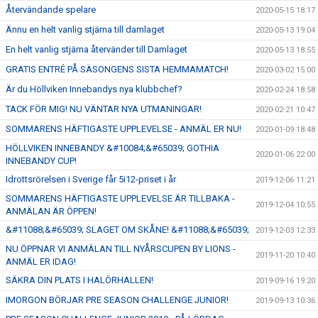
Återvändande spelare
2020-05-15 18:17
Ännu en helt vanlig stjärna till damlaget
2020-05-13 19:04
En helt vanlig stjärna återvänder till Damlaget
2020-05-13 18:55
GRATIS ENTRÉ PÅ SÄSONGENS SISTA HEMMAMATCH!
2020-03-02 15:00
Är du Höllviken Innebandys nya klubbchef?
2020-02-24 18:58
TACK FÖR MIG! NU VÄNTAR NYA UTMANINGAR!
2020-02-21 10:47
SOMMARENS HÄFTIGASTE UPPLEVELSE - ANMÄL ER NU!
2020-01-09 18:48
HÖLLVIKEN INNEBANDY &#10084;&#65039; GOTHIA
2020-01-06 22:00
INNEBANDY CUP!
Idrottsrörelsen i Sverige får 5i12-priset i år
2019-12-06 11:21
SOMMARENS HÄFTIGASTE UPPLEVELSE ÄR TILLBAKA -
2019-12-04 10:55
ANMÄLAN ÄR ÖPPEN!
&#11088;&#65039; SLAGET OM SKÅNE! &#11088;&#65039;
2019-12-03 12:33
NU ÖPPNAR VI ANMÄLAN TILL NYÅRSCUPEN BY LIONS -
2019-11-20 10:40
ANMÄL ER IDAG!
SÄKRA DIN PLATS I HALÖRHALLEN!
2019-09-16 19:20
IMORGON BÖRJAR PRE SEASON CHALLENGE JUNIOR!
2019-09-13 10:36