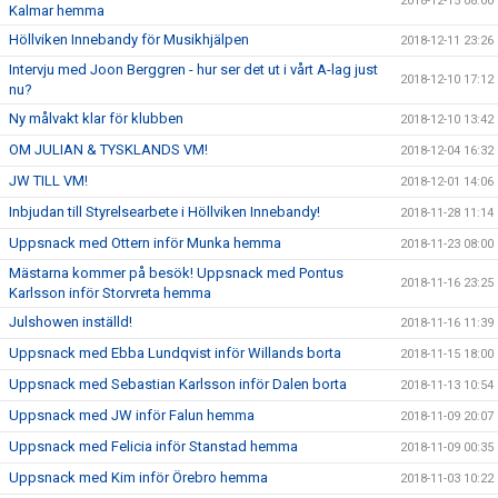
2018-12-15 08:00
Kalmar hemma
Höllviken Innebandy för Musikhjälpen
2018-12-11 23:26
Intervju med Joon Berggren - hur ser det ut i vårt A-lag just
2018-12-10 17:12
nu?
Ny målvakt klar för klubben
2018-12-10 13:42
OM JULIAN & TYSKLANDS VM!
2018-12-04 16:32
JW TILL VM!
2018-12-01 14:06
Inbjudan till Styrelsearbete i Höllviken Innebandy!
2018-11-28 11:14
Uppsnack med Ottern inför Munka hemma
2018-11-23 08:00
Mästarna kommer på besök! Uppsnack med Pontus
2018-11-16 23:25
Karlsson inför Storvreta hemma
Julshowen inställd!
2018-11-16 11:39
Uppsnack med Ebba Lundqvist inför Willands borta
2018-11-15 18:00
Uppsnack med Sebastian Karlsson inför Dalen borta
2018-11-13 10:54
Uppsnack med JW inför Falun hemma
2018-11-09 20:07
Uppsnack med Felicia inför Stanstad hemma
2018-11-09 00:35
Uppsnack med Kim inför Örebro hemma
2018-11-03 10:22