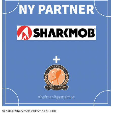
MEDLEMSKAP
OM FÖRENINGEN
KONTAKT
Vi hälsar Sharkmob välkomna till HIBF.