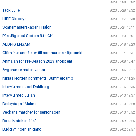
2023-04-08 13:02
Tack Julle
2023-03-28 12:32
HIBF Oldboys
2023-03-27 15:38
Skånemästerskapen i Halör
2023-03-24 16:11
Påskläger på Söderslätts GK
2023-03-23 16:04
ALDRIG ENSAM
2023-03-18 12:23
Glöm inte anmäla er till sommarens höjdpunkt!
2023-03-14 10:34
Anmälan för Pre-Season 2023 är öppen!
2023-03-08 13:47
Avgörande match väntar
2023-03-06 12:17
Niklas Nordén kommer till Summercamp
2023-02-17 11:25
Intervju med Joel Dahlberg
2023-02-16 16:36
Intervju med Julian
2023-02-13 19:37
Derbydags i Malmö
2023-02-13 19:20
Veckans matcher för seniorlagen
2023-02-13 13:52
Rosa Matchen 11/2
2023-02-09 12:26
Budgivningen är igång!
2023-02-02 09:57