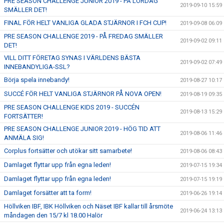
PRE SEASON CHALLENGE JUNIOR 2019 - PÅ LÖRDAG
2019-09-10 15:59
SMÄLLER DET!
FINAL FÖR HELT VANLIGA GLADA STJÄRNOR I FCH CUP!
2019-09-08 06:09
PRE SEASON CHALLENGE 2019 - PÅ FREDAG SMÄLLER
2019-09-02 09:11
DET!
VILL DITT FÖRETAG SYNAS I VÄRLDENS BÄSTA
2019-09-02 07:49
INNEBANDYLIGA-SSL?
Börja spela innebandy!
2019-08-27 10:17
SUCCÉ FÖR HELT VANLIGA STJÄRNOR PÅ NOVA OPEN!
2019-08-19 09:35
PRE SEASON CHALLENGE KIDS 2019 - SUCCÉN
2019-08-13 15:29
FORTSÄTTER!
PRE SEASON CHALLENGE JUNIOR 2019 - HÖG TID ATT
2019-08-06 11:46
ANMÄLA SIG!
Corplus fortsätter och utökar sitt samarbete!
2019-08-06 08:43
Damlaget flyttar upp från egna leden!
2019-07-15 19:34
Damlaget flyttar upp från egna leden!
2019-07-15 19:19
Damlaget forsätter att ta form!
2019-06-26 19:14
Höllviken IBF, IBK Höllviken och Näset IBF kallar till årsmöte
2019-06-24 13:13
måndagen den 15/7 kl 18.00 Halör