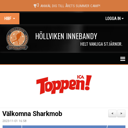
ANMÄL DIG TILL ÅRETS SUMMER CAMP!
HIBF
LOGGA IN
HÖLLVIKEN INNEBANDY
HELT VANLIGA STJÄRNOR.
HEM
HALÖRSTREAM
MATCHER
NYHETER
Välkomna Sharkmob
<
>
KALENDER
2023-11-01 16:58