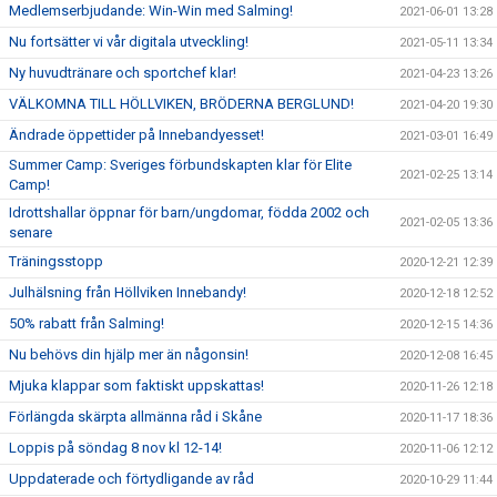
Medlemserbjudande: Win-Win med Salming!
2021-06-01 13:28
Nu fortsätter vi vår digitala utveckling!
2021-05-11 13:34
Ny huvudtränare och sportchef klar!
2021-04-23 13:26
VÄLKOMNA TILL HÖLLVIKEN, BRÖDERNA BERGLUND!
2021-04-20 19:30
Ändrade öppettider på Innebandyesset!
2021-03-01 16:49
Summer Camp: Sveriges förbundskapten klar för Elite
2021-02-25 13:14
Camp!
Idrottshallar öppnar för barn/ungdomar, födda 2002 och
2021-02-05 13:36
senare
Träningsstopp
2020-12-21 12:39
Julhälsning från Höllviken Innebandy!
2020-12-18 12:52
50% rabatt från Salming!
2020-12-15 14:36
Nu behövs din hjälp mer än någonsin!
2020-12-08 16:45
Mjuka klappar som faktiskt uppskattas!
2020-11-26 12:18
Förlängda skärpta allmänna råd i Skåne
2020-11-17 18:36
Loppis på söndag 8 nov kl 12-14!
2020-11-06 12:12
Uppdaterade och förtydligande av råd
2020-10-29 11:44