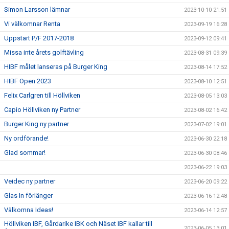
Simon Larsson lämnar
2023-10-10 21:51
Vi välkomnar Renta
2023-09-19 16:28
Uppstart P/F 2017-2018
2023-09-12 09:41
Missa inte årets golftävling
2023-08-31 09:39
HIBF målet lanseras på Burger King
2023-08-14 17:52
HIBF Open 2023
2023-08-10 12:51
Felix Carlgren till Höllviken
2023-08-05 13:03
Capio Höllviken ny Partner
2023-08-02 16:42
Burger King ny partner
2023-07-02 19:01
Ny ordförande!
2023-06-30 22:18
Glad sommar!
2023-06-30 08:46
2023-06-22 19:03
Veidec ny partner
2023-06-20 09:22
Glas In förlänger
2023-06-16 12:48
Välkomna Ideas!
2023-06-14 12:57
Höllviken IBF, Gårdarike IBK och Näset IBF kallar till
2023-06-05 13:01