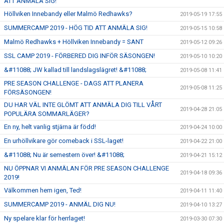
ATT ANMÄLA SIG!
Höllviken Innebandy eller Malmö Redhawks?
2019-05-19 17:55
SUMMERCAMP 2019 - HÖG TID ATT ANMÄLA SIG!
2019-05-15 10:58
Malmö Redhawks + Höllviken Innebandy = SANT
2019-05-12 09:26
SSL CAMP 2019 - FÖRBERED DIG INFÖR SÄSONGEN!
2019-05-10 10:20
&#11088; JW kallad till landslagslägret! &#11088;
2019-05-08 11:41
PRE SEASON CHALLENGE - DAGS ATT PLANERA
2019-05-08 11:25
FÖRSÄSONGEN!
DU HAR VÄL INTE GLÖMT ATT ANMÄLA DIG TILL VÅRT
2019-04-28 21:05
POPULÄRA SOMMARLÄGER?
En ny, helt vanlig stjärna är född!
2019-04-24 10:00
En urhöllvikare gör comeback i SSL-laget!
2019-04-22 21:00
&#11088; Nu är semestern över! &#11088;
2019-04-21 15:12
NU ÖPPNAR VI ANMÄLAN FÖR PRE SEASON CHALLENGE
2019-04-18 09:36
2019!
Välkommen hem igen, Ted!
2019-04-11 11:40
SUMMERCAMP 2019 - ANMÄL DIG NU!
2019-04-10 13:27
Ny spelare klar för herrlaget!
2019-03-30 07:30