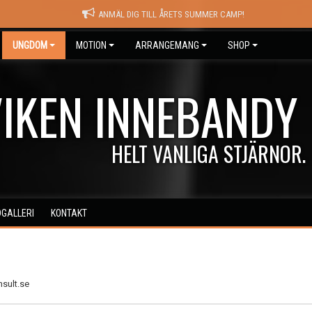
ANMÄL DIG TILL ÅRETS SUMMER CAMP!
UNGDOM
MOTION
ARRANGEMANG
SHOP
IKEN INNEBANDY
HELT VANLIGA STJÄRNOR.
DGALLERI
KONTAKT
g
sult.se