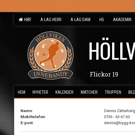
HIBF
A-LAG HERR
A-LAG DAM
H5
AKADEMIN
HÖLLV
Flickor 19
HEM
NYHETER
KALENDER
MATCHER
TRUPPEN
BIL
Namn:
Dennis Zätterber
Mobiltelefon:
0736 - 63 67 63
E-post:
dennis@bygg-kon